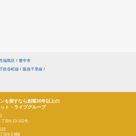
市福島区
/
豊中市
下鉄谷町線
/
阪急千里線
/
ンを探すなら創業20年以上の
ネット・ライブグループ
3
6-13-102号
515
9-3 8階