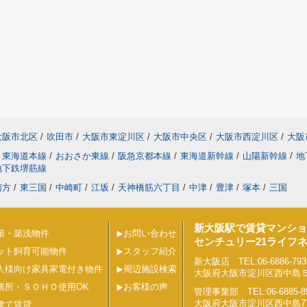
大阪市北区
/
吹田市
/
大阪市東淀川区
/
大阪市中央区
/
大阪市西淀川区
/
大阪
東海道本線
/
おおさか東線
/
阪急京都本線
/
東海道新幹線
/
山陽新幹線
/
地
地下鉄堺筋線
南方
/
東三国
/
中崎町
/
江坂
/
天神橋筋六丁目
/
中津
/
豊津
/
塚本
/
三国
新大阪駅で賃貸マンショ
築・築浅物件
お問い合わせ
センチュリー21ライフ
ット飼育可能物件
スタッフ紹介
新大阪店 TEL:06-6886-793
人様向け家具家電付き物件
周辺施設検索
大阪府大阪市淀川区西中島５丁目
務所・ＳＯＨＯ使用OK
お客様の声
管理事業部 TEL:06-6885-8
大阪府大阪市淀川区西中島7丁目
建て賃貸