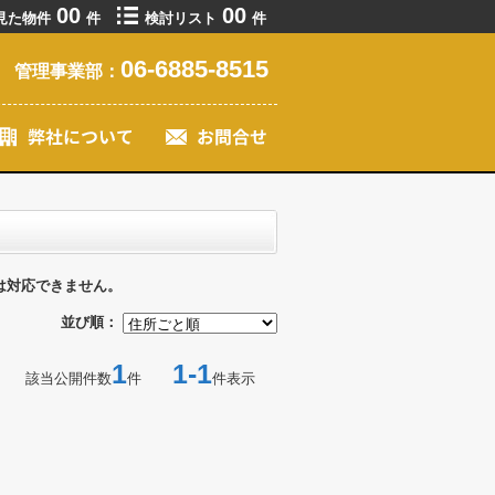
00
00
見た物件
件
検討リスト
件
06-6885-8515
管理事業部：
は対応できません。
並び順：
1
1-1
該当公開件数
件
件表示