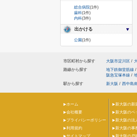
総合病院
(1件)
歯科
(1件)
内科
(3件)
出かける
公園
(1件)
市区町村から探す
大阪市淀川区
/
路線から探す
地下鉄御堂筋線
/
阪急宝塚本線
/
駅から探す
新大阪
/
西中島
ホーム
新大阪の新
会社概要
新大阪のペ
プライバシーポリシー
新大阪の法
利用規約
新大阪の事
サイトマップ
新大阪の戸