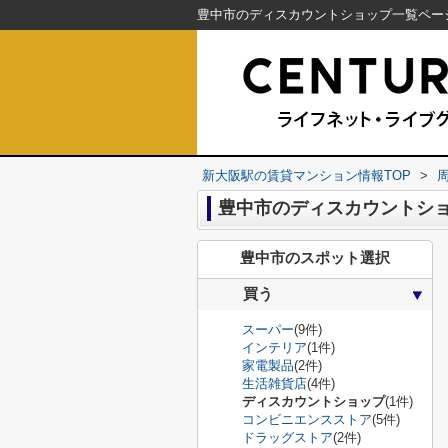
新大阪駅の賃貸マンション情報TOP
>
豊中市のディスカウントシ
豊中市のスポット選択
買う
スーパー
(9件)
インテリア
(1件)
家電製品
(2件)
生活雑貨店
(4件)
ディスカウントショップ
(1件)
コンビニエンスストア
(5件)
ドラッグストア
(2件)