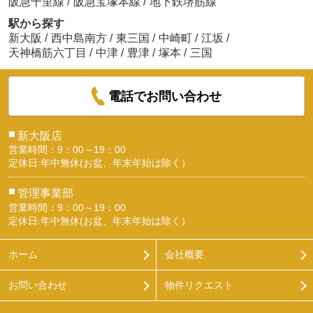
阪急千里線
/
阪急宝塚本線
/
地下鉄堺筋線
駅から探す
新大阪
/
西中島南方
/
東三国
/
中崎町
/
江坂
/
天神橋筋六丁目
/
中津
/
豊津
/
塚本
/
三国
電話でお問い合わせ
■
新大阪店
営業時間：9：00～19：00
定休日:年中無休(お盆、年末年始は除く）
■
管理事業部
営業時間：9：00～19：00
定休日:年中無休(お盆、年末年始は除く）
ホーム
会社概要
お問い合わせ
物件リクエスト