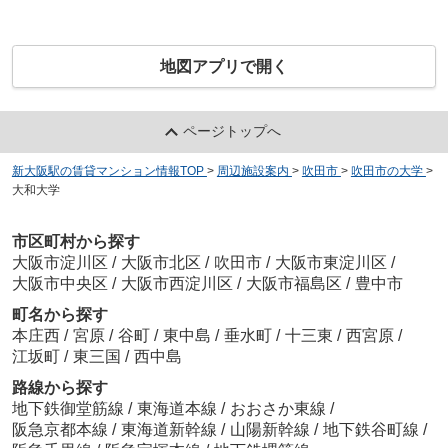
地図アプリで開く
ページトップへ
新大阪駅の賃貸マンション情報TOP
>
周辺施設案内
>
吹田市
>
吹田市の大学
>
大和大学
市区町村から探す
大阪市淀川区
/
大阪市北区
/
吹田市
/
大阪市東淀川区
/
大阪市中央区
/
大阪市西淀川区
/
大阪市福島区
/
豊中市
町名から探す
本庄西
/
宮原
/
谷町
/
東中島
/
垂水町
/
十三東
/
西宮原
/
江坂町
/
東三国
/
西中島
路線から探す
地下鉄御堂筋線
/
東海道本線
/
おおさか東線
/
阪急京都本線
/
東海道新幹線
/
山陽新幹線
/
地下鉄谷町線
/