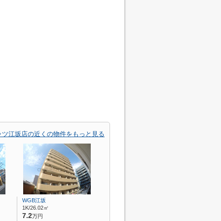
) オッツ江坂店の近くの物件をもっと見る
WGB江坂
1K/26.02㎡
7.2
万円