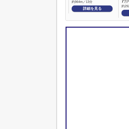
7
万
約964m／13分
約29
詳細を見る