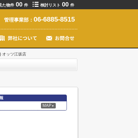
00
00
見た物件
件
検討リスト
件
06-6885-8515
管理事業部：
リア) オッツ江坂店
情報
MAP
▼