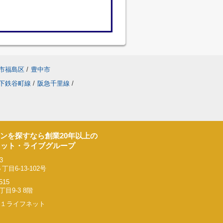
市福島区
/
豊中市
下鉄谷町線
/
阪急千里線
/
ンを探すなら創業20年以上の
ネット・ライブグループ
3
6-13-102号
515
9-3 8階
リー２１ライフネット