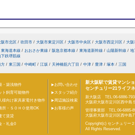
大阪市北区
/
吹田市
/
大阪市東淀川区
/
大阪市中央区
/
大阪市西淀川区
/
大阪
東海道本線
/
おおさか東線
/
阪急京都本線
/
東海道新幹線
/
山陽新幹線
/
地
地下鉄堺筋線
南方
/
東三国
/
中崎町
/
江坂
/
天神橋筋六丁目
/
中津
/
豊津
/
塚本
/
三国
新大阪駅で賃貸マンショ
築・築浅物件
お問い合わせ
センチュリー21ライフ
ット飼育可能物件
スタッフ紹介
新大阪店 TEL:06-6886-793
人様向け家具家電付き物件
周辺施設検索
大阪府大阪市淀川区西中島５丁目
務所・ＳＯＨＯ使用OK
お客様の声
管理事業部 TEL:06-6885-8
大阪府大阪市淀川区西中島7丁目
建て賃貸
Copyright(c) センチュ
金・礼金0
All Rights Reserved.