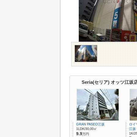
Seria(セリア) オッツ江
GRAN PASEO江坂
ロイ
1LDK/30.00㎡
江坂
9.9
1K/2
万円