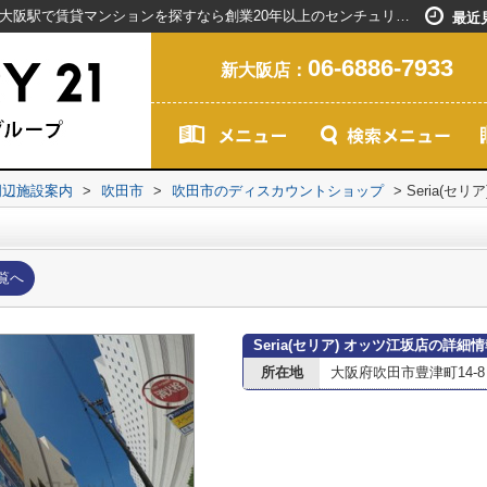
Seria(セリア) オッツ江坂店情報ページ｜新大阪駅で賃貸マンションを探すなら創業20年以上のセンチュリー21ライフネット・ライブグループ
最近
06-6886-7933
新大阪店：
周辺施設案内
>
吹田市
>
吹田市のディスカウントショップ
>
Seria(セ
覧へ
Seria(セリア) オッツ江坂店の詳細
所在地
大阪府吹田市豊津町14-8