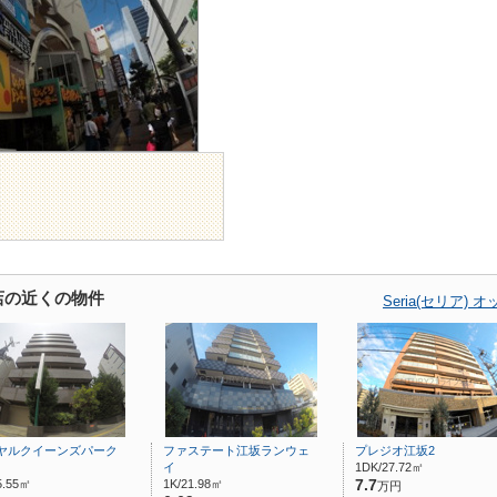
坂店の近くの物件
Seria(セリア
ヤルクイーンズパーク
ファステート江坂ランウェ
プレジオ江坂2
イ
1DK/27.72㎡
5.55㎡
1K/21.98㎡
7.7
万円