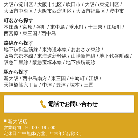
大阪市淀川区
/
大阪市北区
/
吹田市
/
大阪市東淀川区
/
大阪市中央区
/
大阪市西淀川区
/
大阪市福島区
/
豊中市
町名から探す
本庄西
/
宮原
/
谷町
/
東中島
/
垂水町
/
十三東
/
江坂町
/
西宮原
/
東三国
/
西中島
路線から探す
地下鉄御堂筋線
/
東海道本線
/
おおさか東線
/
阪急京都本線
/
東海道新幹線
/
山陽新幹線
/
地下鉄谷町線
/
阪急千里線
/
阪急宝塚本線
/
地下鉄堺筋線
駅から探す
新大阪
/
西中島南方
/
東三国
/
中崎町
/
江坂
/
天神橋筋六丁目
/
中津
/
豊津
/
塚本
/
三国
電話でお問い合わせ
■
新大阪店
営業時間：9：00～19：00
定休日:年中無休(お盆、年末年始は除く）