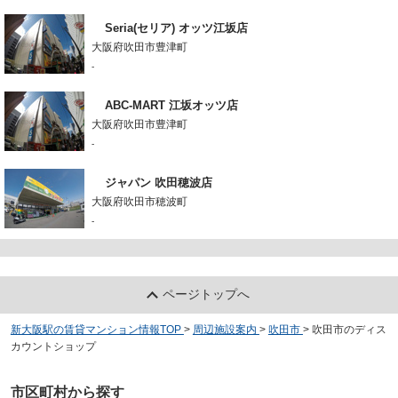
Seria(セリア) オッツ江坂店
大阪府吹田市豊津町
-
ABC-MART 江坂オッツ店
大阪府吹田市豊津町
-
ジャパン 吹田穂波店
大阪府吹田市穂波町
-
ページトップへ
新大阪駅の賃貸マンション情報TOP
>
周辺施設案内
>
吹田市
>
吹田市のディス
カウントショップ
市区町村から探す