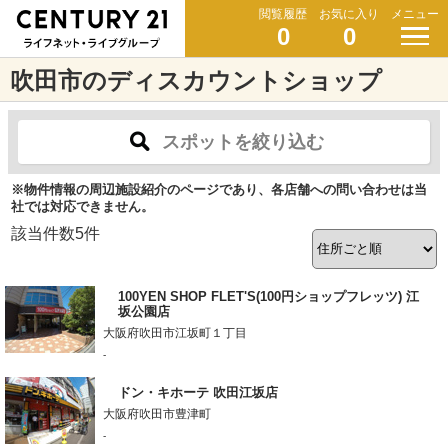
閲覧履歴
お気に入り
メニュー
0
0
吹田市のディスカウントショップ
スポットを絞り込む
※物件情報の周辺施設紹介のページであり、各店舗への問い合わせは当
社では対応できません。
該当件数
5
件
100YEN SHOP FLET'S(100円ショップフレッツ) 江
坂公園店
大阪府吹田市江坂町１丁目
-
ドン・キホーテ 吹田江坂店
大阪府吹田市豊津町
-