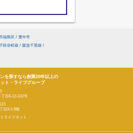
市福島区
/
豊中市
下鉄谷町線
/
阪急千里線
/
ンを探すなら創業20年以上の
ネット・ライブグループ
3
6-13-102号
515
9-3 8階
リー２１ライフネット