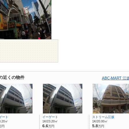
店の近くの物件
ABC-MART
ゲート
イーゲート
ストリーム江坂
3.20㎡
1K/23.20㎡
1K/20.00㎡
6.6
5.8
万円
万円
万円