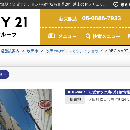
ABC-MART 江坂オッツ店情報ページ｜新大阪駅で賃貸マンションを探すなら創業20年以上のセンチュリー21ライフネット・ライブグループ
最近
06-6886-7933
新大阪店：
周辺施設案内
>
吹田市
>
吹田市のディスカウントショップ
>
ABC-MAR
覧へ
ABC-MART 江坂オッツ店の詳細情報
所在地
大阪府吹田市豊津町14-8