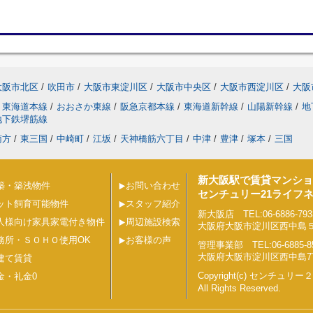
大阪市北区
/
吹田市
/
大阪市東淀川区
/
大阪市中央区
/
大阪市西淀川区
/
大阪
東海道本線
/
おおさか東線
/
阪急京都本線
/
東海道新幹線
/
山陽新幹線
/
地
地下鉄堺筋線
南方
/
東三国
/
中崎町
/
江坂
/
天神橋筋六丁目
/
中津
/
豊津
/
塚本
/
三国
新大阪駅で賃貸マンショ
築・築浅物件
お問い合わせ
センチュリー21ライフ
ット飼育可能物件
スタッフ紹介
新大阪店 TEL:06-6886-793
人様向け家具家電付き物件
周辺施設検索
大阪府大阪市淀川区西中島５丁目
務所・ＳＯＨＯ使用OK
お客様の声
管理事業部 TEL:06-6885-8
大阪府大阪市淀川区西中島7丁目
建て賃貸
Copyright(c) センチュ
金・礼金0
All Rights Reserved.