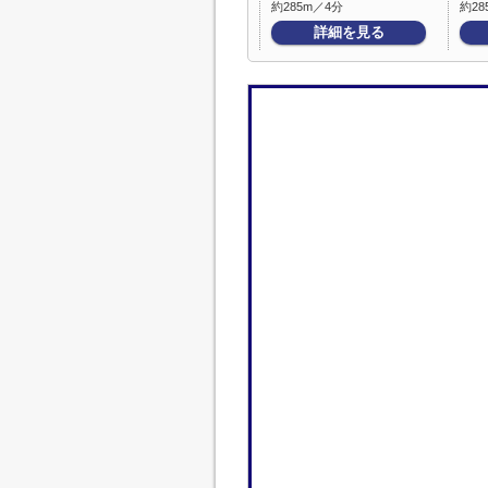
約285m／4分
約28
詳細を見る