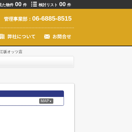
00
00
見た物件
件
検討リスト
件
06-6885-8515
管理事業部：
T 江坂オッツ店
MAP
▼