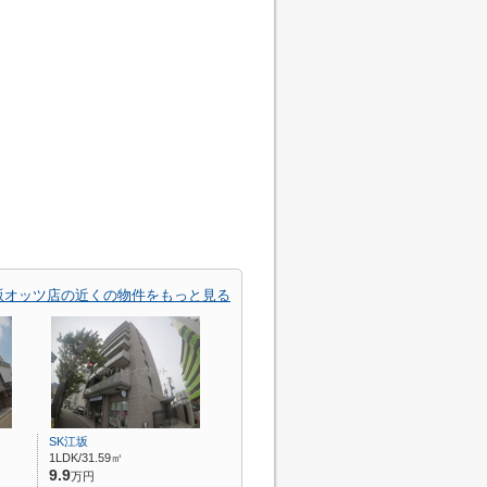
 江坂オッツ店の近くの物件をもっと見る
SK江坂
1LDK/31.59㎡
9.9
万円