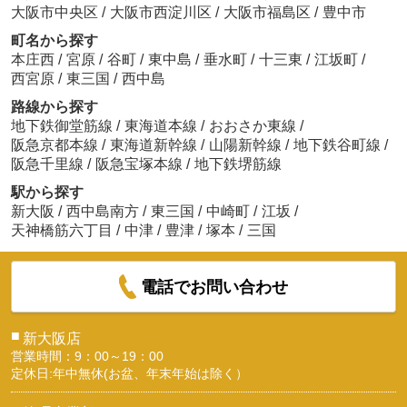
大阪市中央区
/
大阪市西淀川区
/
大阪市福島区
/
豊中市
町名から探す
本庄西
/
宮原
/
谷町
/
東中島
/
垂水町
/
十三東
/
江坂町
/
西宮原
/
東三国
/
西中島
路線から探す
地下鉄御堂筋線
/
東海道本線
/
おおさか東線
/
阪急京都本線
/
東海道新幹線
/
山陽新幹線
/
地下鉄谷町線
/
阪急千里線
/
阪急宝塚本線
/
地下鉄堺筋線
駅から探す
新大阪
/
西中島南方
/
東三国
/
中崎町
/
江坂
/
天神橋筋六丁目
/
中津
/
豊津
/
塚本
/
三国
電話でお問い合わせ
■
新大阪店
営業時間：9：00～19：00
定休日:年中無休(お盆、年末年始は除く）