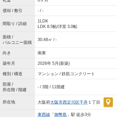
礼金
0ヶ月
償却 / 敷引
- / -
1LDK
間取り / 詳細
LDK 8.5帖
/
洋室 3.0帖
面積 /
30.48㎡ / -
バルコニー面積
向き
南東
築年月
2026年 5月(新築)
種別 / 構造
マンション / 鉄筋コンクリート
部屋 /
- / 3階 / 11階建
所在階 / 階建
所在地
大阪府
大阪市西淀川区
千舟
１丁目
東西線
「
御幣島
」駅 徒歩3分