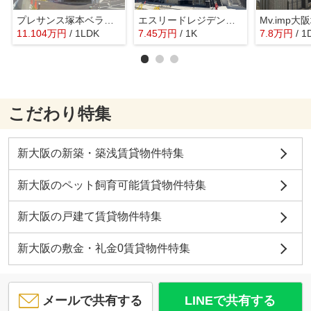
プレサンス塚本ベラビィ
エスリードレジデンスザ・グラン大阪ノア
Mv.imp大
11.104
万
円
/ 1LDK
7.45
万
円
/ 1K
7.8
万
円
/ 1
こだわり特集
新大阪の新築・築浅賃貸物件特集
新大阪のペット飼育可能賃貸物件特集
新大阪の戸建て賃貸物件特集
新大阪の敷金・礼金0賃貸物件特集
メールで共有する
LINEで共有する