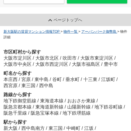
ページトップへ
新大阪駅の賃貸マンション情報TOP
>
物件一覧
>
アーバンパーク御幣島
>
物件
詳細
市区町村から探す
大阪市淀川区
/
大阪市北区
/
吹田市
/
大阪市東淀川区
/
大阪市中央区
/
大阪市西淀川区
/
大阪市福島区
/
豊中市
町名から探す
本庄西
/
宮原
/
東中島
/
谷町
/
垂水町
/
十三東
/
江坂町
/
西宮原
/
東三国
/
西中島
路線から探す
地下鉄御堂筋線
/
東海道本線
/
おおさか東線
/
阪急京都本線
/
東海道新幹線
/
山陽新幹線
/
地下鉄谷町線
/
阪急千里線
/
阪急宝塚本線
/
地下鉄堺筋線
駅から探す
新大阪
/
西中島南方
/
東三国
/
中崎町
/
江坂
/