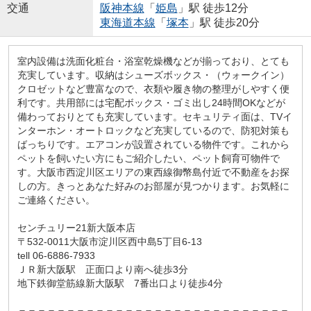
交通
阪神本線
「
姫島
」駅 徒歩12分
東海道本線
「
塚本
」駅 徒歩20分
室内設備は洗面化粧台・浴室乾燥機などが揃っており、とても
充実しています。収納はシューズボックス・（ウォークイン）
クロゼットなど豊富なので、衣類や履き物の整理がしやすく便
利です。共用部には宅配ボックス・ゴミ出し24時間OKなどが
備わっておりとても充実しています。セキュリティ面は、TVイ
ンターホン・オートロックなど充実しているので、防犯対策も
ばっちりです。エアコンが設置されている物件です。これから
ペットを飼いたい方にもご紹介したい、ペット飼育可物件で
す。大阪市西淀川区エリアの東西線御幣島付近で不動産をお探
しの方。きっとあなた好みのお部屋が見つかります。お気軽に
ご連絡ください。
センチュリー21新大阪本店
〒532-0011大阪市淀川区西中島5丁目6-13
tell 06-6886-7933
ＪＲ新大阪駅 正面口より南へ徒歩3分
地下鉄御堂筋線新大阪駅 7番出口より徒歩4分