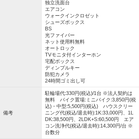
独立洗面台
エアコン
ウォークインクロゼット
シューズボックス
BS
光ファイバー
ネット使用料無料
オートロック
TVモニタ付インターホン
宅配ボックス
ディンプルキー
防犯カメラ
24時間ゴミ出し可
駐輪場代:330円(税込)/1台 ※法人契約は
無料 バイク置場:ミニバイク:3,850円(税
込)・中型:5,500円(税込) ハウスクリー
備考
ニング代(税込/退去時):1K:33,000円、1L
DK:38,500円、2LDK+S:60,500円 エア
コン洗浄代(税込/退去時):14,300円/台 ※
台数分