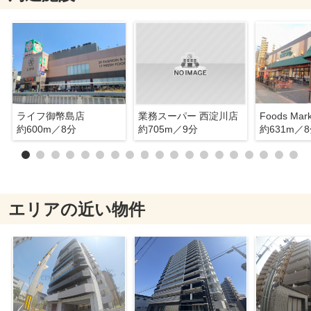
ライフ御幣島店
業務スーパー 西淀川店
約600m／8分
約705m／9分
約631m／
エリアの近い物件