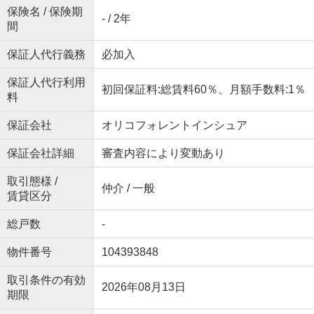
保険名 / 保険期
- / 2年
間
保証人代行義務
必加入
保証人代行利用
初回保証料:総賃料60％、月額手数料:1％
料
保証会社
オリコフォレントインシュア
保証会社詳細
審査内容により変動あり
取引態様 /
仲介 / 一般
賃貸区分
総戸数
-
物件番号
104393848
取引条件の有効
2026年08月13日
期限