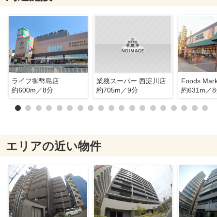
ライフ御幣島店
業務スーパー 西淀川店
約600m／8分
約705m／9分
約631m／
エリアの近い物件