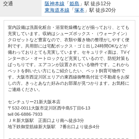
交通
阪神本線
「
姫島
」駅 徒歩12分
東海道本線
「
塚本
」駅 徒歩20分
室内設備は洗面化粧台・浴室乾燥機などが揃っており、とても
充実しています。収納はシューズボックス・（ウォークイン）
クロゼットなど豊富なので、衣類や履き物の整理がしやすく便
利です。共用部には宅配ボックス・ゴミ出し24時間OKなどが
備わっておりとても充実しています。セキュリティ面は、TVイ
ンターホン・オートロックなど充実しているので、防犯対策も
ばっちりです。エアコンが設置されている物件です。これから
ペットを飼いたい方にもご紹介したい、ペット飼育可物件で
す。大阪市西淀川区エリアの東西線御幣島付近で不動産をお探
しの方。きっとあなた好みのお部屋が見つかります。お気軽に
ご連絡ください。
センチュリー21新大阪本店
〒532-0011大阪市淀川区西中島5丁目6-13
tell 06-6886-7933
ＪＲ新大阪駅 正面口より南へ徒歩3分
地下鉄御堂筋線新大阪駅 7番出口より徒歩4分