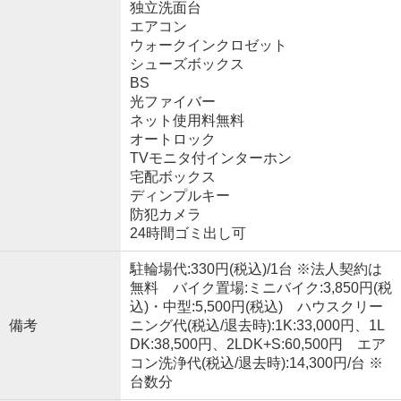
独立洗面台
エアコン
ウォークインクロゼット
シューズボックス
BS
光ファイバー
ネット使用料無料
オートロック
TVモニタ付インターホン
宅配ボックス
ディンプルキー
防犯カメラ
24時間ゴミ出し可
駐輪場代:330円(税込)/1台 ※法人契約は
無料 バイク置場:ミニバイク:3,850円(税
込)・中型:5,500円(税込) ハウスクリー
備考
ニング代(税込/退去時):1K:33,000円、1L
DK:38,500円、2LDK+S:60,500円 エア
コン洗浄代(税込/退去時):14,300円/台 ※
台数分