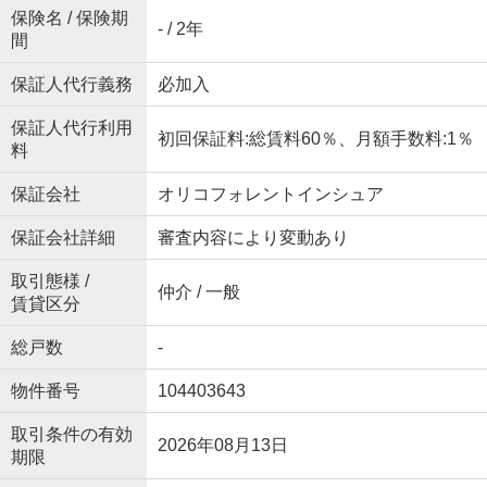
保険名 / 保険期
- / 2年
間
保証人代行義務
必加入
保証人代行利用
初回保証料:総賃料60％、月額手数料:1％
料
保証会社
オリコフォレントインシュア
保証会社詳細
審査内容により変動あり
取引態様 /
仲介 / 一般
賃貸区分
総戸数
-
物件番号
104403643
取引条件の有効
2026年08月13日
期限