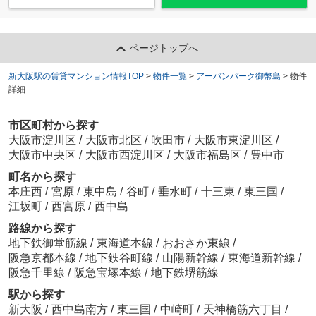
ページトップへ
新大阪駅の賃貸マンション情報TOP
>
物件一覧
>
アーバンパーク御幣島
>
物件
詳細
市区町村から探す
大阪市淀川区
/
大阪市北区
/
吹田市
/
大阪市東淀川区
/
大阪市中央区
/
大阪市西淀川区
/
大阪市福島区
/
豊中市
町名から探す
本庄西
/
宮原
/
東中島
/
谷町
/
垂水町
/
十三東
/
東三国
/
江坂町
/
西宮原
/
西中島
路線から探す
地下鉄御堂筋線
/
東海道本線
/
おおさか東線
/
阪急京都本線
/
地下鉄谷町線
/
山陽新幹線
/
東海道新幹線
/
阪急千里線
/
阪急宝塚本線
/
地下鉄堺筋線
駅から探す
新大阪
/
西中島南方
/
東三国
/
中崎町
/
天神橋筋六丁目
/