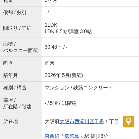
礼金
0ヶ月
償却 / 敷引
- / -
1LDK
間取り / 詳細
LDK 8.5帖
/
洋室 3.0帖
面積 /
30.48㎡ / -
バルコニー面積
向き
南東
築年月
2026年 5月(新築)
種別 / 構造
マンション / 鉄筋コンクリート
部屋 /
- / 5階 / 11階建
所在階 / 階建
所在地
大阪府
大阪市西淀川区
千舟
１丁目
東西線
「
御幣島
」駅 徒歩3分