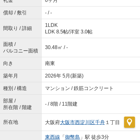
礼金
0ヶ月
償却 / 敷引
- / -
1LDK
間取り / 詳細
LDK 8.5帖
/
洋室 3.0帖
面積 /
30.48㎡ / -
バルコニー面積
向き
南東
築年月
2026年 5月(新築)
種別 / 構造
マンション / 鉄筋コンクリート
部屋 /
- / 8階 / 11階建
所在階 / 階建
所在地
大阪府
大阪市西淀川区
千舟
１丁目
東西線
「
御幣島
」駅 徒歩3分