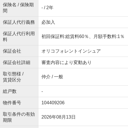
保険名 / 保険期
- / 2年
間
保証人代行義務
必加入
保証人代行利用
初回保証料:総賃料60％、月額手数料:1％
料
保証会社
オリコフォレントインシュア
保証会社詳細
審査内容により変動あり
取引態様 /
仲介 / 一般
賃貸区分
総戸数
-
物件番号
104409206
取引条件の有効
2026年08月13日
期限