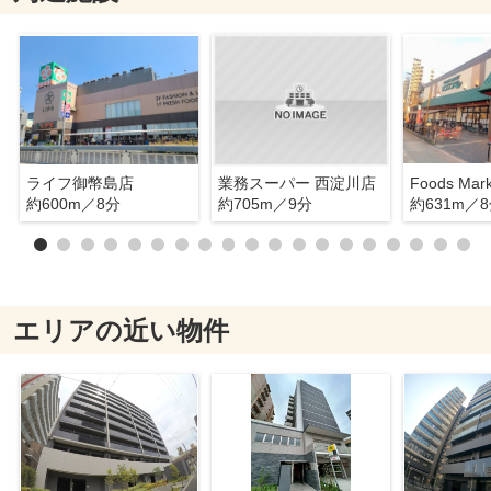
ライフ御幣島店
業務スーパー 西淀川店
約600m／8分
約705m／9分
約631m／
エリアの近い物件