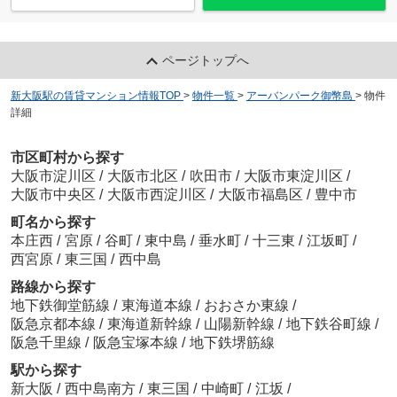
ページトップへ
新大阪駅の賃貸マンション情報TOP
>
物件一覧
>
アーバンパーク御幣島
>
物件
詳細
市区町村から探す
大阪市淀川区
/
大阪市北区
/
吹田市
/
大阪市東淀川区
/
大阪市中央区
/
大阪市西淀川区
/
大阪市福島区
/
豊中市
町名から探す
本庄西
/
宮原
/
谷町
/
東中島
/
垂水町
/
十三東
/
江坂町
/
西宮原
/
東三国
/
西中島
路線から探す
地下鉄御堂筋線
/
東海道本線
/
おおさか東線
/
阪急京都本線
/
東海道新幹線
/
山陽新幹線
/
地下鉄谷町線
/
阪急千里線
/
阪急宝塚本線
/
地下鉄堺筋線
駅から探す
新大阪
/
西中島南方
/
東三国
/
中崎町
/
江坂
/