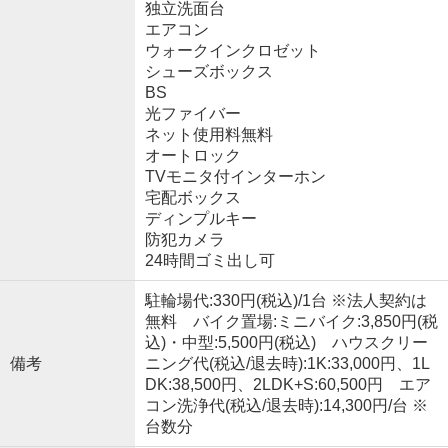
独立洗面台
エアコン
ウォークインクロゼット
シューズボックス
BS
光ファイバー
ネット使用料無料
オートロック
TVモニタ付インターホン
宅配ボックス
ディンプルキー
防犯カメラ
24時間ゴミ出し可
駐輪場代:330円(税込)/1台 ※法人契約は
無料 バイク置場:ミニバイク:3,850円(税
込)・中型:5,500円(税込) ハウスクリー
備考
ニング代(税込/退去時):1K:33,000円、1L
DK:38,500円、2LDK+S:60,500円 エア
コン洗浄代(税込/退去時):14,300円/台 ※
台数分