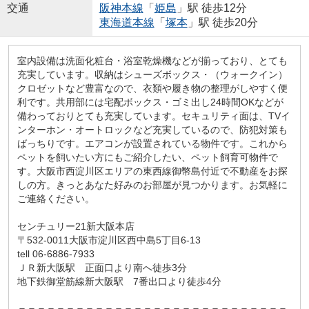
交通
阪神本線
「
姫島
」駅 徒歩12分
東海道本線
「
塚本
」駅 徒歩20分
室内設備は洗面化粧台・浴室乾燥機などが揃っており、とても
充実しています。収納はシューズボックス・（ウォークイン）
クロゼットなど豊富なので、衣類や履き物の整理がしやすく便
利です。共用部には宅配ボックス・ゴミ出し24時間OKなどが
備わっておりとても充実しています。セキュリティ面は、TVイ
ンターホン・オートロックなど充実しているので、防犯対策も
ばっちりです。エアコンが設置されている物件です。これから
ペットを飼いたい方にもご紹介したい、ペット飼育可物件で
す。大阪市西淀川区エリアの東西線御幣島付近で不動産をお探
しの方。きっとあなた好みのお部屋が見つかります。お気軽に
ご連絡ください。
センチュリー21新大阪本店
〒532-0011大阪市淀川区西中島5丁目6-13
tell 06-6886-7933
ＪＲ新大阪駅 正面口より南へ徒歩3分
地下鉄御堂筋線新大阪駅 7番出口より徒歩4分