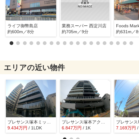
ライフ御幣島店
業務スーパー 西淀川店
約600m／8分
約705m／9分
約631m／
エリアの近い物件
プレサンス塚本ミッドネクスト
プレサンス塚本アクミリオン
プレサンス
9.434
万
円
/ 1LDK
6.847
万
円
/ 1K
7.169
万
円