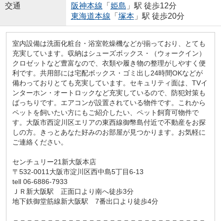
交通
阪神本線
「
姫島
」駅 徒歩12分
東海道本線
「
塚本
」駅 徒歩20分
室内設備は洗面化粧台・浴室乾燥機などが揃っており、とても
充実しています。収納はシューズボックス・（ウォークイン）
クロゼットなど豊富なので、衣類や履き物の整理がしやすく便
利です。共用部には宅配ボックス・ゴミ出し24時間OKなどが
備わっておりとても充実しています。セキュリティ面は、TVイ
ンターホン・オートロックなど充実しているので、防犯対策も
ばっちりです。エアコンが設置されている物件です。これから
ペットを飼いたい方にもご紹介したい、ペット飼育可物件で
す。大阪市西淀川区エリアの東西線御幣島付近で不動産をお探
しの方。きっとあなた好みのお部屋が見つかります。お気軽に
ご連絡ください。
センチュリー21新大阪本店
〒532-0011大阪市淀川区西中島5丁目6-13
tell 06-6886-7933
ＪＲ新大阪駅 正面口より南へ徒歩3分
地下鉄御堂筋線新大阪駅 7番出口より徒歩4分