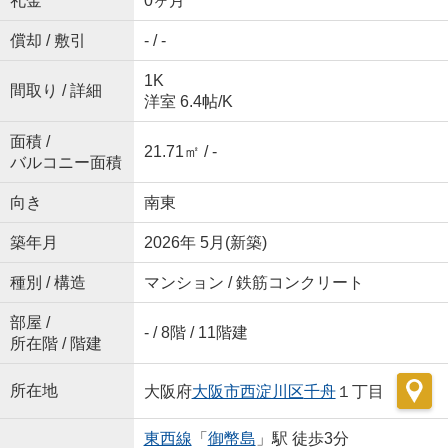
礼金
0ヶ月
償却 / 敷引
- / -
1K
間取り / 詳細
洋室 6.4帖
/
K
面積 /
21.71㎡ / -
バルコニー面積
向き
南東
築年月
2026年 5月(新築)
種別 / 構造
マンション / 鉄筋コンクリート
部屋 /
- / 8階 / 11階建
所在階 / 階建
所在地
大阪府
大阪市西淀川区
千舟
１丁目
東西線
「
御幣島
」駅 徒歩3分