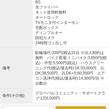
BS
光ファイバー
ネット使用料無料
オートロック
TVモニタ付インターホン
宅配ボックス
ディンプルキー
防犯カメラ
24時間ゴミ出し可
駐輪場代:330円(税込)/1台 ※法人契約は
無料 バイク置場:ミニバイク:3,850円(税
込)・中型:5,500円(税込) ハウスクリー
備考
ニング代(税込/退去時):1K:33,000円、1L
DK:38,500円、2LDK+S:60,500円 エア
コン洗浄代(税込/退去時):14,300円/台 ※
台数分
グローバルコミュニティ・サポートクラ
条件(その他)
ブ:1万6,500円