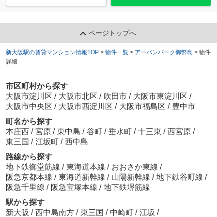
ページトップへ
新大阪駅の賃貸マンション情報TOP
>
物件一覧
>
アーバンパーク御幣島
>
物件
詳細
市区町村から探す
大阪市淀川区
/
大阪市北区
/
吹田市
/
大阪市東淀川区
/
大阪市中央区
/
大阪市西淀川区
/
大阪市福島区
/
豊中市
町名から探す
本庄西
/
宮原
/
東中島
/
谷町
/
垂水町
/
十三東
/
西宮原
/
東三国
/
江坂町
/
西中島
路線から探す
地下鉄御堂筋線
/
東海道本線
/
おおさか東線
/
阪急京都本線
/
東海道新幹線
/
山陽新幹線
/
地下鉄谷町線
/
阪急千里線
/
阪急宝塚本線
/
地下鉄堺筋線
駅から探す
新大阪
/
西中島南方
/
東三国
/
中崎町
/
江坂
/