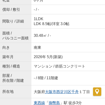
礼金
0ヶ月
償却 / 敷引
- / -
1LDK
間取り / 詳細
LDK 8.5帖
/
洋室 3.0帖
面積 /
30.48㎡ / -
バルコニー面積
向き
南東
築年月
2026年 5月(新築)
種別 / 構造
マンション / 鉄筋コンクリート
部屋 /
- / 8階 / 11階建
所在階 / 階建
所在地
大阪府
大阪市西淀川区
千舟
１丁目
東西線
「
御幣島
」駅 徒歩3分