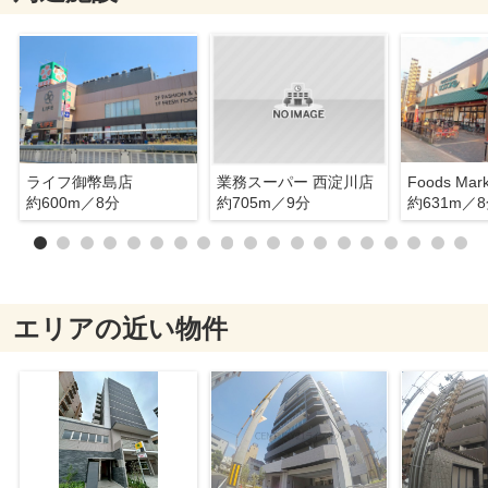
ライフ御幣島店
業務スーパー 西淀川店
約600m／8分
約705m／9分
約631m／
エリアの近い物件