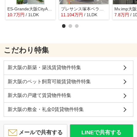
ES-Grande大阪CityAvenue
プレサンス塚本ベラビィ
Mv.imp大
10.7
万
円
/ 1LDK
11.104
万
円
/ 1LDK
7.8
万
円
/ 1
こだわり特集
新大阪の新築・築浅賃貸物件特集
新大阪のペット飼育可能賃貸物件特集
新大阪の戸建て賃貸物件特集
新大阪の敷金・礼金0賃貸物件特集
メールで共有する
LINEで共有する