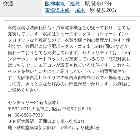
交通
阪神本線
「
姫島
」駅 徒歩12分
東海道本線
「
塚本
」駅 徒歩20分
室内設備は洗面化粧台・浴室乾燥機などが揃っており、とても
充実しています。収納はシューズボックス・（ウォークイン）
クロゼットなど豊富なので、衣類や履き物の整理がしやすく便
利です。共用部には宅配ボックス・ゴミ出し24時間OKなどが
備わっておりとても充実しています。セキュリティ面は、TVイ
ンターホン・オートロックなど充実しているので、防犯対策も
ばっちりです。エアコンが設置されている物件です。これから
ペットを飼いたい方にもご紹介したい、ペット飼育可物件で
す。大阪市西淀川区エリアの東西線御幣島付近で不動産をお探
しの方。きっとあなた好みのお部屋が見つかります。お気軽に
ご連絡ください。
センチュリー21新大阪本店
〒532-0011大阪市淀川区西中島5丁目6-13
tell 06-6886-7933
ＪＲ新大阪駅 正面口より南へ徒歩3分
地下鉄御堂筋線新大阪駅 7番出口より徒歩4分