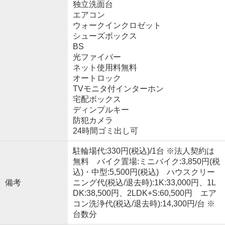
独立洗面台
エアコン
ウォークインクロゼット
シューズボックス
BS
光ファイバー
ネット使用料無料
オートロック
TVモニタ付インターホン
宅配ボックス
ディンプルキー
防犯カメラ
24時間ゴミ出し可
駐輪場代:330円(税込)/1台 ※法人契約は
無料 バイク置場:ミニバイク:3,850円(税
込)・中型:5,500円(税込) ハウスクリー
備考
ニング代(税込/退去時):1K:33,000円、1L
DK:38,500円、2LDK+S:60,500円 エア
コン洗浄代(税込/退去時):14,300円/台 ※
台数分