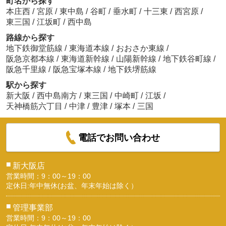
町名から探す
本庄西
/
宮原
/
東中島
/
谷町
/
垂水町
/
十三東
/
西宮原
/
東三国
/
江坂町
/
西中島
路線から探す
地下鉄御堂筋線
/
東海道本線
/
おおさか東線
/
阪急京都本線
/
東海道新幹線
/
山陽新幹線
/
地下鉄谷町線
/
阪急千里線
/
阪急宝塚本線
/
地下鉄堺筋線
駅から探す
新大阪
/
西中島南方
/
東三国
/
中崎町
/
江坂
/
天神橋筋六丁目
/
中津
/
豊津
/
塚本
/
三国
電話でお問い合わせ
■
新大阪店
営業時間：9：00～19：00
定休日:年中無休(お盆、年末年始は除く）
■
管理事業部
営業時間：9：00～19：00