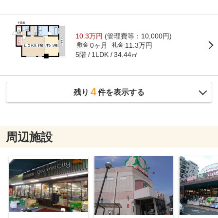
10.3万円
(管理費等：10,000円)
0ヶ月
11.3万円
敷金
礼金
5階
34.44㎡
1LDK
4
残り
件を表示する
周辺施設