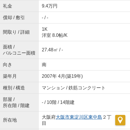
礼金
9.4万円
償却 / 敷引
- / -
1K
間取り / 詳細
洋室 8.0帖
/
K
面積 /
27.48㎡ / -
バルコニー面積
向き
南
築年月
2007年 4月(築19年)
種別 / 構造
マンション / 鉄筋コンクリート
部屋 /
- / 10階 / 14階建
所在階 / 階建
大阪府
大阪市東淀川区
東中島
２丁
所在地
目