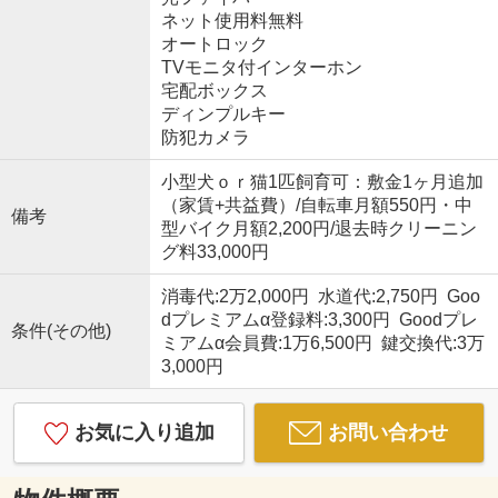
ネット使用料無料
オートロック
TVモニタ付インターホン
宅配ボックス
ディンプルキー
防犯カメラ
小型犬ｏｒ猫1匹飼育可：敷金1ヶ月追加
（家賃+共益費）/自転車月額550円・中
備考
型バイク月額2,200円/退去時クリーニン
グ料33,000円
消毒代:2万2,000円 水道代:2,750円 Goo
dプレミアムα登録料:3,300円 Goodプレ
条件(その他)
ミアムα会員費:1万6,500円 鍵交換代:3万
3,000円
お気に入り追加
お問い合わせ