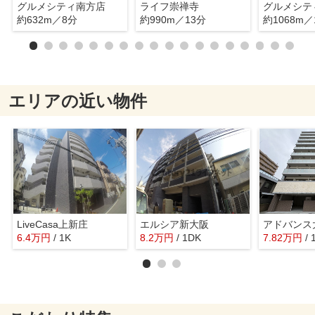
グルメシティ南方店
ライフ崇禅寺
グルメシテ
約632m／8分
約990m／13分
約1068m／
エリアの近い物件
LiveCasa上新庄
エルシア新大阪
アドバンス
6.4
万
円
/ 1K
8.2
万
円
/ 1DK
7.82
万
円
/ 