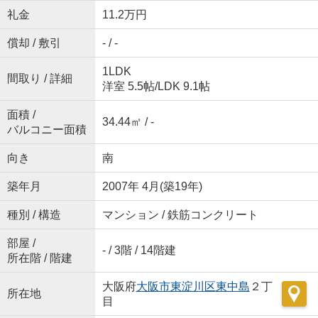
礼金
11.2万円
償却 / 敷引
- / -
1LDK
間取り / 詳細
洋室 5.5帖
/
LDK 9.1帖
面積 /
34.44㎡ / -
バルコニー面積
向き
南
築年月
2007年 4月(築19年)
種別 / 構造
マンション / 鉄筋コンクリート
部屋 /
- / 3階 / 14階建
所在階 / 階建
大阪府
大阪市東淀川区
東中島
２丁
所在地
目