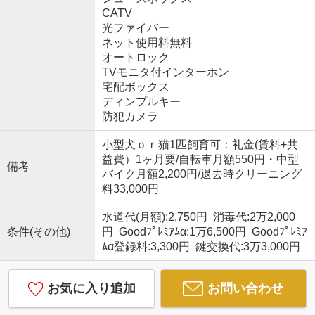
CATV
光ファイバー
ネット使用料無料
オートロック
TVモニタ付インターホン
宅配ボックス
ディンプルキー
防犯カメラ
小型犬ｏｒ猫1匹飼育可：礼金(賃料+共
益費）1ヶ月要/自転車月額550円・中型
備考
バイク月額2,200円/退去時クリーニング
料33,000円
水道代(月額):2,750円 消毒代:2万2,000
条件(その他)
円 Goodﾌﾟﾚﾐｱﾑα:1万6,500円 Goodﾌﾟﾚﾐｱ
ﾑα登録料:3,300円 鍵交換代:3万3,000円
お気に入り追加
お問い合わせ