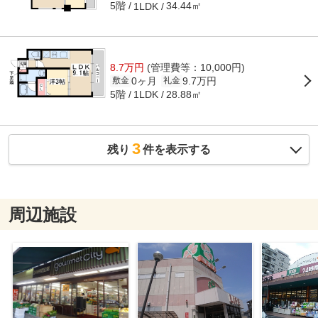
5階
34.44㎡
1LDK
8.7万円
(管理費等：10,000円)
0ヶ月
9.7万円
敷金
礼金
5階
28.88㎡
1LDK
3
残り
件を表示する
周辺施設