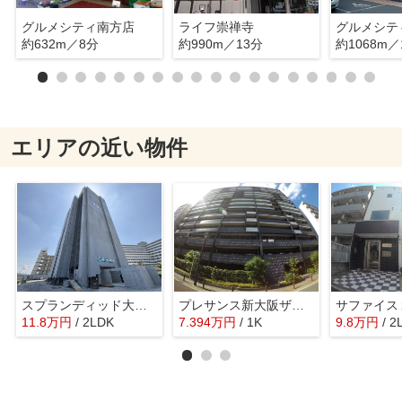
グルメシティ南方店
ライフ崇禅寺
グルメシテ
約632m／8分
約990m／13分
約1068m／
エリアの近い物件
スプランディッド大阪EAST
プレサンス新大阪ザシティ
サファイス
11.8
万
円
/ 2LDK
7.394
万
円
/ 1K
9.8
万
円
/ 2