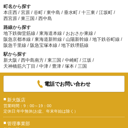
町名から探す
本庄西
/
宮原
/
谷町
/
東中島
/
垂水町
/
十三東
/
江坂町
/
西宮原
/
東三国
/
西中島
路線から探す
地下鉄御堂筋線
/
東海道本線
/
おおさか東線
/
阪急京都本線
/
東海道新幹線
/
山陽新幹線
/
地下鉄谷町線
/
阪急千里線
/
阪急宝塚本線
/
地下鉄堺筋線
駅から探す
新大阪
/
西中島南方
/
東三国
/
中崎町
/
江坂
/
天神橋筋六丁目
/
中津
/
豊津
/
塚本
/
三国
電話でお問い合わせ
■
新大阪店
営業時間：9：00～19：00
定休日:年中無休(お盆、年末年始は除く）
■
管理事業部