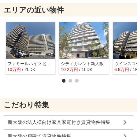
エリアの近い物件
ファミールハイツ北大阪1号棟
シティカレント新大阪
ウインズコ
10
万
円
/ 2LDK
10.2
万
円
/ 1LDK
6.5
万
円
/ 1
こだわり特集
新大阪の法人様向け家具家電付き賃貸物件特集
新大阪の戸建て賃貸物件特集