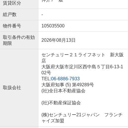
賃貸区分
総戸数
-
物件番号
105035500
取引条件の有効
2026年08月13日
期限
センチュリー２１ライフネット 新大阪
店
大阪府大阪市淀川区西中島５丁目6-13-1
02号
TEL:
06-6886-7933
大阪府知事 (5) 第49289号
取扱会社
(社)全日本不動産協会
(社)不動産保証協会
(株)センチュリー21ジャパン フランチ
ャイズ加盟