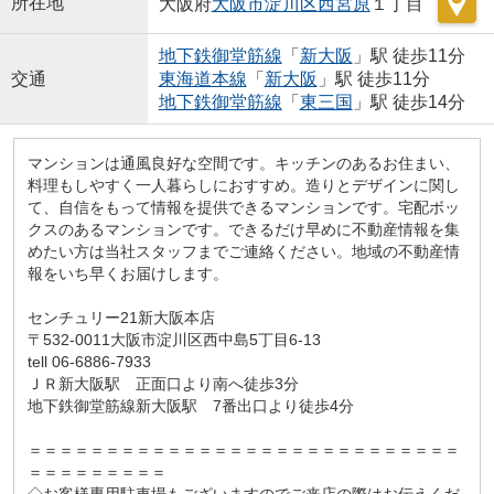
所在地
大阪府
大阪市淀川区
西宮原
１丁目
地下鉄御堂筋線
「
新大阪
」駅 徒歩11分
交通
東海道本線
「
新大阪
」駅 徒歩11分
地下鉄御堂筋線
「
東三国
」駅 徒歩14分
マンションは通風良好な空間です。キッチンのあるお住まい、
料理もしやすく一人暮らしにおすすめ。造りとデザインに関し
て、自信をもって情報を提供できるマンションです。宅配ボッ
クスのあるマンションです。できるだけ早めに不動産情報を集
めたい方は当社スタッフまでご連絡ください。地域の不動産情
報をいち早くお届けします。
センチュリー21新大阪本店
〒532-0011大阪市淀川区西中島5丁目6-13
tell 06-6886-7933
ＪＲ新大阪駅 正面口より南へ徒歩3分
地下鉄御堂筋線新大阪駅 7番出口より徒歩4分
＝＝＝＝＝＝＝＝＝＝＝＝＝＝＝＝＝＝＝＝＝＝＝＝＝＝＝＝
＝＝＝＝＝＝＝＝＝