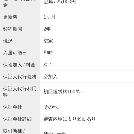
空無 / 25,000円
金
更新料
1ヶ月
契約期間
2年
現況
空家
入居可能日
即時
保険加入 / 料金
有 / -
保証人代行義務
必加入
保証人代行利用
初回総賃料100％～
料
保証会社
その他
保証会社詳細
審査内容により変動あり
取引態様 /
仲介 / 一般