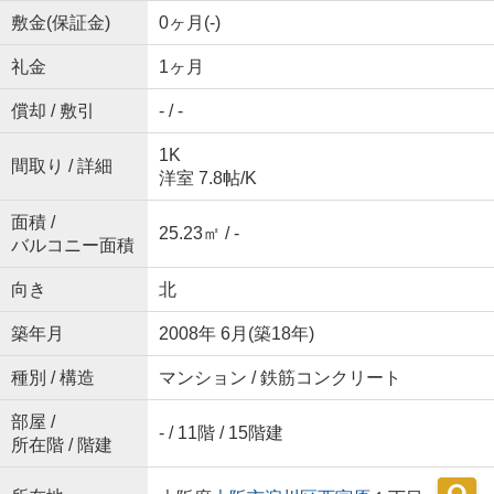
敷金(保証金)
0ヶ月(-)
礼金
1ヶ月
償却 / 敷引
- / -
1K
間取り / 詳細
洋室 7.8帖
/
K
面積 /
25.23㎡ / -
バルコニー面積
向き
北
築年月
2008年 6月(築18年)
種別 / 構造
マンション / 鉄筋コンクリート
部屋 /
- / 11階 / 15階建
所在階 / 階建