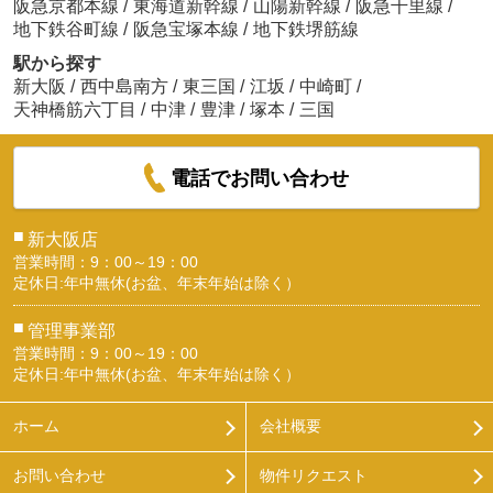
阪急京都本線
/
東海道新幹線
/
山陽新幹線
/
阪急千里線
/
地下鉄谷町線
/
阪急宝塚本線
/
地下鉄堺筋線
駅から探す
新大阪
/
西中島南方
/
東三国
/
江坂
/
中崎町
/
天神橋筋六丁目
/
中津
/
豊津
/
塚本
/
三国
電話でお問い合わせ
■
新大阪店
営業時間：9：00～19：00
定休日:年中無休(お盆、年末年始は除く）
■
管理事業部
営業時間：9：00～19：00
定休日:年中無休(お盆、年末年始は除く）
ホーム
会社概要
お問い合わせ
物件リクエスト