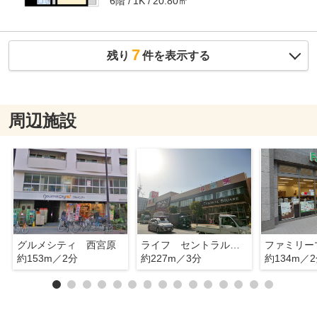
6階
20.80㎡
1K
7
残り
件を表示する
周辺施設
グルメシティ 西宮原
ライフ セントラルスクエア西宮原店
約153m／2分
約227m／3分
約134m／