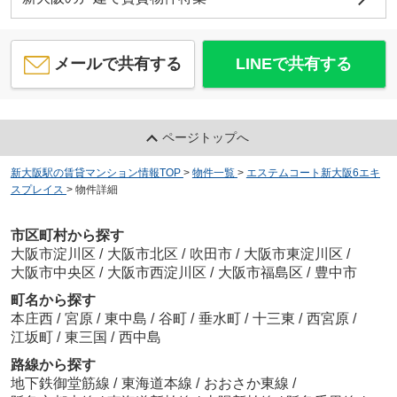
メールで共有する
LINEで共有する
ページトップへ
新大阪駅の賃貸マンション情報TOP
>
物件一覧
>
エステムコート新大阪6エキ
スプレイス
>
物件詳細
市区町村から探す
大阪市淀川区
/
大阪市北区
/
吹田市
/
大阪市東淀川区
/
大阪市中央区
/
大阪市西淀川区
/
大阪市福島区
/
豊中市
町名から探す
本庄西
/
宮原
/
東中島
/
谷町
/
垂水町
/
十三東
/
西宮原
/
江坂町
/
東三国
/
西中島
路線から探す
地下鉄御堂筋線
/
東海道本線
/
おおさか東線
/