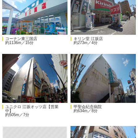
コーナン東三国店
キリン堂 江坂店
約1136m／15分
約273m／4分
ユニクロ 江坂オッツ店【営業
甲聖会紀念病院
中】
約634m／8分
約505m／7分