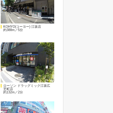
KOHYO(コーヨー) 江坂店
約388m／5分
ローソン ドラッグミック江坂広
芝町店
約132m／2分