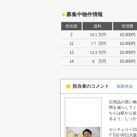
募集中物件情報
所在階
賃料
管理費
2
万円
10,000円
10.1
11
万円
10,000円
7.7
12
万円
10,000円
13.3
14
万円
10,000円
8
担当者のコメント
笹田洋治
日用品の買い物
間を減らしてく
ちらは駅から徒
るよう、しっか
センチュリー2
〒532-0011