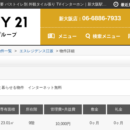
エスレジデンス江坂｜エアコン 敷金礼金不要 バストイレ別 外観タイル張り TVインターホン｜新大阪駅で賃貸マンションを探すなら創業20年以上のセンチュリー21ライフネット・ライブグループ
最近
06-6886-7933
新大阪店：
物件一覧
>
エスレジデンス江坂
>
物件詳細
と暮らせる物件 インターネット無料
専有面積
所在階
管理費+共益費
敷金
礼金
23.01㎡
9階
0ヶ月
0ヶ月
10,000円