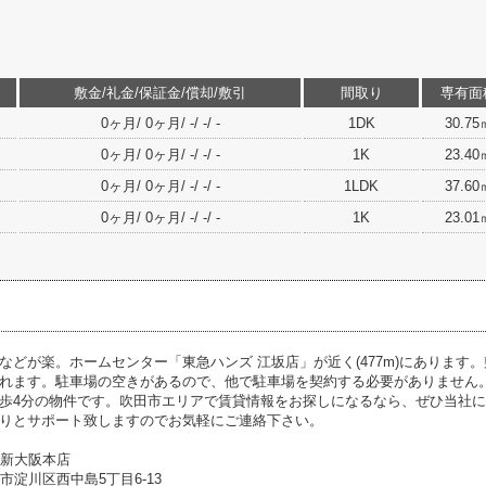
敷金/礼金/保証金/償却/敷引
間取り
専有面
0ヶ月/ 0ヶ月/ -/ -/ -
1DK
30.75
0ヶ月/ 0ヶ月/ -/ -/ -
1K
23.40
0ヶ月/ 0ヶ月/ -/ -/ -
1LDK
37.60
0ヶ月/ 0ヶ月/ -/ -/ -
1K
23.01
などが楽。ホームセンター「東急ハンズ 江坂店」が近く(477m)にあります
れます。駐車場の空きがあるので、他で駐車場を契約する必要がありません
歩4分の物件です。吹田市エリアで賃貸情報をお探しになるなら、ぜひ当社
りとサポート致しますのでお気軽にご連絡下さい。
1新大阪本店
大阪市淀川区西中島5丁目6-13