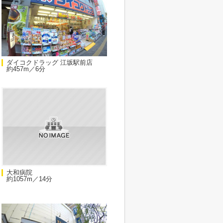
ダイコクドラッグ 江坂駅前店
約457m／6分
大和病院
約1057m／14分