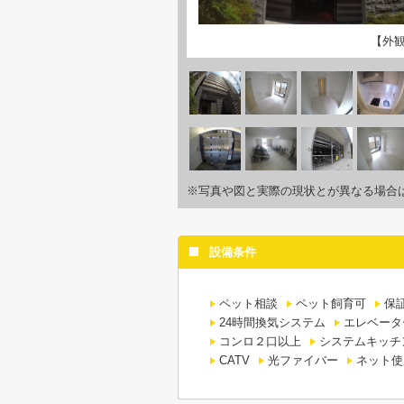
【外
※写真や図と実際の現状とが異なる場合
設備条件
ペット相談
ペット飼育可
保
24時間換気システム
エレベータ
コンロ２口以上
システムキッチ
CATV
光ファイバー
ネット使