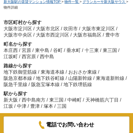
新大阪駅の賃貸マンション情報TOP
>
物件一覧
>
グランカーサ新大阪サウス
>
物件詳細
市区町村から探す
大阪市淀川区
/
大阪市北区
/
吹田市
/
大阪市東淀川区
/
大阪市中央区
/
大阪市西淀川区
/
大阪市福島区
/
豊中市
町名から探す
本庄西
/
宮原
/
東中島
/
谷町
/
垂水町
/
十三東
/
東三国
/
江坂町
/
西宮原
/
西中島
路線から探す
地下鉄御堂筋線
/
東海道本線
/
おおさか東線
/
阪急京都本線
/
地下鉄谷町線
/
山陽新幹線
/
東海道新幹線
/
阪急千里線
/
阪急宝塚本線
/
地下鉄堺筋線
駅から探す
新大阪
/
西中島南方
/
東三国
/
中崎町
/
天神橋筋六丁目
/
江坂
/
中津
/
豊津
/
塚本
/
三国
電話でお問い合わせ