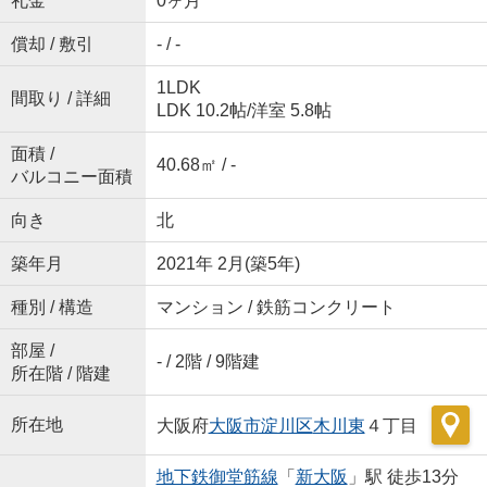
礼金
0ヶ月
償却 / 敷引
- / -
1LDK
間取り / 詳細
LDK 10.2帖
/
洋室 5.8帖
面積 /
40.68㎡ / -
バルコニー面積
向き
北
築年月
2021年 2月(築5年)
種別 / 構造
マンション / 鉄筋コンクリート
部屋 /
- / 2階 / 9階建
所在階 / 階建
所在地
大阪府
大阪市淀川区
木川東
４丁目
地下鉄御堂筋線
「
新大阪
」駅 徒歩13分