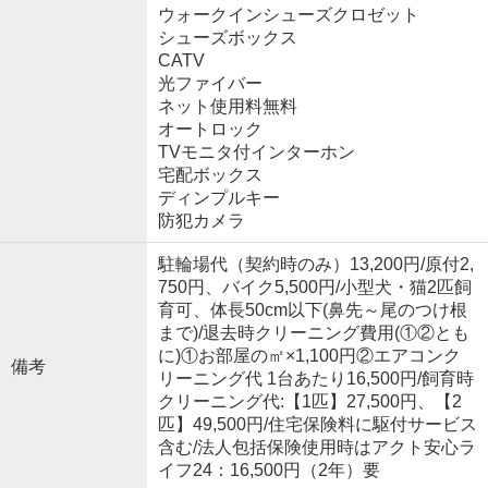
ウォークインシューズクロゼット
シューズボックス
CATV
光ファイバー
ネット使用料無料
オートロック
TVモニタ付インターホン
宅配ボックス
ディンプルキー
防犯カメラ
駐輪場代（契約時のみ）13,200円/原付2,
750円、バイク5,500円/小型犬・猫2匹飼
育可、体長50cm以下(鼻先～尾のつけ根
まで)/退去時クリーニング費用(①②とも
に)①お部屋の㎡×1,100円②エアコンク
備考
リーニング代 1台あたり16,500円/飼育時
クリーニング代:【1匹】27,500円、【2
匹】49,500円/住宅保険料に駆付サービス
含む/法人包括保険使用時はアクト安心ラ
イフ24：16,500円（2年）要