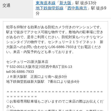
東海道本線
「
新大阪
」駅 徒歩13分
交通
地下鉄御堂筋線
「
西中島南方
」駅 徒歩9
分
犯罪を抑制する効果がある防犯カメラ付きのマンションです。
駅まで徒歩でアクセス可能な物件です。敷地内の駐車場に空き
があるので、是非ご利用ください。防犯対策もバッチリなマン
ションタイプの物件です。センチュリー２１ライフネット 新
大阪店へのお問い合わせなら06-6886-7933までお電話くださ
い。来店・内覧予約なども承っております。
センチュリー21新大阪本店
〒532-0011大阪市淀川区西中島5丁目6-13
tell 06-6886-7933
ＪＲ新大阪駅 正面口より南へ徒歩3分
地下鉄御堂筋線新大阪駅 7番出口より徒歩4分
＝＝＝＝＝＝＝＝＝＝＝＝＝＝＝＝＝＝＝＝＝＝＝＝＝＝＝＝
＝＝＝＝＝＝＝＝＝
◇お客様専用駐車場もございますのでご来店の際はお伝えくだ
さい。