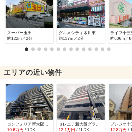
スーパー玉出
グルメシティ木川東
ライフ十三
約122m／2分
約137m／2分
約606m／
エリアの近い物件
コンフォリア新大阪宮原Q
セレニテ新大阪グランデシュッド
プレジオ十
10.6
万
円
/ 1DK
12.1
万
円
/ 1LDK
12.8
万
円
/