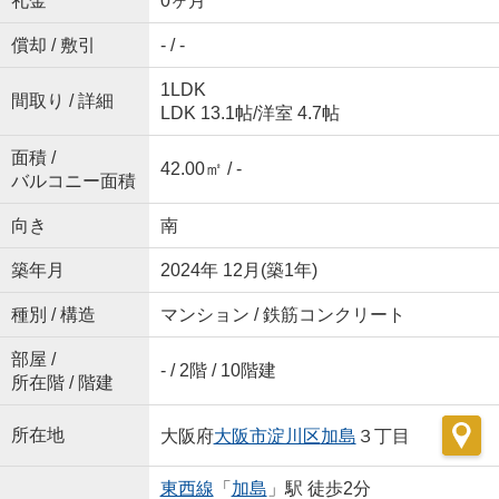
礼金
0ヶ月
償却 / 敷引
- / -
1LDK
間取り / 詳細
LDK 13.1帖
/
洋室 4.7帖
面積 /
42.00㎡ / -
バルコニー面積
向き
南
築年月
2024年 12月(築1年)
種別 / 構造
マンション / 鉄筋コンクリート
部屋 /
- / 2階 / 10階建
所在階 / 階建
所在地
大阪府
大阪市淀川区
加島
３丁目
東西線
「
加島
」駅 徒歩2分