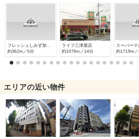
フレッシュしみず加島店
ライフ三津屋店
約362m／5分
約1078m／14分
約1719m／
エリアの近い物件