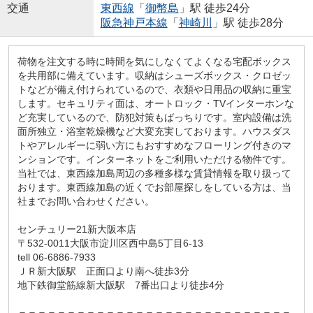
交通
東西線
「
御幣島
」駅 徒歩24分
阪急神戸本線
「
神崎川
」駅 徒歩28分
荷物を注文する時に時間を気にしなくてよくなる宅配ボックス
を共用部に備えています。収納はシューズボックス・クロゼッ
トなどが備え付けられているので、衣類や日用品の収納に重宝
します。セキュリティ面は、オートロック・TVインターホンな
ど充実しているので、防犯対策もばっちりです。室内設備は洗
面所独立・浴室乾燥機など大変充実しております。ハウスダス
トやアレルギーに弱い方にもおすすめなフローリング付きのマ
ンションです。インターネットをご利用いただける物件です。
当社では、東西線加島周辺の多種多様な賃貸情報を取り扱って
おります。東西線加島の近くでお部屋探しをしている方は、当
社までお問い合わせください。
センチュリー21新大阪本店
〒532-0011大阪市淀川区西中島5丁目6-13
tell 06-6886-7933
ＪＲ新大阪駅 正面口より南へ徒歩3分
地下鉄御堂筋線新大阪駅 7番出口より徒歩4分