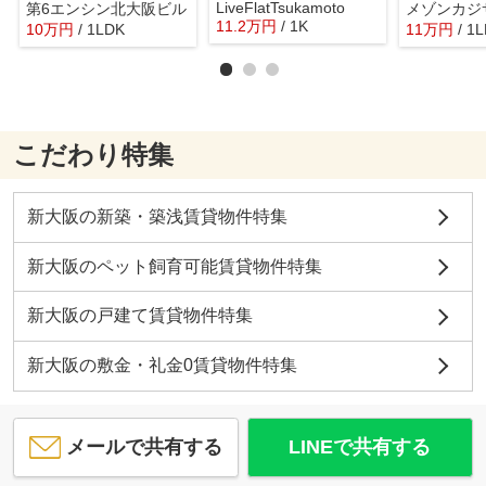
LiveFlatTsukamoto
第6エンシン北大阪ビル
メゾンカジ
11.2
万
円
/ 1K
10
万
円
/ 1LDK
11
万
円
/ 1
こだわり特集
新大阪の新築・築浅賃貸物件特集
新大阪のペット飼育可能賃貸物件特集
新大阪の戸建て賃貸物件特集
新大阪の敷金・礼金0賃貸物件特集
メールで共有する
LINEで共有する