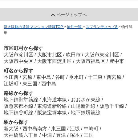
ページトップへ
新大阪駅の賃貸マンション情報TOP
>
物件一覧
>
スプランディッド8
>
物件詳
細
市区町村から探す
大阪市淀川区
/
大阪市北区
/
吹田市
/
大阪市東淀川区
/
大阪市中央区
/
大阪市西淀川区
/
大阪市福島区
/
豊中市
町名から探す
本庄西
/
宮原
/
東中島
/
谷町
/
垂水町
/
十三東
/
西宮原
/
江坂町
/
東三国
/
西中島
路線から探す
地下鉄御堂筋線
/
東海道本線
/
おおさか東線
/
阪急京都本線
/
東海道新幹線
/
山陽新幹線
/
阪急千里線
/
地下鉄谷町線
/
阪急宝塚本線
/
地下鉄堺筋線
駅から探す
新大阪
/
西中島南方
/
東三国
/
江坂
/
中崎町
/
天神橋筋六丁目
/
中津
/
豊津
/
塚本
/
三国