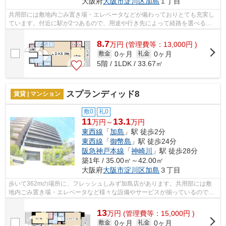
大阪府
大阪市淀川区
加島
１丁目
共用部には敷地内ごみ置き場・エレベータなどが備わっておりとても充実し
ています。付近に駅が2つあるので、用途や行き先によって経路を選べる物
件です。こちらの物件はマンションです...
8.7
万
円
(管理費等：13,000円 )
0ヶ月
0ヶ月
敷金
礼金
5階 / 1LDK / 33.67㎡
スプランディッド8
賃貸 | マンション
敷0
礼0
11
13.1
万円～
万円
東西線
「
加島
」駅 徒歩2分
東西線
「
御幣島
」駅 徒歩24分
阪急神戸本線
「
神崎川
」駅 徒歩28分
築1年 / 35.00㎡～42.00㎡
大阪府
大阪市淀川区
加島
３丁目
歩いて362mの場所に、フレッシュしみず加島店があります。共用部には敷
地内ごみ置き場・エレベータなど様々な設備やサービスが揃っているので便
利です。こちらの物件は眺望良好です。...
13
万
円
(管理費等：15,000円 )
0ヶ月
0ヶ月
敷金
礼金