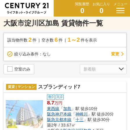
閲覧履歴
お気に入り
メニュー
0
0
大阪市淀川区加島 賃貸物件一覧
2
6
1～2
該当物件数
件
空き数
件
件を表示
変更
絞り込み条件：
なし
空室のみ
スプランディッド7
賃貸 | マンション
敷0
礼0
8.7
万円
東西線
「
加島
」駅 徒歩10分
阪急神戸本線
「
神崎川
」駅 徒歩20分
阪急京都本線
「
十三
」駅 徒歩30分
築2年 / 33.67㎡