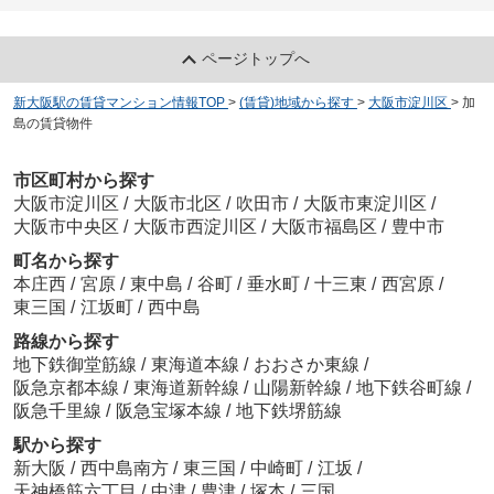
ページトップへ
新大阪駅の賃貸マンション情報TOP
>
(賃貸)地域から探す
>
大阪市淀川区
>
加
島の賃貸物件
市区町村から探す
大阪市淀川区
/
大阪市北区
/
吹田市
/
大阪市東淀川区
/
大阪市中央区
/
大阪市西淀川区
/
大阪市福島区
/
豊中市
町名から探す
本庄西
/
宮原
/
東中島
/
谷町
/
垂水町
/
十三東
/
西宮原
/
東三国
/
江坂町
/
西中島
路線から探す
地下鉄御堂筋線
/
東海道本線
/
おおさか東線
/
阪急京都本線
/
東海道新幹線
/
山陽新幹線
/
地下鉄谷町線
/
阪急千里線
/
阪急宝塚本線
/
地下鉄堺筋線
駅から探す
新大阪
/
西中島南方
/
東三国
/
中崎町
/
江坂
/
天神橋筋六丁目
/
中津
/
豊津
/
塚本
/
三国