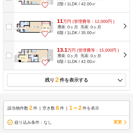
2階 / 1LDK / 42.00㎡
11
万
円
(管理費等：12,000円 )
0ヶ月
0ヶ月
敷金
礼金
6階 / 1LDK / 35.00㎡
13.1
万
円
(管理費等：15,000円 )
0ヶ月
0ヶ月
敷金
礼金
6階 / 1LDK / 42.00㎡
2
残り
件を表示する
2
6
1～2
該当物件数
件
空き数
件
件を表示
変更
絞り込み条件：
なし