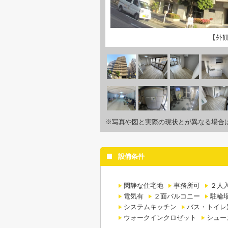
【外
※写真や図と実際の現状とが異なる場合
設備条件
閑静な住宅地
事務所可
２人
電気有
２面バルコニー
駐輪
システムキッチン
バス・トイレ
ウォークインクロゼット
シュー