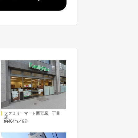
ファミリーマート西宮原一丁目
店
約404m／6分