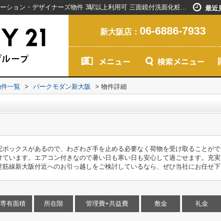
パークモダン新大阪｜バストイレ別 リノベーション・デザイナーズ物件 3駅以上利用可 三面鏡付洗面化粧台 ネット使用料不要｜新大阪駅で賃貸マンションを探すなら創業20年以上のセンチュリー21ライフネット・ライブグループ
最近
06-6886-7933
新大阪店：
物件一覧
>
パークモダン新大阪
>
物件詳細
配ボックスがあるので、わざわざ手を止める必要なく荷物を受け取ることがで
けています。エアコン付きなので暑い日も寒い日も安心して過ごせます。充実
堂筋線新大阪付近へのお引っ越しをご検討しているなら、ぜひ当社にお任せ下
専有面積
所在階
管理費+共益費
敷金
礼金