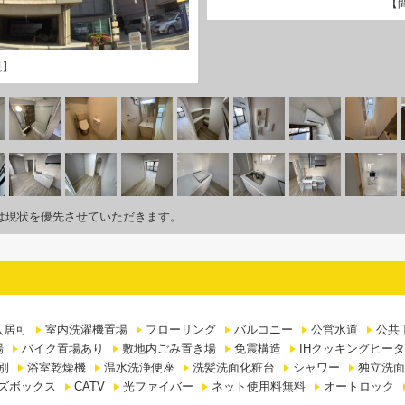
【
観】
は現状を優先させていただきます。
入居可
室内洗濯機置場
フローリング
バルコニー
公営水道
公共
場
バイク置場あり
敷地内ごみ置き場
免震構造
IHクッキングヒー
別
浴室乾燥機
温水洗浄便座
洗髪洗面化粧台
シャワー
独立洗面
ズボックス
CATV
光ファイバー
ネット使用料無料
オートロック