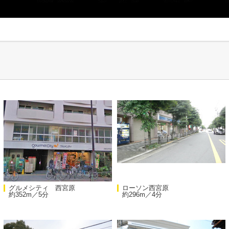
グルメシティ 西宮原
ローソン西宮原
約352m／5分
約296m／4分