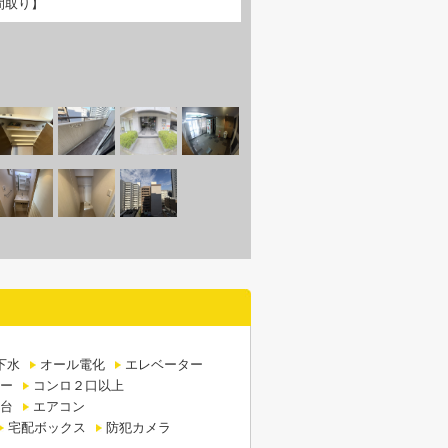
間取り】
下水
オール電化
エレベーター
ター
コンロ２口以上
台
エアコン
宅配ボックス
防犯カメラ