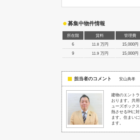
募集中物件情報
所在階
賃料
管理費
6
万円
15,000円
11.8
9
万円
15,000円
11.9
担当者のコメント
安山典孝
建物のエントラ
おります。共用
ューズボックス
熱させるIHに
ます。住まいに
ます。