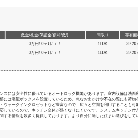
敷金/礼金/保証金/償却/敷引
間取り
専有面
0万円/ 0ヶ月/ -/ -/ -
1LDK
39.20
0万円/ 0ヶ月/ -/ -/ -
1LDK
39.20
ンスには安全性に優れているオートロック機能があります。室内設備は洗面
部には宅配ボックスを設置しているため、急なお出かけや不在の際にも荷物
・ウォークインクロゼットなど豊富なので、広々と空間を利用することも可
対応しているので、キッチン全体が熱くなりにくいです。システムキッチン付
関する情報を数多く提供しております。より自分に適した住まい選びをして