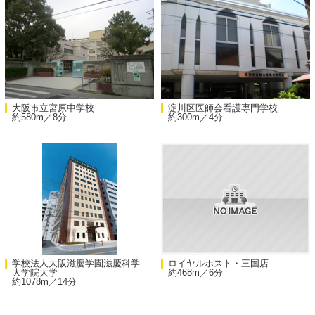
大阪市立宮原中学校
淀川区医師会看護専門学校
約580m／8分
約300m／4分
学校法人大阪滋慶学園滋慶科学
ロイヤルホスト・三国店
大学院大学
約468m／6分
約1078m／14分