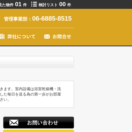
01
00
見た物件
件
検討リスト
件
06-6885-8515
管理事業部：
きます。室内設備は浴室乾燥機・洗
した毎日を送る為の第一歩がお部屋
さい。