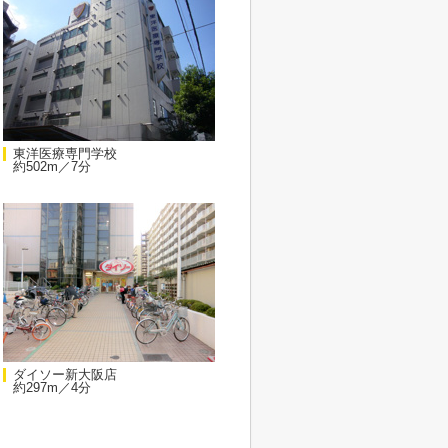
東洋医療専門学校
約502m／7分
ダイソー新大阪店
約297m／4分