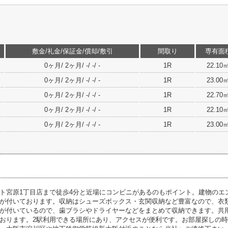
敷金/礼金/保証金/償却/敷引
間取り
専有面
0ヶ月/ 2ヶ月/ -/ -/ -
1R
22.10
0ヶ月/ 2ヶ月/ -/ -/ -
1R
23.00
0ヶ月/ 2ヶ月/ -/ -/ -
1R
22.70
0ヶ月/ 2ヶ月/ -/ -/ -
1R
22.10
0ヶ月/ 2ヶ月/ -/ -/ -
1R
23.00
ト宮原1丁目店まで徒歩4分と近場にコンビニがあるのもポイント。建物のエ
が付いております。収納はシューズボックス・玄関収納など豊富なので、衣
が付いているので、歯ブラシやドライヤーなどをまとめて収納できます。共
おります。2駅利用できる場所にあり、アクセスが便利です。お部屋探しの