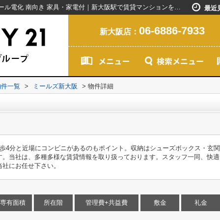
ミールズ新大阪｜シューズボックス BS オール電化 南向き 家具・家電付｜新大阪駅で賃貸マンションを探すなら創業20年以上のセンチュリー21ライフネット・ライブグループ
最近
06-6886-7933
新大阪店：
物件一覧
>
ミールズ新大阪
>
物件詳細
徒歩4分と近場にコンビニがあるのもポイント。収納はシューズボックス・玄
す。当社は、多種多様な賃貸情報を取り扱っております。スタッフ一同、快適
当社にお任せ下さい。
専有面積
所在階
管理費+共益費
敷金
礼金