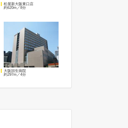
松屋新大阪東口店
約620m／8分
大阪回生病院
約297m／4分