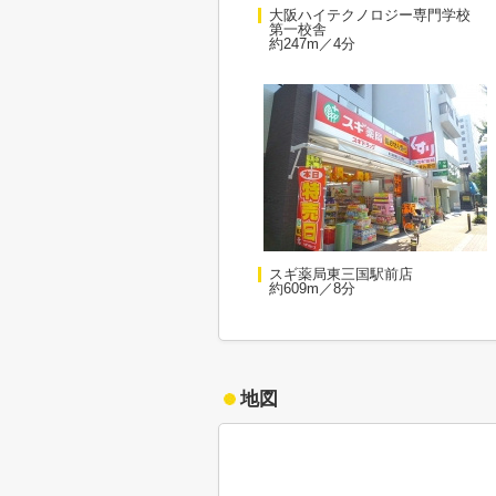
大阪ハイテクノロジー専門学校
第一校舎
約247m／4分
スギ薬局東三国駅前店
約609m／8分
地図