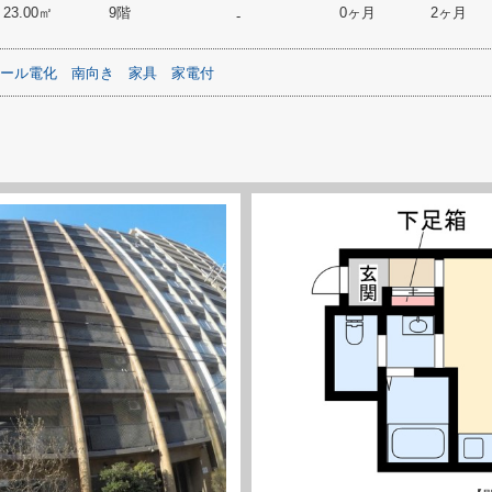
23.00㎡
9階
0ヶ月
2ヶ月
-
ール電化
南向き
家具
家電付