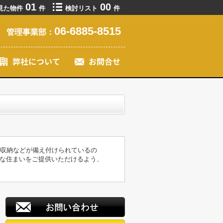
01
00
見た物件
件
検討リスト
件
06-6885-8515
管理事業部：
関収納などが備え付けられているの
な住まいをご提供いただけるよう、