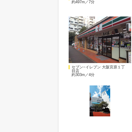
約497m／7分
セブン−イレブン 大阪宮原１丁
目店
約303m／4分