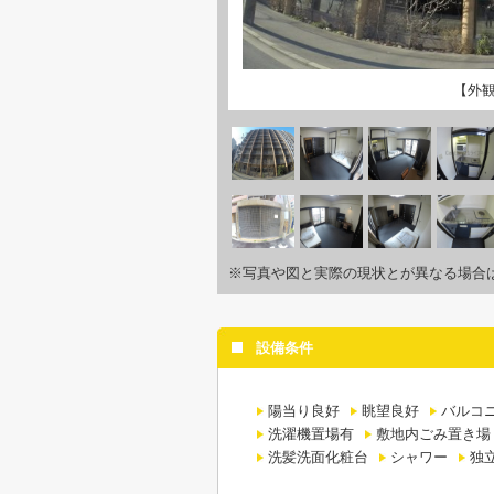
【外
※写真や図と実際の現状とが異なる場合
設備条件
陽当り良好
眺望良好
バルコ
洗濯機置場有
敷地内ごみ置き場
洗髪洗面化粧台
シャワー
独