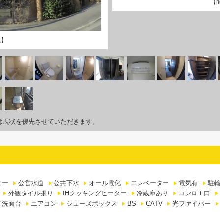
【
観】
は現状を優先させていただきます。
ニー
公営水道
公共下水
オール電化
エレベーター
電気有
駐
外観タイル張り
IHクッキングヒーター
冷蔵庫あり
コンロ１口
立洗面台
エアコン
シューズボックス
BS
CATV
光ファイバー