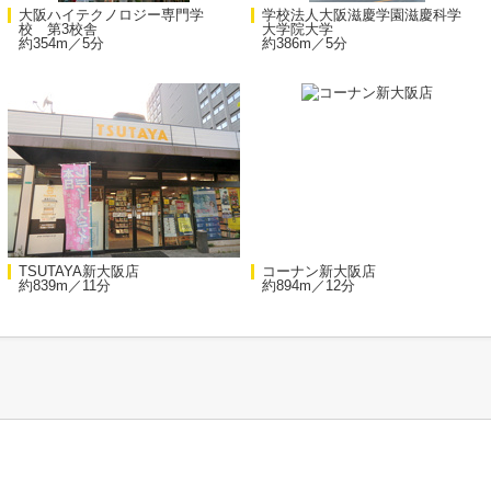
大阪ハイテクノロジー専門学
学校法人大阪滋慶学園滋慶科学
校 第3校舎
大学院大学
約354m／5分
約386m／5分
TSUTAYA新大阪店
コーナン新大阪店
約839m／11分
約894m／12分