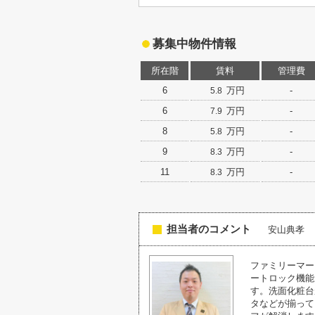
募集中物件情報
所在階
賃料
管理費
6
万円
-
5.8
6
万円
-
7.9
8
万円
-
5.8
9
万円
-
8.3
11
万円
-
8.3
担当者のコメント
安山典孝
ファミリーマー
ートロック機能
す。洗面化粧台
タなどが揃って