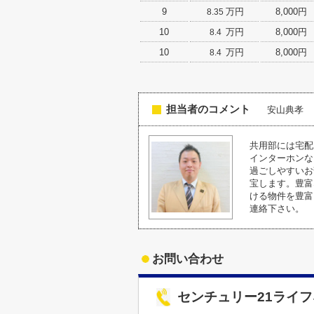
9
万円
8,000円
8.35
10
万円
8,000円
8.4
10
万円
8,000円
8.4
担当者のコメント
安山典孝
共用部には宅配
インターホンな
過ごしやすいお
宝します。豊富
ける物件を豊富
連絡下さい。
お問い合わせ
センチュリー21ライ