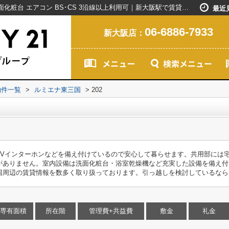
ルミエナ東三国202｜フローリング 洗髪洗面化粧台 エアコン BS･CS 3沿線以上利用可｜新大阪駅で賃貸マンションを探すなら創業20年以上のセンチュリー21ライフネット・ライブグループ
最近
06-6886-7933
新大阪店：
物件一覧
>
ルミエナ東三国
>
202
TVインターホンなどを備え付けているので安心して暮らせます。共用部には
がありません。室内設備は洗面化粧台・浴室乾燥機など充実した設備を備え付
国周辺の賃貸情報を数多く取り扱っております。引っ越しを検討しているなら
専有面積
所在階
管理費+共益費
敷金
礼金