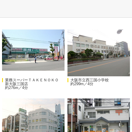
業務スーパーＴＡＫＥＮＯＫＯ
大阪市立西三国小学校
新大阪三国店
約299m／4分
約276m／4分