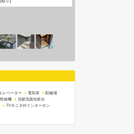
間取り】
エレベーター
電気有
駐輪場
乾燥機
洗髪洗面化粧台
TVモニタ付インターホン