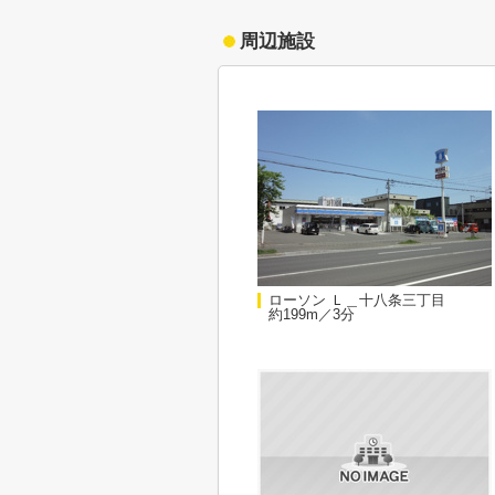
周辺施設
ローソン Ｌ＿十八条三丁目
約199m／3分