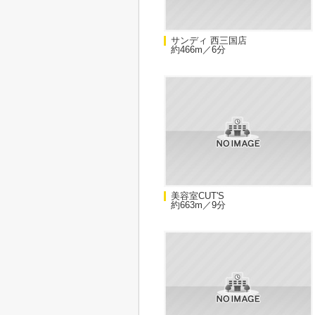
サンディ 西三国店
約466m／6分
美容室CUT'S
約663m／9分