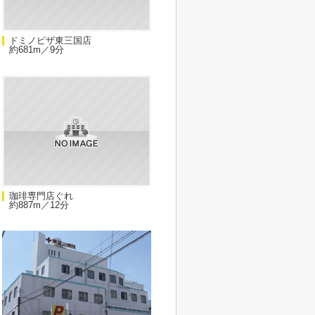
ドミノピザ東三国店
約681m／9分
珈琲専門店ぐれ
約887m／12分