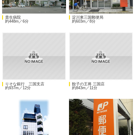
貴生病院
淀川東三国郵便局
約448m／6分
約603m／8分
りそな銀行 三国支店
餃子の王将 三国店
約937m／12分
約843m／11分