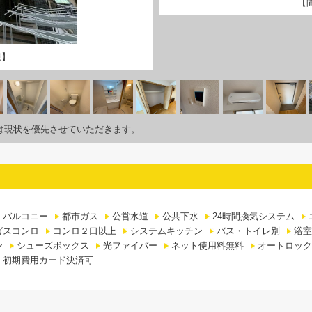
【
観】
は現状を優先させていただきます。
バルコニー
都市ガス
公営水道
公共下水
24時間換気システム
ガスコンロ
コンロ２口以上
システムキッチン
バス・トイレ別
浴室
ン
シューズボックス
光ファイバー
ネット使用料無料
オートロック
初期費用カード決済可