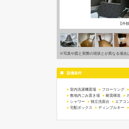
【外
※写真や図と実際の現状とが異なる場合
設備条件
室内洗濯機置場
フローリング
敷地内ごみ置き場
耐震構造
シャワー
独立洗面台
エアコ
宅配ボックス
ディンプルキー