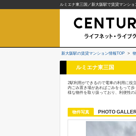
新大阪駅の賃貸マンション情報TOP
>
ルミエナ東三国
2駅利用ができるので電車の利用に役
内ごみ置き場があればごみをもって歩
様な物件を取り扱っており、利便性の
PHOTO GALLE
物件写真