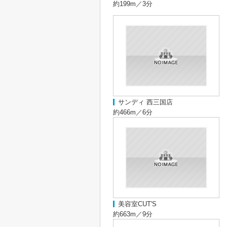
約199m／3分
サンディ 西三国店
約466m／6分
美容室CUT'S
約663m／9分