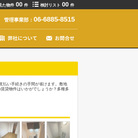
00
00
見た物件
件
検討リスト
件
06-6885-8515
管理事業部：
支払い手続きの手間が省けます。敷地
の賃貸物件はいかがでしょうか？多種多