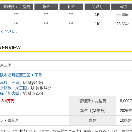
管理費＋共益費
敷金
礼金
間取り
面積
***
***
***
1K
25.66㎡
***
***
***
1K
25.66㎡
せください。
VERVIEW
東三国
阪市淀川区西三国１丁目
本線
「
三国
」駅 徒歩13分
堂筋線
「
東三国
」駅 徒歩14分
線
「
新大阪
」駅 徒歩26分
～8.4万円
管理費＋共益費
8,000
築年月(築年数)
2026年
ン / 鉄骨造
階建
10階建
はカードで決済いただけます。短時間でごみ出しを終えられるように、敷地