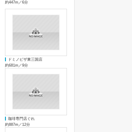
約447m／6分
ドミノピザ東三国店
約681m／9分
珈琲専門店ぐれ
約887m／12分