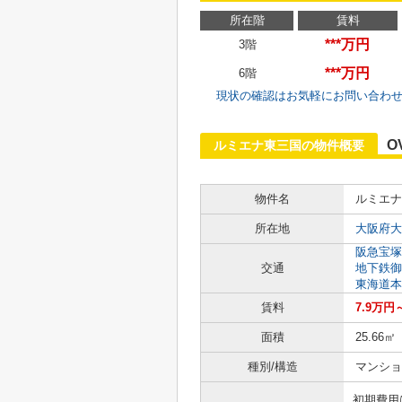
所在階
賃料
***万円
3階
***万円
6階
現状の確認はお気軽にお問い合わ
O
ルミエナ東三国の物件概要
物件名
ルミエナ
所在地
大阪府大
阪急宝塚
交通
地下鉄御
東海道本
賃料
7.9万円
面積
25.66㎡
種別/構造
マンショ
初期費用