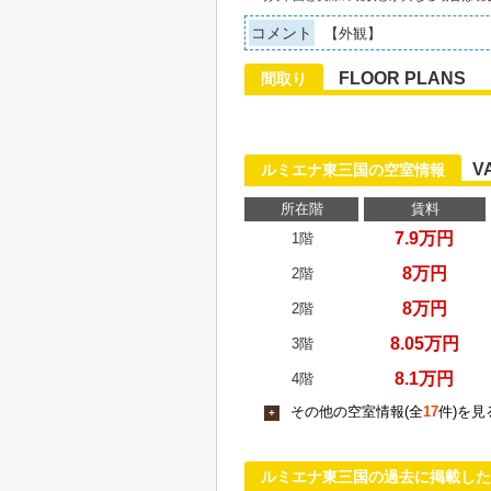
コメント
【外観】
FLOOR PLANS
間取り
V
ルミエナ東三国の空室情報
所在階
賃料
7.9万円
1階
8万円
2階
8万円
2階
8.05万円
3階
8.1万円
4階
その他の空室情報(全
17
件)を見
+
ルミエナ東三国の過去に掲載した