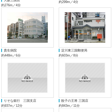
大阪三国店
約299m／4分
約276m／4分
貴生病院
淀川東三国郵便局
約448m／6分
約603m／8分
りそな銀行 三国支店
餃子の王将 三国店
約937m／12分
約843m／11分