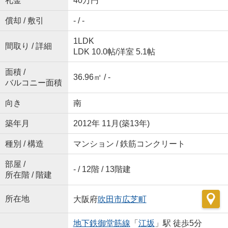
礼金
40万円
償却 / 敷引
- / -
1LDK
間取り / 詳細
LDK 10.0帖
/
洋室 5.1帖
面積 /
36.96㎡ / -
バルコニー面積
向き
南
築年月
2012年 11月(築13年)
種別 / 構造
マンション / 鉄筋コンクリート
部屋 /
- / 12階 / 13階建
所在階 / 階建
所在地
大阪府
吹田市
広芝町
地下鉄御堂筋線
「
江坂
」駅 徒歩5分