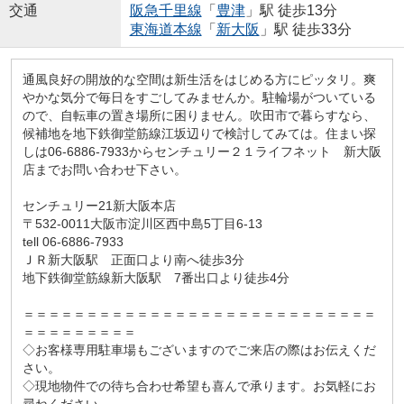
交通
阪急千里線
「
豊津
」駅 徒歩13分
東海道本線
「
新大阪
」駅 徒歩33分
通風良好の開放的な空間は新生活をはじめる方にピッタリ。爽
やかな気分で毎日をすごしてみませんか。駐輪場がついている
ので、自転車の置き場所に困りません。吹田市で暮らすなら、
候補地を地下鉄御堂筋線江坂辺りで検討してみては。住まい探
しは06-6886-7933からセンチュリー２１ライフネット 新大阪
店までお問い合わせ下さい。
センチュリー21新大阪本店
〒532-0011大阪市淀川区西中島5丁目6-13
tell 06-6886-7933
ＪＲ新大阪駅 正面口より南へ徒歩3分
地下鉄御堂筋線新大阪駅 7番出口より徒歩4分
＝＝＝＝＝＝＝＝＝＝＝＝＝＝＝＝＝＝＝＝＝＝＝＝＝＝＝＝
＝＝＝＝＝＝＝＝＝
◇お客様専用駐車場もございますのでご来店の際はお伝えくだ
さい。
◇現地物件での待ち合わせ希望も喜んで承ります。お気軽にお