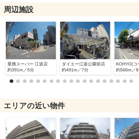
周辺施設
業務スーパー 江坂店
ダイエー江坂公園前店
約391m／5分
約491m／7分
約566m／
エリアの近い物件