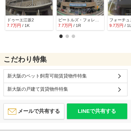
ドゥーエ江坂2
ビートルズ・フォレスト
フォーチュ
7.7
万
円
/ 1K
7.7
万
円
/ 1R
9.7
万
円
/ 1
こだわり特集
新大阪のペット飼育可能賃貸物件特集
新大阪の戸建て賃貸物件特集
メールで共有する
LINEで共有する