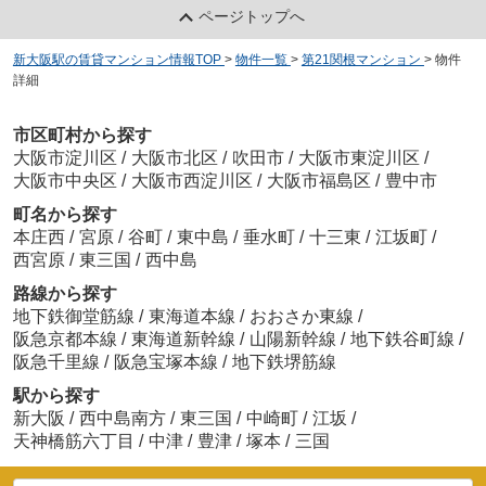
ページトップへ
新大阪駅の賃貸マンション情報TOP
>
物件一覧
>
第21関根マンション
>
物件
詳細
市区町村から探す
大阪市淀川区
/
大阪市北区
/
吹田市
/
大阪市東淀川区
/
大阪市中央区
/
大阪市西淀川区
/
大阪市福島区
/
豊中市
町名から探す
本庄西
/
宮原
/
谷町
/
東中島
/
垂水町
/
十三東
/
江坂町
/
西宮原
/
東三国
/
西中島
路線から探す
地下鉄御堂筋線
/
東海道本線
/
おおさか東線
/
阪急京都本線
/
東海道新幹線
/
山陽新幹線
/
地下鉄谷町線
/
阪急千里線
/
阪急宝塚本線
/
地下鉄堺筋線
駅から探す
新大阪
/
西中島南方
/
東三国
/
中崎町
/
江坂
/
天神橋筋六丁目
/
中津
/
豊津
/
塚本
/
三国