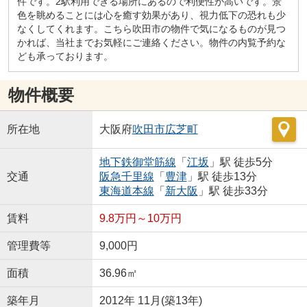
件です。2駅利用できる場所にあるので利便性が高いです。景
色を眺めることには心を癒す効果があり、視力低下の恐れも少
なくしてくれます。こちら吹田市の物件で気になるものが見つ
かれば、当社までお気軽にご連絡ください。物件の内覧予約な
ども承っております。
物件概要
所在地
大阪府
吹田市
広芝町
地下鉄御堂筋線
「
江坂
」駅 徒歩5分
交通
阪急千里線
「
豊津
」駅 徒歩13分
東海道本線
「
新大阪
」駅 徒歩33分
賃料
9.8万円～10万円
管理費等
9,000円
面積
36.96㎡
築年月
2012年 11月(築13年)