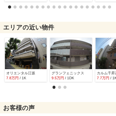
エリアの近い物件
オリエンタル江坂
グランフェニックス
カルム千昇
7.8
万
円
/ 1K
9.5
万
円
/ 1DK
7.7
万
円
/ 1
お客様の声