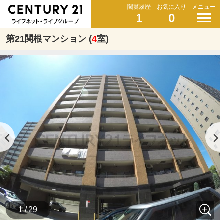
閲覧履歴
お気に入り
メニュー
1
0
第21関根マンション (
4
室)
1 / 29