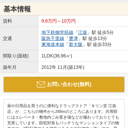
基本情報
賃料
9.8万円～10万円
地下鉄御堂筋線
「
江坂
」駅 徒歩5分
交通
阪急千里線
「
豊津
」駅 徒歩13分
東海道本線
「
新大阪
」駅 徒歩33分
間取り(面積)
1LDK(36.96㎡)
築年月
2012年 11月(築13年)
お問い合わせ(無料)
薬や日用品を買うのに便利なドラッグストア「キリン堂 江坂
店」が、こちらの物件から288mのところにあります。共用部
にはエレベータ・敷地内ごみ置き場などが備わっておりとても
充実しています。防犯対策もバッチリなマンションタイプの物