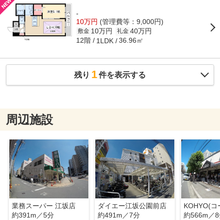
-
10万円
(管理費等：9,000円)
10万円
40万円
敷金
礼金
12階
36.96㎡
1LDK
1
残り
件を表示する
周辺施設
業務スーパー 江坂店
ダイエー江坂公園前店
約391m／5分
約491m／7分
約566m／