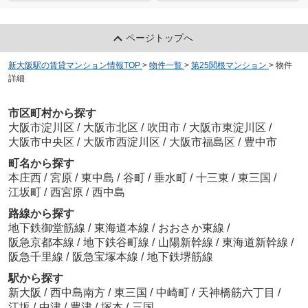
ページトップへ
新大阪駅の賃貸マンション情報TOP
>
物件一覧
>
第25関根マンション
>
物件
詳細
市区町村から探す
大阪市淀川区
/
大阪市北区
/
吹田市
/
大阪市東淀川区
/
大阪市中央区
/
大阪市西淀川区
/
大阪市福島区
/
豊中市
町名から探す
本庄西
/
宮原
/
東中島
/
谷町
/
垂水町
/
十三東
/
東三国
/
江坂町
/
西宮原
/
西中島
路線から探す
地下鉄御堂筋線
/
東海道本線
/
おおさか東線
/
阪急京都本線
/
地下鉄谷町線
/
山陽新幹線
/
東海道新幹線
/
阪急千里線
/
阪急宝塚本線
/
地下鉄堺筋線
駅から探す
新大阪
/
西中島南方
/
東三国
/
中崎町
/
天神橋筋六丁目
/
江坂
/
中津
/
豊津
/
塚本
/
三国