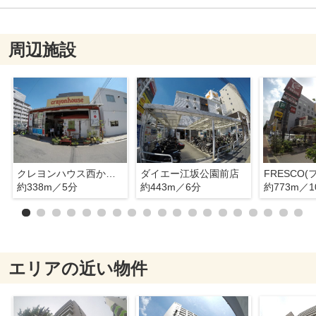
周辺施設
クレヨンハウス西からの旬菜便
ダイエー江坂公園前店
約338m／5分
約443m／6分
約773m／1
エリアの近い物件