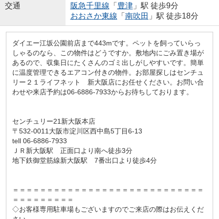
交通
阪急千里線
「
豊津
」駅 徒歩9分
おおさか東線
「
南吹田
」駅 徒歩18分
ダイエー江坂公園前店まで443mです。ペットを飼っていらっ
しゃるのなら、この物件はどうですか。敷地内にごみ置き場が
あるので、収集日にたくさんのゴミ出しがしやすいです。簡単
に温度管理できるエアコン付きの物件。お部屋探しはセンチュ
リー２１ライフネット 新大阪店にお任せください。お問い合
わせや来店予約は06-6886-7933からお待ちしております。
センチュリー21新大阪本店
〒532-0011大阪市淀川区西中島5丁目6-13
tell 06-6886-7933
ＪＲ新大阪駅 正面口より南へ徒歩3分
地下鉄御堂筋線新大阪駅 7番出口より徒歩4分
＝＝＝＝＝＝＝＝＝＝＝＝＝＝＝＝＝＝＝＝＝＝＝＝＝＝＝＝
＝＝＝＝＝＝＝＝＝
◇お客様専用駐車場もございますのでご来店の際はお伝えくだ