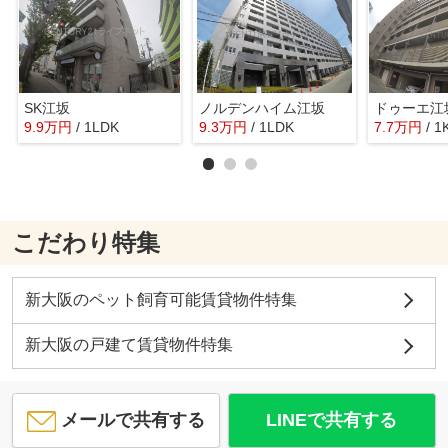
SK江坂
ノルデンハイム江坂
ドゥーエ江
9.9
万
円
/ 1LDK
9.3
万
円
/ 1LDK
7.7
万
円
/ 1
こだわり特集
新大阪のペット飼育可能賃貸物件特集
新大阪の戸建て賃貸物件特集
メールで共有する
LINEで共有する