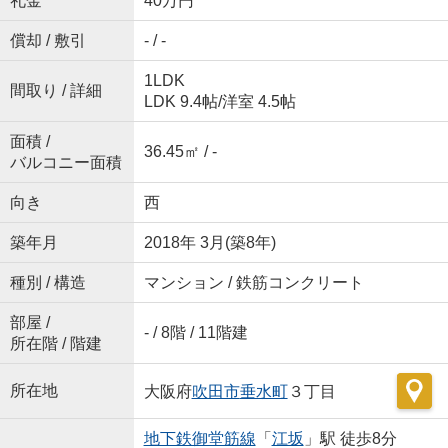
礼金
40万円
償却 / 敷引
- / -
1LDK
間取り / 詳細
LDK 9.4帖
/
洋室 4.5帖
面積 /
36.45㎡ / -
バルコニー面積
向き
西
築年月
2018年 3月(築8年)
種別 / 構造
マンション / 鉄筋コンクリート
部屋 /
- / 8階 / 11階建
所在階 / 階建
所在地
大阪府
吹田市
垂水町
３丁目
地下鉄御堂筋線
「
江坂
」駅 徒歩8分