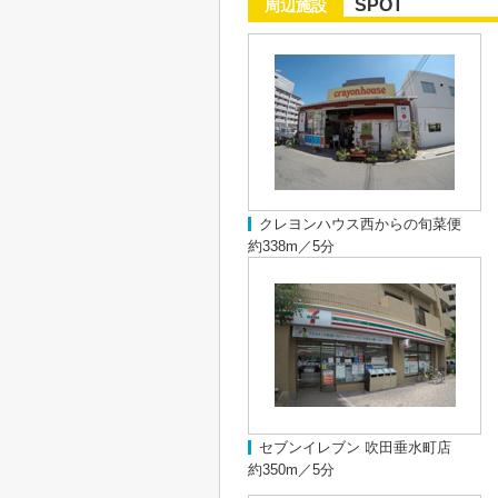
SPOT
周辺施設
クレヨンハウス西からの旬菜便
約338m／5分
セブンイレブン 吹田垂水町店
約350m／5分