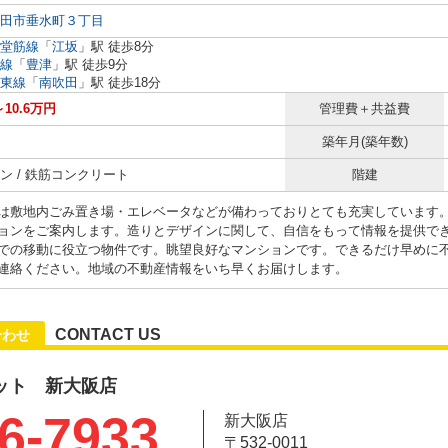
田市垂水町３丁目
堂筋線
「
江坂
」駅 徒歩8分
線
「
豊津
」駅 徒歩9分
東線
「
南吹田
」駅 徒歩18分
～10.6万円
管理費＋共益費
築年月(築年数)
ン / 鉄筋コンクリート
階建
は敷地内ごみ置き場・エレベータなどが備わっておりとても充実しています
ョンをご案内します。造りとデザインに関して、自信をもって情報を提供でき
での移動に役立つ物件です。眺望良好なマンションです。できるだけ早めに
連絡ください。地域の不動産情報をいち早くお届けします。
CONTACT US
合わせ
ット 新大阪店
6-7933
新大阪店
〒532-0011