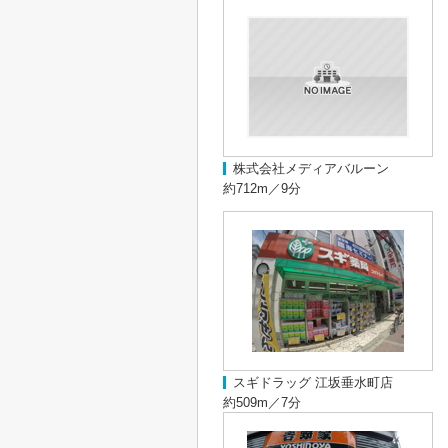
株式会社メディアバルーン
約712m／9分
スギドラッグ 江坂垂水町店
約509m／7分