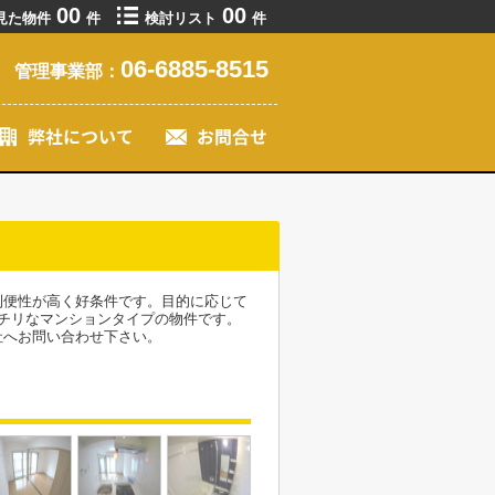
00
00
見た物件
件
検討リスト
件
06-6885-8515
管理事業部：
利便性が高く好条件です。目的に応じて
チリなマンションタイプの物件です。
社へお問い合わせ下さい。