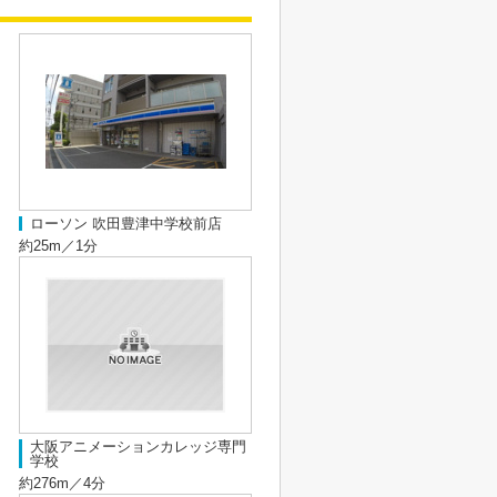
ローソン 吹田豊津中学校前店
約25m／1分
大阪アニメーションカレッジ専門
学校
約276m／4分