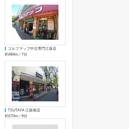
ゴルフマップ中古専門江坂店
約484m／7分
TSUTAYA 江坂南店
約570m／8分