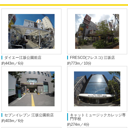
ダイエー江坂公園前店
FRESCO(フレスコ) 江坂店
約443m／6分
約773m／10分
セブンイレブン 江坂公園前店
キャットミュージックカレッジ専
門学校
約403m／6分
約274m／4分