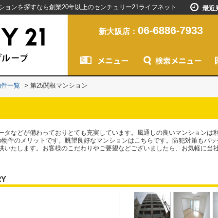
第25関根マンション／新大阪駅で賃貸マンションを探すなら創業20年以上のセンチュリー21ライフネット・ライブグループ
最近
06-6886-7933
新大阪店：
物件一覧
>
第25関根マンション
ータなどが備わっておりとても充実しています。風通しの良いマンションは
の物件のメリットです。眺望良好なマンションはこちらです。防犯対策もバッ
供いたします。お客様のこだわりやご要望などございましたら、お気軽に当
RY