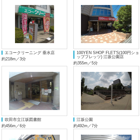
エコークリーニング 垂水店
100YEN SHOP FLET'S(100円ショ
ップフレッツ) 江坂公園店
約218m／3分
約355m／5分
吹田市立江坂図書館
江坂公園
約456m／6分
約492m／7分