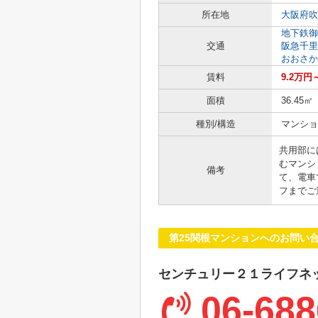
所在地
大阪府吹
地下鉄御
交通
阪急千里
おおさか
賃料
9.2万円
面積
36.45㎡
種別/構造
マンショ
共用部に
むマンシ
備考
て、電車
フまでご
第25関根マンションへのお問い
センチュリー２１ライフネ
06-688