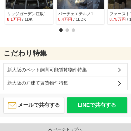
リッジガーデン江坂1
パーチェエテルノ1
8.1
万
円
/ 1DK
8.4
万
円
/ 1LDK
8.75
万
円
/
こだわり特集
新大阪のペット飼育可能賃貸物件特集
新大阪の戸建て賃貸物件特集
メールで共有する
LINEで共有する
ページトップへ