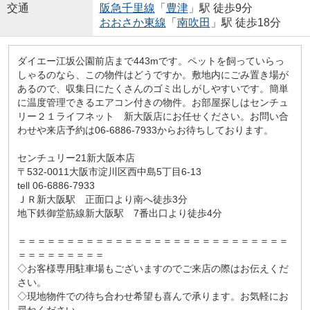
交通
阪急千里線
「
豊津
」駅 徒歩9分
おおさか東線
「
南吹田
」駅 徒歩18分
ダイエー江坂公園前店まで443mです。ペットを飼っていらっ
しゃるのなら、この物件はどうですか。敷地内にごみ置き場が
あるので、収集日にたくさんのゴミ出しがしやすいです。簡単
に温度管理できるエアコン付きの物件。お部屋探しはセンチュ
リー２１ライフネット 新大阪店にお任せください。お問い合
わせや来店予約は06-6886-7933からお待ちしております。
センチュリー21新大阪本店
〒532-0011大阪市淀川区西中島5丁目6-13
tell 06-6886-7933
ＪＲ新大阪駅 正面口より南へ徒歩3分
地下鉄御堂筋線新大阪駅 7番出口より徒歩4分
＝＝＝＝＝＝＝＝＝＝＝＝＝＝＝＝＝＝＝＝＝＝＝＝＝＝＝＝
＝＝＝＝＝＝＝＝＝
◇お客様専用駐車場もございますのでご来店の際はお伝えくだ
さい。
◇現地物件での待ち合わせ希望も喜んで承ります。お気軽にお