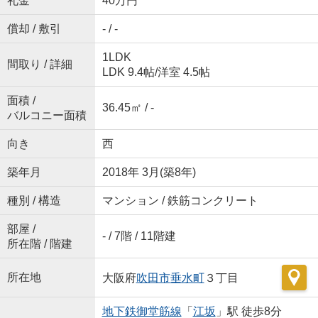
礼金
40万円
償却 / 敷引
- / -
1LDK
間取り / 詳細
LDK 9.4帖
/
洋室 4.5帖
面積 /
36.45㎡ / -
バルコニー面積
向き
西
築年月
2018年 3月(築8年)
種別 / 構造
マンション / 鉄筋コンクリート
部屋 /
- / 7階 / 11階建
所在階 / 階建
所在地
大阪府
吹田市
垂水町
３丁目
地下鉄御堂筋線
「
江坂
」駅 徒歩8分