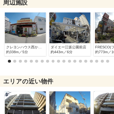
周辺施設
クレヨンハウス西からの旬菜便
ダイエー江坂公園前店
約338m／5分
約443m／6分
約773m／1
エリアの近い物件