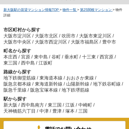
新大阪駅の賃貸マンション情報TOP
>
物件一覧
>
第25関根マンション
>
物件
詳細
市区町村から探す
大阪市淀川区
/
大阪市北区
/
吹田市
/
大阪市東淀川区
/
大阪市中央区
/
大阪市西淀川区
/
大阪市福島区
/
豊中市
町名から探す
本庄西
/
宮原
/
東中島
/
谷町
/
垂水町
/
十三東
/
西宮原
/
東三国
/
西中島
/
江坂町
路線から探す
地下鉄御堂筋線
/
東海道本線
/
おおさか東線
/
阪急京都本線
/
東海道新幹線
/
山陽新幹線
/
地下鉄谷町線
/
阪急千里線
/
阪急宝塚本線
/
地下鉄堺筋線
駅から探す
新大阪
/
西中島南方
/
東三国
/
江坂
/
中崎町
/
天神橋筋六丁目
/
中津
/
豊津
/
塚本
/
三国