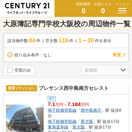
閲覧履歴
お気に入り
メニュー
0
0
大原簿記専門学校大阪校の周辺物件一覧
84
118
1～30
該当物件数
件
空き数
件
件を表示
変更
絞り込み条件：
なし
空室のみ
プレサンス西中島南方セレスト
賃貸 | マンション
敷0
7.1
7.184
万円～
万円
地下鉄御堂筋線
「
西中島南方
」駅 徒歩8
分
地下鉄御堂筋線
「
新大阪
」駅 徒歩17分
東海道本線
「
新大阪
」駅 徒歩17分