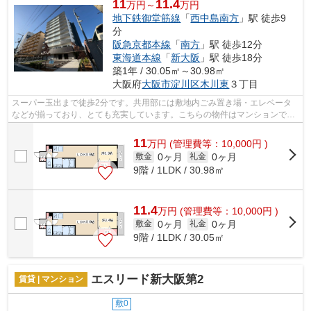
11
11.4
万円～
万円
地下鉄御堂筋線
「
西中島南方
」駅 徒歩9
分
阪急京都本線
「
南方
」駅 徒歩12分
東海道本線
「
新大阪
」駅 徒歩18分
築1年 / 30.05㎡～30.98㎡
大阪府
大阪市淀川区
木川東
３丁目
スーパー玉出まで徒歩2分です。共用部には敷地内ごみ置き場・エレベータ
などが揃っており、とても充実しています。こちらの物件はマンションで
す。空気の入れ替えができる風通しの良い...
11
万
円
(管理費等：10,000円 )
0ヶ月
0ヶ月
敷金
礼金
9階 / 1LDK / 30.98㎡
11.4
万
円
(管理費等：10,000円 )
0ヶ月
0ヶ月
敷金
礼金
9階 / 1LDK / 30.05㎡
エスリード新大阪第2
賃貸 | マンション
敷0