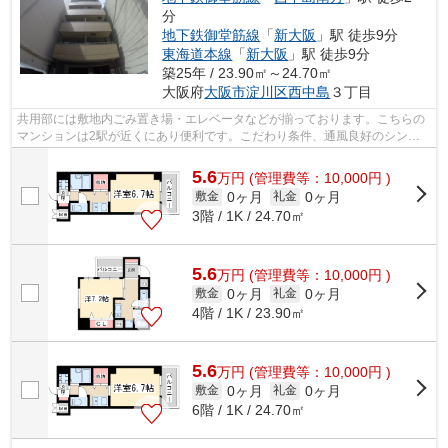
分
地下鉄御堂筋線
「
新大阪
」駅 徒歩9分
東海道本線
「
新大阪
」駅 徒歩9分
築25年 / 23.90㎡～24.70㎡
大阪府
大阪市淀川区
西中島
３丁目
共用部には敷地内ごみ置き場・エレベータなどが揃っております。こちらの
マンションは2駅が近くにあり便利です。こだわり条件、通風良好のシンプ
ルな作りのマンションです。気分が落ち...
5.6
万
円
(管理費等：10,000円 )
0ヶ月
0ヶ月
敷金
礼金
3階 / 1K / 24.70㎡
5.6
万
円
(管理費等：10,000円 )
0ヶ月
0ヶ月
敷金
礼金
4階 / 1K / 23.90㎡
5.6
万
円
(管理費等：10,000円 )
0ヶ月
0ヶ月
敷金
礼金
6階 / 1K / 24.70㎡