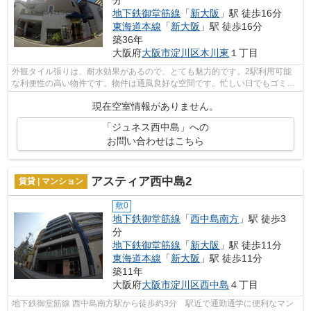
分
地下鉄御堂筋線
「
新大阪
」駅 徒歩16分
東海道本線
「
新大阪
」駅 徒歩16分
築36年
大阪府
大阪市淀川区
木川東
１丁目
外観タイル張りは、耐水効果があるので、とても魅力的です。2駅利用可能
な利便性の高い物件です。物件は通風良好な空間です。忙しい日でもゴミ出
しをサクッと終えられるように、敷地内...
現在空室情報がありません。
「ジュネス西中島」への
お問い合わせはこちら
アスティア西中島2
賃貸 | マンション
敷0
地下鉄御堂筋線
「
西中島南方
」駅 徒歩3
分
地下鉄御堂筋線
「
新大阪
」駅 徒歩11分
東海道本線
「
新大阪
」駅 徒歩11分
築11年
大阪府
大阪市淀川区
西中島
４丁目
地下鉄御堂筋線 西中島南方駅から徒歩約3分 駅近で通勤通学に便利なマン