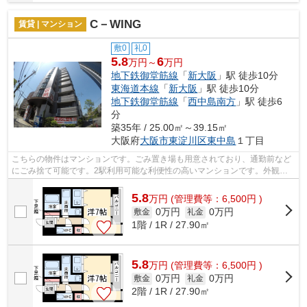
C－WING
賃貸 | マンション
敷0
礼0
5.8
6
万円～
万円
地下鉄御堂筋線
「
新大阪
」駅 徒歩10分
東海道本線
「
新大阪
」駅 徒歩10分
地下鉄御堂筋線
「
西中島南方
」駅 徒歩6
分
築35年 / 25.00㎡～39.15㎡
大阪府
大阪市東淀川区
東中島
１丁目
こちらの物件はマンションです。ごみ置き場も用意されており、通勤前など
にごみ捨て可能です。2駅利用可能な利便性の高いマンションです。外観タ
イル張りなので、強度や耐久性に優れま...
5.8
万
円
(管理費等：6,500円 )
0万円
0万円
敷金
礼金
1階 / 1R / 27.90㎡
5.8
万
円
(管理費等：6,500円 )
0万円
0万円
敷金
礼金
2階 / 1R / 27.90㎡