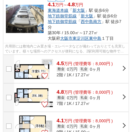
4.1
4.8
万円～
万円
東海道本線
「
新大阪
」駅 徒歩6分
地下鉄御堂筋線
「
新大阪
」駅 徒歩6分
地下鉄御堂筋線
「
西中島南方
」駅 徒歩7
分
築30年 / 15.00㎡～17.27㎡
大阪府
大阪市東淀川区
東中島
１丁目
共用部には敷地内ごみ置き場・エレベータなどが備わっておりとても充実し
ています。様々な場所へのアクセスが便利になる、2駅利用可能な物件で
す。通風良好で常に新鮮な空気を送り込む...
4.5
万
円
(管理費等：8,000円 )
0万円
0ヶ月
敷金
礼金
2階 / 1K / 17.27㎡
4.8
万
円
(管理費等：8,000円 )
0万円
0ヶ月
敷金
礼金
7階 / 1K / 17.27㎡
4.1
万
円
(管理費等：8,000円 )
0万円
0ヶ月
敷金
礼金
9階 / 1K / 15.00㎡