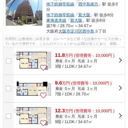
地下鉄御堂筋線
「
西中島南方
」駅 徒歩3
分
地下鉄御堂筋線
「
新大阪
」駅 徒歩8分
東海道本線
「
新大阪
」駅 徒歩8分
築7年 / 28.70㎡～34.67㎡
大阪府
大阪市淀川区
西中島
３丁目
共用部には敷地内ごみ置き場・エレベータなど様々な設備やサービスが揃っ
ているので便利です。こちらのマンションからは2駅が近くにあり、移動範
囲も広がります。通風システムが整った...
11.8
万
円
(管理費等：10,000円 )
0ヶ月
1ヶ月
敷金
礼金
3階 / 1LDK / 34.67㎡
9.6
万
円
(管理費等：10,000円 )
0ヶ月
1ヶ月
敷金
礼金
7階 / 1DK / 28.70㎡
12.3
万
円
(管理費等：10,000円 )
0ヶ月
1ヶ月
敷金
礼金
9階 / 1LDK / 34.67㎡