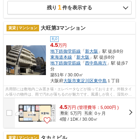
1
残り
件を表示する
大旺第3マンション
賃貸 | マンション
礼0
4.5
万円
地下鉄御堂筋線
「
新大阪
」駅 徒歩8分
東海道本線
「
新大阪
」駅 徒歩8分
地下鉄御堂筋線
「
西中島南方
」駅 徒歩7
分
築51年 / 30.00㎡
大阪府
大阪市東淀川区
東中島
１丁目
共用部には敷地内ごみ置き場・エレベータなどが揃っております。外観タイ
ル張りの物件は、雨で汚れが落ちるのが魅力です。風通しが良く、湿気やカ
ビの心配が少ない物件です。目的に応...
4.5
万
円
(管理費等：5,000円 )
5万円
0ヶ月
敷金
礼金
4階 / 1DK / 30.00㎡
タカミビル
賃貸 | マンション