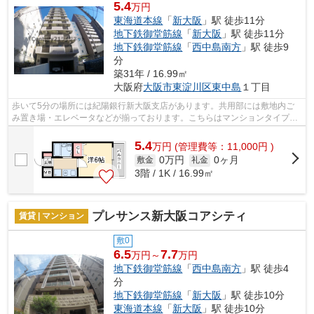
5.4
万円
東海道本線
「
新大阪
」駅 徒歩11分
地下鉄御堂筋線
「
新大阪
」駅 徒歩11分
地下鉄御堂筋線
「
西中島南方
」駅 徒歩9
分
築31年 / 16.99㎡
大阪府
大阪市東淀川区
東中島
１丁目
歩いて5分の場所には紀陽銀行新大阪支店があります。共用部には敷地内ご
み置き場・エレベータなどが揃っております。こちらはマンションタイプに
なります。2駅利用可能な利便性の高い...
5.4
万
円
(管理費等：11,000円 )
0万円
0ヶ月
敷金
礼金
3階 / 1K / 16.99㎡
プレサンス新大阪コアシティ
賃貸 | マンション
敷0
6.5
7.7
万円～
万円
地下鉄御堂筋線
「
西中島南方
」駅 徒歩4
分
地下鉄御堂筋線
「
新大阪
」駅 徒歩10分
東海道本線
「
新大阪
」駅 徒歩10分