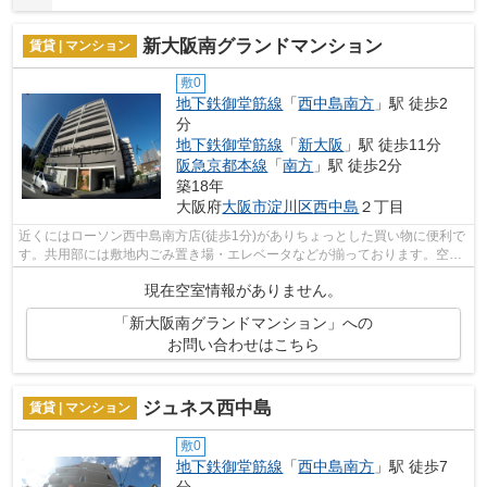
新大阪南グランドマンション
賃貸 | マンション
敷0
地下鉄御堂筋線
「
西中島南方
」駅 徒歩2
分
地下鉄御堂筋線
「
新大阪
」駅 徒歩11分
阪急京都本線
「
南方
」駅 徒歩2分
築18年
大阪府
大阪市淀川区
西中島
２丁目
近くにはローソン西中島南方店(徒歩1分)がありちょっとした買い物に便利で
す。共用部には敷地内ごみ置き場・エレベータなどが揃っております。空気
の入れ替えができる風通しの良い物件...
現在空室情報がありません。
「新大阪南グランドマンション」への
お問い合わせはこちら
ジュネス西中島
賃貸 | マンション
敷0
地下鉄御堂筋線
「
西中島南方
」駅 徒歩7