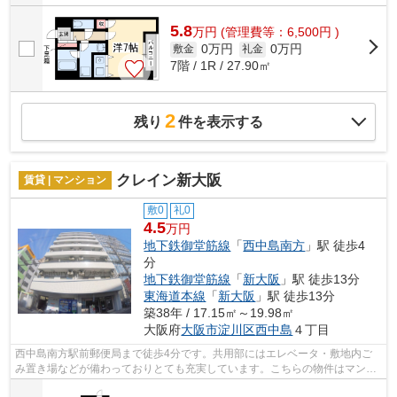
5.8
万
円
(管理費等：6,500円 )
0万円
0万円
敷金
礼金
7階 / 1R / 27.90㎡
2
残り
件を表示する
クレイン新大阪
賃貸 | マンション
敷0
礼0
4.5
万円
地下鉄御堂筋線
「
西中島南方
」駅 徒歩4
分
地下鉄御堂筋線
「
新大阪
」駅 徒歩13分
東海道本線
「
新大阪
」駅 徒歩13分
築38年 / 17.15㎡～19.98㎡
大阪府
大阪市淀川区
西中島
４丁目
西中島南方駅前郵便局まで徒歩4分です。共用部にはエレベータ・敷地内ご
み置き場などが備わっておりとても充実しています。こちらの物件はマンシ
ョンです。2駅利用可能なので、用途や...