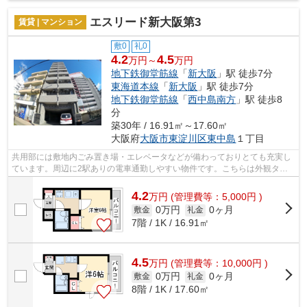
エスリード新大阪第3
賃貸 | マンション
敷0
礼0
4.2
4.5
万円～
万円
地下鉄御堂筋線
「
新大阪
」駅 徒歩7分
東海道本線
「
新大阪
」駅 徒歩7分
地下鉄御堂筋線
「
西中島南方
」駅 徒歩8
分
築30年 / 16.91㎡～17.60㎡
大阪府
大阪市東淀川区
東中島
１丁目
共用部には敷地内ごみ置き場・エレベータなどが備わっておりとても充実し
ています。周辺に2駅ありの電車通勤しやすい物件です。こちらは外観タイ
ル張りの物件です。こちらの物件はマン...
4.2
万
円
(管理費等：5,000円 )
0万円
0ヶ月
敷金
礼金
7階 / 1K / 16.91㎡
4.5
万
円
(管理費等：10,000円 )
0万円
0ヶ月
敷金
礼金
8階 / 1K / 17.60㎡