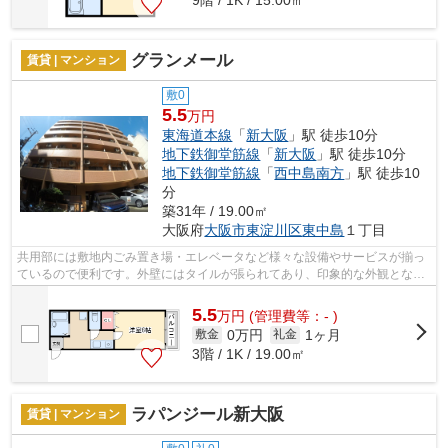
グランメール
賃貸 | マンション
敷0
5.5
万円
東海道本線
「
新大阪
」駅 徒歩10分
地下鉄御堂筋線
「
新大阪
」駅 徒歩10分
地下鉄御堂筋線
「
西中島南方
」駅 徒歩10
分
築31年 / 19.00㎡
大阪府
大阪市東淀川区
東中島
１丁目
共用部には敷地内ごみ置き場・エレベータなど様々な設備やサービスが揃っ
ているので便利です。外壁にはタイルが張られてあり、印象的な外観となっ
ています。2駅利用可能な物件なので、...
5.5
万
円
(管理費等：- )
0万円
1ヶ月
敷金
礼金
3階 / 1K / 19.00㎡
ラパンジール新大阪
賃貸 | マンション