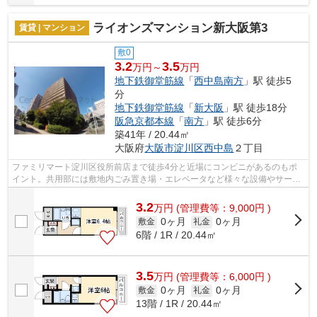
ライオンズマンション新大阪第3
賃貸 | マンション
敷0
3.2
3.5
万円～
万円
地下鉄御堂筋線
「
西中島南方
」駅 徒歩5
分
地下鉄御堂筋線
「
新大阪
」駅 徒歩18分
阪急京都本線
「
南方
」駅 徒歩6分
築41年 / 20.44㎡
大阪府
大阪市淀川区
西中島
２丁目
ファミリマート淀川区役所前店まで徒歩4分と近場にコンビニがあるのもポ
イント。共用部には敷地内ごみ置き場・エレベータなど様々な設備やサービ
スが揃っているので便利です。よくお出...
3.2
万
円
(管理費等：9,000円 )
0ヶ月
0ヶ月
敷金
礼金
6階 / 1R / 20.44㎡
3.5
万
円
(管理費等：6,000円 )
0ヶ月
0ヶ月
敷金
礼金
13階 / 1R / 20.44㎡