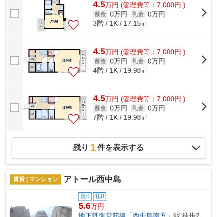
4.5
万
円
(管理費等：7,000円 )
0万円
0万円
敷金
礼金
3階 / 1K / 17.15㎡
4.5
万
円
(管理費等：7,000円 )
0万円
0万円
敷金
礼金
4階 / 1K / 19.98㎡
4.5
万
円
(管理費等：7,000円 )
0万円
0万円
敷金
礼金
7階 / 1K / 19.98㎡
1
残り
件を表示する
アトール西中島
賃貸 | マンション
敷0
礼0
5.6
万円
地下鉄御堂筋線
「
西中島南方
」駅 徒歩2