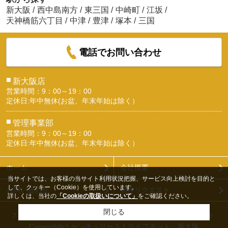
新大阪
/
西中島南方
/
東三国
/
中崎町
/
江坂
/
天神橋筋六丁目
/
中津
/
豊津
/
塚本
/
三国
電話でお問い合わせ
■
新大阪店
営業時間：9：00～19：00
定休日:年中無休(お盆、年末年始は除く）
■
管理事業部
営業時間：9：00～19：00
定休日:年中無休(お盆、年末年始は除く）
ホーム
会社概要
当サイトでは、お客様の当サイト利用状況把握、サービス向上検討を目的と
して、クッキー（Cookie）を使用しています。
お問い合わせ
物件リクエスト
詳しくは、当社の
「Cookieの取扱いについて」
をご確認ください。
閉じる
プライバシーポリシー
利用規約
アクセスマップ
PCサイト
Copyright(c) センチュリー２１ライフネット 新大阪