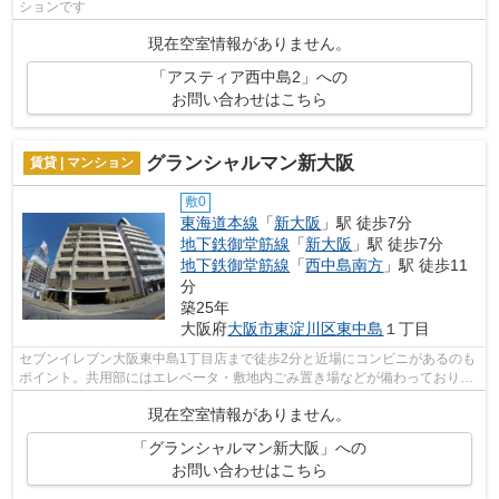
ションです
現在空室情報がありません。
「アスティア西中島2」への
お問い合わせはこちら
グランシャルマン新大阪
賃貸 | マンション
敷0
東海道本線
「
新大阪
」駅 徒歩7分
地下鉄御堂筋線
「
新大阪
」駅 徒歩7分
地下鉄御堂筋線
「
西中島南方
」駅 徒歩11
分
築25年
大阪府
大阪市東淀川区
東中島
１丁目
セブンイレブン大阪東中島1丁目店まで徒歩2分と近場にコンビニがあるのも
ポイント。共用部にはエレベータ・敷地内ごみ置き場などが備わっておりと
ても充実しています。アレルギー予防...
現在空室情報がありません。
「グランシャルマン新大阪」への
お問い合わせはこちら