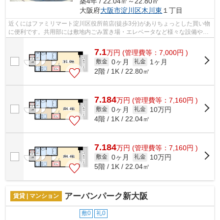
築4年 / 22.04㎡～22.80㎡
大阪府
大阪市淀川区
木川東
１丁目
近くにはファミリマート淀川区役所前店(徒歩3分)がありちょっとした買い物
に便利です。共用部には敷地内ごみ置き場・エレベータなど様々な設備やサ
ービスが揃っているので便利です。こ...
7.1
万
円
(管理費等：7,000円 )
0ヶ月
1ヶ月
敷金
礼金
2階 / 1K / 22.80㎡
7.184
万
円
(管理費等：7,160円 )
0ヶ月
10万円
敷金
礼金
4階 / 1K / 22.04㎡
7.184
万
円
(管理費等：7,160円 )
0ヶ月
10万円
敷金
礼金
5階 / 1K / 22.04㎡
アーバンパーク新大阪
賃貸 | マンション
敷0
礼0