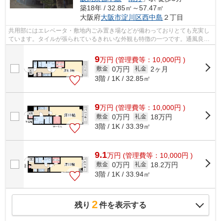
築18年 / 32.85㎡～57.47㎡
大阪府
大阪市淀川区
西中島
２丁目
共用部にはエレベータ・敷地内ごみ置き場などが備わっておりとても充実し
ています。タイルが張られているきれいな外観も特徴の一つです。通風良好
なマンションです。付近にある2つの駅...
9
万
円
(管理費等：10,000円 )
0万円
2ヶ月
敷金
礼金
3階 / 1K / 32.85㎡
9
万
円
(管理費等：10,000円 )
0万円
18万円
敷金
礼金
3階 / 1K / 33.39㎡
9.1
万
円
(管理費等：10,000円 )
0万円
18.2万円
敷金
礼金
3階 / 1K / 33.94㎡
2
残り
件を表示する