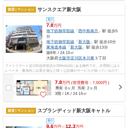
サンスクエア新大阪
賃貸 | マンション
敷0
7.8
万円
地下鉄御堂筋線
「
西中島南方
」駅 徒歩5
分
地下鉄御堂筋線
「
新大阪
」駅 徒歩10分
東海道本線
「
新大阪
」駅 徒歩13分
築8年 / 24.15㎡
大阪府
大阪市淀川区
木川東
３丁目
ファミリマート淀川区役所前店が399m以内にある物件です。共用部にはエ
レベータ・敷地内ごみ置き場など様々な設備やサービスが揃っているので便
利です。様々な場所へのアクセスが便利...
7.8
万
円
(管理費等：7,000円 )
0ヶ月
2ヶ月
敷金
礼金
3階 / 1K / 24.15㎡
スプランディッド新大阪キャトル
賃貸 | マンション
敷0
9.6
12.3
万円～
万円