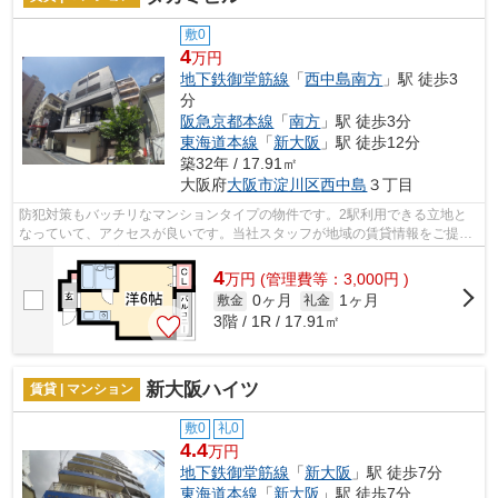
敷0
4
万円
地下鉄御堂筋線
「
西中島南方
」駅 徒歩3
分
阪急京都本線
「
南方
」駅 徒歩3分
東海道本線
「
新大阪
」駅 徒歩12分
築32年 / 17.91㎡
大阪府
大阪市淀川区
西中島
３丁目
防犯対策もバッチリなマンションタイプの物件です。2駅利用できる立地と
なっていて、アクセスが良いです。当社スタッフが地域の賃貸情報をご提供
いたします。お客様のこだわりやご要望...
4
万
円
(管理費等：3,000円 )
0ヶ月
1ヶ月
敷金
礼金
3階 / 1R / 17.91㎡
新大阪ハイツ
賃貸 | マンション
敷0
礼0
4.4
万円
地下鉄御堂筋線
「
新大阪
」駅 徒歩7分
東海道本線
「
新大阪
」駅 徒歩7分