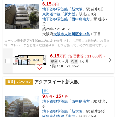
6.15
万円
地下鉄御堂筋線
「
新大阪
」駅 徒歩8分
東海道本線
「
新大阪
」駅 徒歩8分
地下鉄御堂筋線
「
西中島南方
」駅 徒歩7
分
築29年 / 21.45㎡
大阪府
大阪市東淀川区
東中島
１丁目
ローソン東中島店が140m以内にある物件です。共用部には敷地内ごみ置き
場・エレベータなど様々な設備やサービスが揃っているので便利です。シン
プルながらも風の通り道がしっかり造ら...
6.15
万
円
(管理費等：11,000円 )
0ヶ月
1ヶ月
敷金
礼金
5階 / 1K / 21.45㎡
アクアスイート新大阪
賃貸 | マンション
敷0
9
15
万円～
万円
地下鉄御堂筋線
「
西中島南方
」駅 徒歩5
分
地下鉄御堂筋線
「
新大阪
」駅 徒歩14分
阪急京都本線
「
南方
」駅 徒歩5分