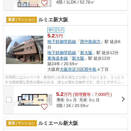
4階 / 1LDK / 52.76㎡
ルミエ新大阪
賃貸 | マンション
敷0
礼0
5.2
万円
地下鉄御堂筋線
「
西中島南方
」駅 徒歩6
分
地下鉄御堂筋線
「
新大阪
」駅 徒歩12分
東海道本線
「
新大阪
」駅 徒歩12分
築24年 / 20.59㎡
大阪府
大阪市淀川区
西中島
４丁目
共用部にはエレベータ・敷地内ごみ置き場などが揃っております。うっとり
する程綺麗な景色を眺められる、誰もが憧れる物件です。造りとデザインに
関して、自信をもって情報を提供でき...
5.2
万
円
(管理費等：7,000円 )
0ヶ月
0ヶ月
敷金
礼金
3階 / 1K / 20.59㎡
ルミエール新大阪
賃貸 | マンション