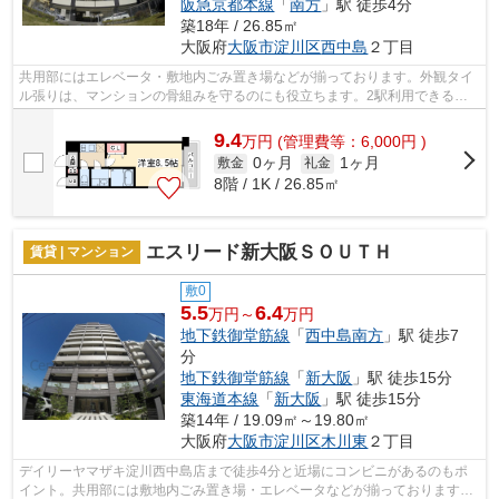
阪急京都本線
「
南方
」駅 徒歩4分
築18年 / 26.85㎡
大阪府
大阪市淀川区
西中島
２丁目
共用部にはエレベータ・敷地内ごみ置き場などが揃っております。外観タイ
ル張りは、マンションの骨組みを守るのにも役立ちます。2駅利用できる場
所にあるので利便性が高いです。眺望良...
9.4
万
円
(管理費等：6,000円 )
0ヶ月
1ヶ月
敷金
礼金
8階 / 1K / 26.85㎡
エスリード新大阪ＳＯＵＴＨ
賃貸 | マンション
敷0
5.5
6.4
万円～
万円
地下鉄御堂筋線
「
西中島南方
」駅 徒歩7
分
地下鉄御堂筋線
「
新大阪
」駅 徒歩15分
東海道本線
「
新大阪
」駅 徒歩15分
築14年 / 19.09㎡～19.80㎡
大阪府
大阪市淀川区
木川東
２丁目
デイリーヤマザキ淀川西中島店まで徒歩4分と近場にコンビニがあるのもポ
イント。共用部には敷地内ごみ置き場・エレベータなどが揃っております。