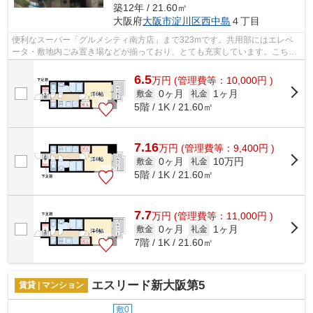
築12年 / 21.60㎡
大阪府
大阪市淀川区
西中島
４丁目
便利なスーパー「グルメシティ南方店」まで323mです。共用部にはエレベ
ータ・敷地内ごみ置き場などが揃っており、とても充実しています。こちら
はマンションタイプになります。通風シ...
6.5
万
円
(管理費等：10,000円 )
0ヶ月
1ヶ月
敷金
礼金
5階 / 1K / 21.60㎡
7.16
万
円
(管理費等：9,400円 )
0ヶ月
10万円
敷金
礼金
5階 / 1K / 21.60㎡
7.7
万
円
(管理費等：11,000円 )
0ヶ月
1ヶ月
敷金
礼金
7階 / 1K / 21.60㎡
エスリード新大阪第5
賃貸 | マンション
敷0