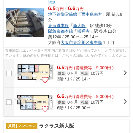
敷0
6.5
6.6
万円～
万円
地下鉄御堂筋線
「
西中島南方
」駅 徒歩8
分
東海道本線
「
新大阪
」駅 徒歩10分
阪急京都本線
「
崇禅寺
」駅 徒歩13分
築12年 / 25.00㎡～25.14㎡
大阪府
大阪市東淀川区
東中島
１丁目
共用部にはエレベータ・敷地内ごみ置き場などが揃っており、とても充実し
ています。眺めの良い物件探しは、こちらの場所はいかがですか。よくお出
かけをする方にも便利な、2駅利用可能...
6.5
万
円
(管理費等：9,000円 )
0ヶ月
10万円
敷金
礼金
3階 / 1K / 25.14㎡
6.6
万
円
(管理費等：9,000円 )
0ヶ月
10万円
敷金
礼金
6階 / 1K / 25.00㎡
ラクラス新大阪
賃貸 | マンション