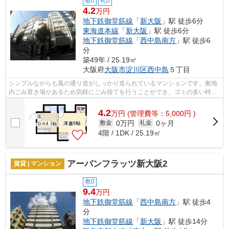
敷0
礼0
4.2
万円
地下鉄御堂筋線
「
新大阪
」駅 徒歩6分
東海道本線
「
新大阪
」駅 徒歩6分
地下鉄御堂筋線
「
西中島南方
」駅 徒歩6
分
築49年 / 25.19㎡
大阪府
大阪市淀川区
西中島
５丁目
シンプルながらも風の通り道がしっかり造られているマンションです。敷地
内ごみ置き場があるため気軽にごみ捨てを行うことができ、ゴミの多い時も
安心です。造りとデザインに関して、...
4.2
万
円
(管理費等：5,000円 )
0万円
0ヶ月
敷金
礼金
4階 / 1DK / 25.19㎡
アーバンフラッツ新大阪2
賃貸 | マンション
敷0
9.4
万円
地下鉄御堂筋線
「
西中島南方
」駅 徒歩4
分
地下鉄御堂筋線
「
新大阪
」駅 徒歩14分