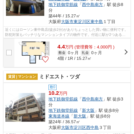
地下鉄御堂筋線
「
西中島南方
」駅 徒歩8
分
築44年 / 15.27㎡
大阪府
大阪市東淀川区
東中島
１丁目
近くにはローソン東中島店(徒歩2分)がありちょっとした買い物に便利です。
防犯対策もバッチリなマンションタイプの物件です。付近に駅が2つあるの
で、用途や行き先によって経路を選べ...
4.4
万
円
(管理費等：4,000円 )
0ヶ月
0ヶ月
敷金
礼金
4階 / 1R / 15.27㎡
ミドエスト・ツダ
賃貸 | マンション
敷0
10.2
万円
地下鉄御堂筋線
「
西中島南方
」駅 徒歩3
分
地下鉄御堂筋線
「
新大阪
」駅 徒歩8分
東海道本線
「
新大阪
」駅 徒歩8分
築24年 / 36.57㎡
大阪府
大阪市淀川区
西中島
３丁目