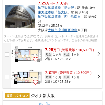
7.25
7.3
万円～
万円
地下鉄御堂筋線
「
新大阪
」駅 徒歩10分
東海道本線
「
新大阪
」駅 徒歩10分
地下鉄御堂筋線
「
西中島南方
」駅 徒歩7
分
築12年 / 25.28㎡
大阪府
大阪市淀川区
西中島
６丁目
スーパー玉出まで徒歩3分です。共用部にはエレベータ・敷地内ごみ置き場
などが揃っております。通風良好なマンションです。こちらの物件は眺望良
好です。こちらの物件はマンションです...
7.25
万
円
(管理費等：10,500円 )
1ヶ月
1ヶ月
敷金
礼金
2階 / 1K / 25.28㎡
7.3
万
円
(管理費等：10,500円 )
1ヶ月
1ヶ月
敷金
礼金
2階 / 1K / 25.28㎡
ジオナ新大阪
賃貸 | マンション
敷0
礼0