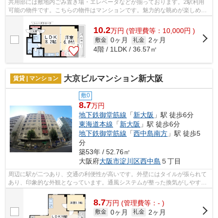
共用部には敷地内ごみ置き場・エレベータなどが揃っております。2駅利用
可能の物件です。こちらの物件はマンションです。魅力的な眺めが楽しめる
エリアの物件です。風通しが良く、熱が...
10.2
万
円
(管理費等：10,000円 )
0ヶ月
2ヶ月
敷金
礼金
4階 / 1LDK / 36.57㎡
大京ビルマンション新大阪
賃貸 | マンション
敷0
8.7
万円
地下鉄御堂筋線
「
新大阪
」駅 徒歩6分
東海道本線
「
新大阪
」駅 徒歩6分
地下鉄御堂筋線
「
西中島南方
」駅 徒歩5
分
築53年 / 52.76㎡
大阪府
大阪市淀川区
西中島
５丁目
周辺に駅が二つあり、交通の利便性が高いです。外壁にはタイルが張られて
あり、印象的な外観となっています。通風システムが整った換気がしやすい
マンションです。造りとデザインに関...
8.7
万
円
(管理費等：- )
0ヶ月
2ヶ月
敷金
礼金