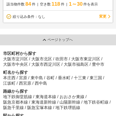
84
118
1～30
該当物件数
件
空き数
件
件を表示
変更
絞り込み条件：
なし
ページトップへ
市区町村から探す
大阪市淀川区
/
大阪市北区
/
吹田市
/
大阪市東淀川区
/
大阪市中央区
/
大阪市西淀川区
/
大阪市福島区
/
豊中市
町名から探す
本庄西
/
宮原
/
東中島
/
谷町
/
垂水町
/
十三東
/
東三国
/
江坂町
/
西宮原
/
西中島
路線から探す
地下鉄御堂筋線
/
東海道本線
/
おおさか東線
/
阪急京都本線
/
東海道新幹線
/
山陽新幹線
/
地下鉄谷町線
/
阪急千里線
/
阪急宝塚本線
/
地下鉄堺筋線
駅から探す