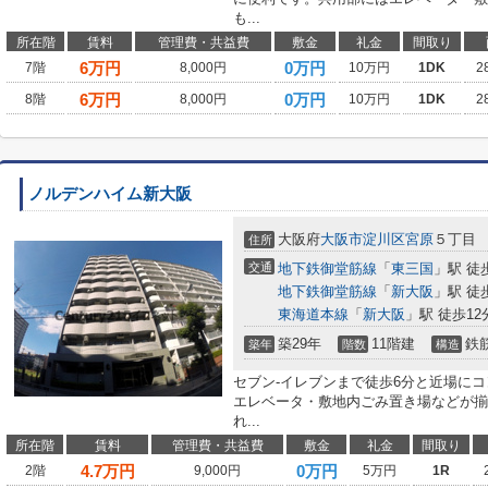
も...
所在階
賃料
管理費・共益費
敷金
礼金
間取り
6
万円
0万円
7階
8,000円
10万円
1DK
2
6
万円
0万円
8階
8,000円
10万円
1DK
2
ノルデンハイム新大阪
大阪府
大阪市淀川区
宮原
５丁目
住所
交通
地下鉄御堂筋線
「
東三国
」駅 徒
地下鉄御堂筋線
「
新大阪
」駅 徒
東海道本線
「
新大阪
」駅 徒歩12
築29年
11階建
鉄
築年
階数
構造
セブン-イレブンまで徒歩6分と近場に
エレベータ・敷地内ごみ置き場などが揃
れ...
所在階
賃料
管理費・共益費
敷金
礼金
間取り
4.7
万円
0万円
2階
9,000円
5万円
1R