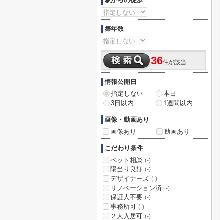
駅からの徒歩
築年数
36
件が該当
情報公開日
指定しない
本日
3日以内
1週間以内
画像・動画あり
画像あり
動画あり
こだわり条件
ペット相談
(-)
陽当り良好
(-)
デザイナーズ
(-)
リノベーション済
(-)
保証人不要
(-)
事務所可
(-)
２人入居可
(-)