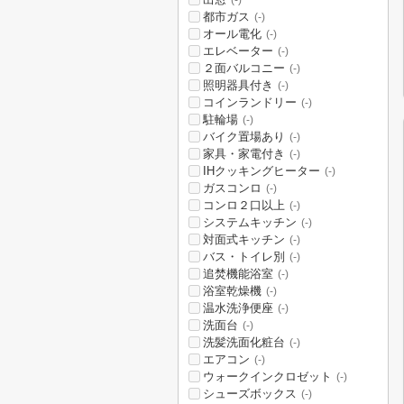
(-)
都市ガス
(-)
オール電化
(-)
エレベーター
(-)
２面バルコニー
(-)
照明器具付き
(-)
コインランドリー
(-)
駐輪場
(-)
バイク置場あり
(-)
家具・家電付き
(-)
IHクッキングヒーター
(-)
ガスコンロ
(-)
コンロ２口以上
(-)
システムキッチン
(-)
対面式キッチン
(-)
バス・トイレ別
(-)
追焚機能浴室
(-)
浴室乾燥機
(-)
温水洗浄便座
(-)
洗面台
(-)
洗髪洗面化粧台
(-)
エアコン
(-)
ウォークインクロゼット
(-)
シューズボックス
(-)