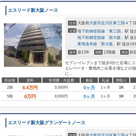
エスリード新大阪ノース
大阪府
大阪市淀川区
東三国
４丁
住所
交通
地下鉄御堂筋線
「
東三国
」駅 徒
地下鉄御堂筋線
「
新大阪
」駅 徒
東海道本線
「
新大阪
」駅 徒歩14
築13年
12階建
鉄
築年
階数
構造
セブン-イレブンまで徒歩3分と近場に
エレベータ・敷地内ごみ置き場などが揃
に...
所在階
賃料
管理費・共益費
敷金
礼金
間取り
6.4
万円
0ヶ月
2階
5,000円
1ヶ月
1K
2
6
万円
0ヶ月
5階
8,000円
1ヶ月
1K
2
エスリード新大阪グランゲートノース
大阪府
大阪市淀川区
東三国
４丁
住所