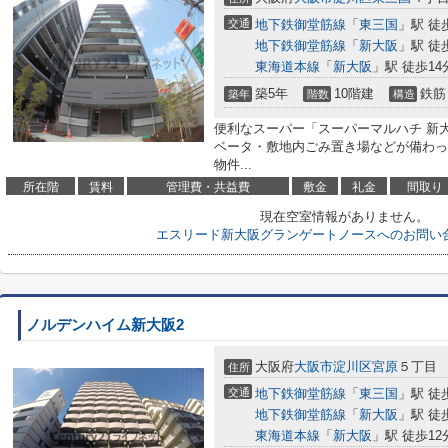
交通
地下鉄御堂筋線
「
東三国
」駅 徒
地下鉄御堂筋線
「
新大阪
」駅 徒
東海道本線
「
新大阪
」駅 徒歩14
築5年
10階建
鉄筋
築年
階数
構造
便利なスーパー「スーパーマルハチ 新大
ベータ・敷地内ごみ置き場などが備わっ
物件...
所在階
賃料
管理費・共益費
敷金
礼金
間取り
現在空室情報がありません。
エスリード新大阪グランゲートノースへのお問い
ノルデンハイム新大阪2
大阪府
大阪市淀川区
宮原
５丁目
住所
交通
地下鉄御堂筋線
「
東三国
」駅 徒
地下鉄御堂筋線
「
新大阪
」駅 徒
東海道本線
「
新大阪
」駅 徒歩12