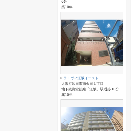
6分
築10年
ラ・ヴィ江坂イースト
大阪府吹田市南金田１丁目
地下鉄御堂筋線「江坂」駅 徒歩10分
築10年