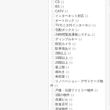
CS
(-)
BS
(-)
CATV
(-)
インターネット対応
(-)
オートロック
(-)
TVモニタ付インターホン
(-)
宅配ボックス
(-)
24時間緊急通報システム
(-)
ディンプルキー
(-)
防犯カメラ
(-)
駐車場あり
(-)
2階以上
(-)
10階以上
(-)
20階以上
(-)
最上階
(-)
南向き
(-)
角部屋
(-)
リノベーション・デザイナーズ物
件
(-)
戸建・分譲ファミリー物件
(-)
1階の物件
(-)
高層ビル
(-)
飲食店可
(-)
居抜物件
(-)