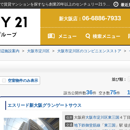
セブン-イレブン周辺の物件一覧｜新大阪駅で賃貸マンションを探すなら創業20年以上のセンチュリー21ライフネット・ライブグループ
最近
06-6886-7933
新大阪店：
周辺施設案内
>
大阪市淀川区
>
大阪市淀川区のコンビニエンスストア
>
並び順：
空室物件のみ表示
36
75
1-
該当公開件数
件 空き数
件
エスリード新大阪グランゲートサウス
大阪府
大阪市淀川区
東三国
４丁
住所
交通
地下鉄御堂筋線
「
東三国
」駅 徒