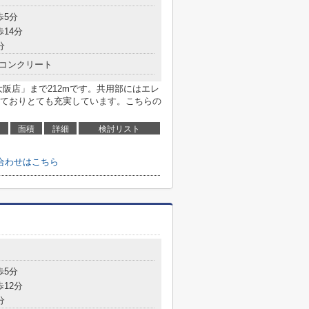
歩5分
歩14分
分
コンクリート
阪店」まで212mです。共用部にはエレ
ておりとても充実しています。こちらの
面積
詳細
検討リスト
合わせはこちら
歩5分
歩12分
分