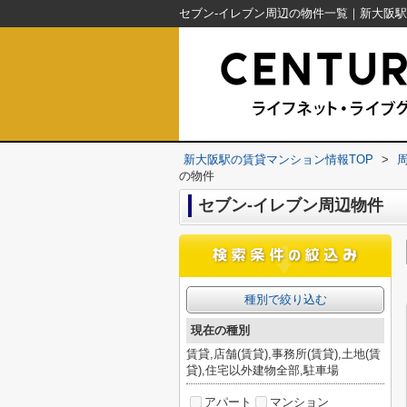
新大阪駅の賃貸マンション情報TOP
>
の物件
セブン-イレブン周辺物件
種別で絞り込む
現在の種別
賃貸,店舗(賃貸),事務所(賃貸),土地(賃
貸),住宅以外建物全部,駐車場
アパート
マンション