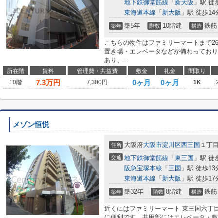
地下鉄御堂筋線
「
新大阪
」駅 徒
東海道本線
「
新大阪
」駅 徒歩14
築5年
10階建
鉄筋
築年
階数
構造
こちらの物件はファミリーマートまで2
置き場・エレベータなどが備わっており
あり、...
所在階
賃料
管理費・共益費
敷金
礼金
間取り
7.3
万円
0ヶ月
0ヶ月
10階
7,300円
1K
メゾン恒悦
大阪府
大阪市淀川区
西三国
１丁
住所
交通
地下鉄御堂筋線
「
東三国
」駅 徒
阪急宝塚本線
「
三国
」駅 徒歩13
東海道本線
「
新大阪
」駅 徒歩17
築32年
8階建
鉄筋
築年
階数
構造
近くにはファミリーマート 東三国六丁目
に便利です。共用部にはエレベータ・敷