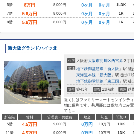
8
万円
0ヶ月
0ヶ月
5階
8,000円
1LDK
5.6
万円
0ヶ月
0ヶ月
7階
8,000円
1R
5.6
万円
0ヶ月
0ヶ月
8階
8,000円
1R
新大阪グランドハイツ北
大阪府
大阪市淀川区
西宮原
２丁
住所
交通
地下鉄御堂筋線
「
新大阪
」駅 徒
東海道本線
「
新大阪
」駅 徒歩11
地下鉄御堂筋線
「
東三国
」駅 徒
築43年
13階建
鉄
築年
階数
構造
近くにはファミリーマートセンイシティ
物に便利です。共用部には敷地内ごみ置
ても...
所在階
賃料
管理費・共益費
敷金
礼金
間取り
4.5
万円
0万円
5階
9,000円
10万円
1DK
4.5
万円
0万円
11階
9,000円
10万円
1DK