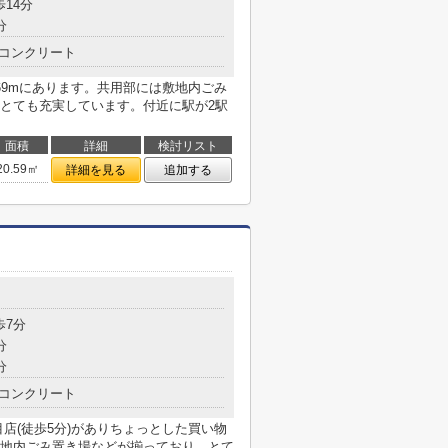
歩14分
分
コンクリート
69mにあります。共用部には敷地内ごみ
とても充実しています。付近に駅が2駅
面積
詳細
検討リスト
20.59㎡
詳細を見る
追加する
目
歩7分
分
分
コンクリート
店(徒歩5分)がありちょっとした買い物
地内ごみ置き場などが揃っており、とて