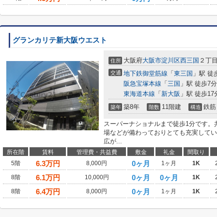
グランカリテ新大阪ウエスト
大阪府
大阪市淀川区
西三国
２丁
住所
交通
地下鉄御堂筋線
「
東三国
」駅 徒
阪急宝塚本線
「
三国
」駅 徒歩7分
東海道本線
「
新大阪
」駅 徒歩17
築8年
11階建
鉄筋
築年
階数
構造
スーパーナショナルまで徒歩1分です。
場などが備わっておりとても充実してい
広が...
所在階
賃料
管理費・共益費
敷金
礼金
間取り
6.3
万円
0ヶ月
5階
8,000円
1ヶ月
1K
6.1
万円
0ヶ月
0ヶ月
8階
10,000円
1K
6.4
万円
0ヶ月
8階
8,000円
1ヶ月
1K