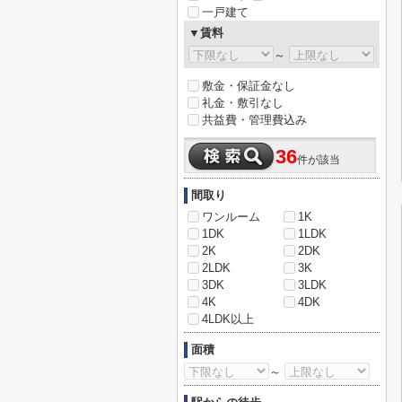
一戸建て
▼賃料
～
敷金・保証金なし
礼金・敷引なし
共益費・管理費込み
36
件が該当
間取り
ワンルーム
1K
1DK
1LDK
2K
2DK
2LDK
3K
3DK
3LDK
4K
4DK
4LDK以上
面積
～