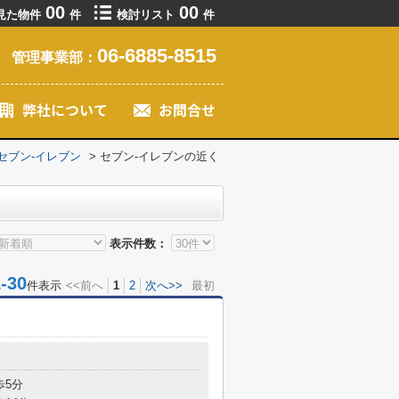
00
00
見た物件
件
検討リスト
件
06-6885-8515
管理事業部：
セブン-イレブン
>
セブン-イレブンの近く
表示件数：
30
件表示
<<前へ
1
2
次へ>>
最初
目
歩5分