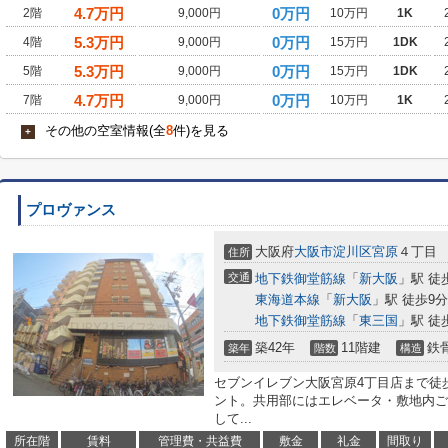
4.7
万円
0万円
2階
9,000円
10万円
1K
5.3
万円
0万円
4階
9,000円
15万円
1DK
5.3
万円
0万円
5階
9,000円
15万円
1DK
4.7
万円
0万円
7階
9,000円
10万円
1K
その他の空室情報(全
8
件)を見る
+
プロヴァンス
大阪府
大阪市淀川区
宮原
４丁目
住所
交通
地下鉄御堂筋線
「
新大阪
」駅 徒
東海道本線
「
新大阪
」駅 徒歩9分
地下鉄御堂筋線
「
東三国
」駅 徒
築42年
11階建
鉄
築年
階数
構造
セブンイレブン大阪宮原4丁目店まで徒
ント。共用部にはエレベータ・敷地内ご
して...
所在階
賃料
管理費・共益費
敷金
礼金
間取り