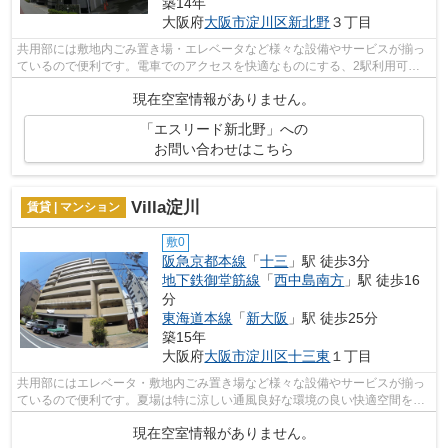
築14年
大阪府
大阪市淀川区
新北野
３丁目
共用部には敷地内ごみ置き場・エレベータなど様々な設備やサービスが揃っ
ているので便利です。電車でのアクセスを快適なものにする、2駅利用可能
な物件です。通風良好の物件なのでいつ...
現在空室情報がありません。
「エスリード新北野」への
お問い合わせはこちら
Villa淀川
賃貸 | マンション
敷0
阪急京都本線
「
十三
」駅 徒歩3分
地下鉄御堂筋線
「
西中島南方
」駅 徒歩16
分
東海道本線
「
新大阪
」駅 徒歩25分
築15年
大阪府
大阪市淀川区
十三東
１丁目
共用部にはエレベータ・敷地内ごみ置き場など様々な設備やサービスが揃っ
ているので便利です。夏場は特に涼しい通風良好な環境の良い快適空間をど
うぞ。外観タイル張りなので、強度や...
現在空室情報がありません。