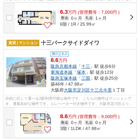
らの物件はマンションです。2駅利用が...
6.3
万
円
(管理費等：7,000円 )
0ヶ月
1ヶ月
敷金
礼金
6階 / 1R / 25.99㎡
十三パークサイドダイワ
賃貸 | マンション
敷0
礼0
8.6
万円
阪急京都本線
「
十三
」駅 徒歩6分
東海道本線
「
塚本
」駅 徒歩12分
阪急宝塚本線
「
三国
」駅 徒歩25分
築46年 / 47.88㎡
大阪府
大阪市淀川区
十三元今里
１丁目
目的に応じて選べる2駅利用可能な物件です。こちらの物件はマンションで
す。通風良好な物件です。エレベーター付き物件です。大阪市淀川区エリア
と阪急京都本線十三付近での賃貸マンシ...
8.6
万
円
(管理費等：9,000円 )
0ヶ月
0ヶ月
敷金
礼金
3階 / 1LDK / 47.88㎡