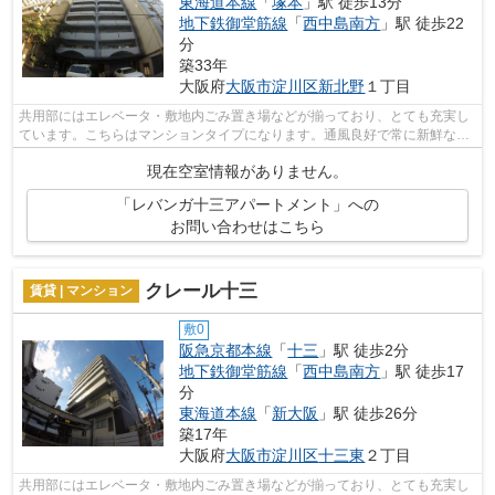
東海道本線
「
塚本
」駅 徒歩13分
地下鉄御堂筋線
「
西中島南方
」駅 徒歩22
分
築33年
大阪府
大阪市淀川区
新北野
１丁目
共用部にはエレベータ・敷地内ごみ置き場などが揃っており、とても充実し
ています。こちらはマンションタイプになります。通風良好で常に新鮮な空
気を送り込む物件をご案内します。2駅...
現在空室情報がありません。
「レバンガ十三アパートメント」への
お問い合わせはこちら
クレール十三
賃貸 | マンション
敷0
阪急京都本線
「
十三
」駅 徒歩2分
地下鉄御堂筋線
「
西中島南方
」駅 徒歩17
分
東海道本線
「
新大阪
」駅 徒歩26分
築17年
大阪府
大阪市淀川区
十三東
２丁目
共用部にはエレベータ・敷地内ごみ置き場などが揃っており、とても充実し