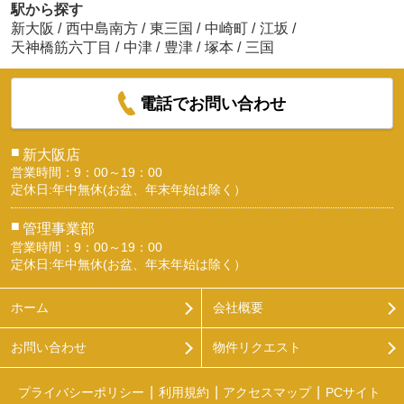
駅から探す
新大阪
/
西中島南方
/
東三国
/
中崎町
/
江坂
/
天神橋筋六丁目
/
中津
/
豊津
/
塚本
/
三国
電話でお問い合わせ
■
新大阪店
営業時間：9：00～19：00
定休日:年中無休(お盆、年末年始は除く）
■
管理事業部
営業時間：9：00～19：00
定休日:年中無休(お盆、年末年始は除く）
ホーム
会社概要
お問い合わせ
物件リクエスト
プライバシーポリシー
利用規約
アクセスマップ
PCサイト