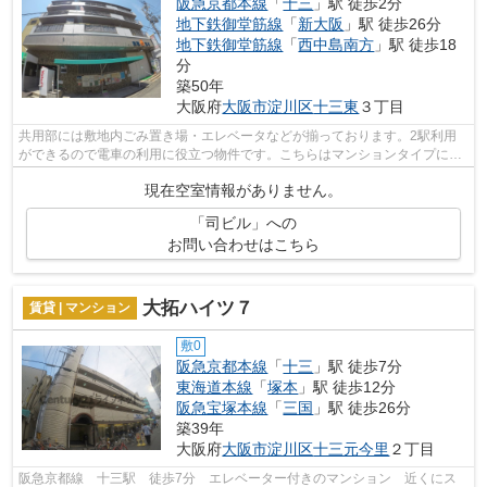
阪急京都本線
「
十三
」駅 徒歩2分
地下鉄御堂筋線
「
新大阪
」駅 徒歩26分
地下鉄御堂筋線
「
西中島南方
」駅 徒歩18
分
築50年
大阪府
大阪市淀川区
十三東
３丁目
共用部には敷地内ごみ置き場・エレベータなどが揃っております。2駅利用
ができるので電車の利用に役立つ物件です。こちらはマンションタイプにな
ります。空気の入れ替えができる風通し...
現在空室情報がありません。
「司ビル」への
お問い合わせはこちら
大拓ハイツ７
賃貸 | マンション
敷0
阪急京都本線
「
十三
」駅 徒歩7分
東海道本線
「
塚本
」駅 徒歩12分
阪急宝塚本線
「
三国
」駅 徒歩26分
築39年
大阪府
大阪市淀川区
十三元今里
２丁目
阪急京都線 十三駅 徒歩7分 エレベーター付きのマンション 近くにス