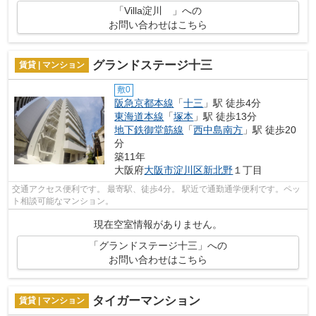
「Villa淀川 」への
お問い合わせはこちら
グランドステージ十三
賃貸 | マンション
敷0
阪急京都本線
「
十三
」駅 徒歩4分
東海道本線
「
塚本
」駅 徒歩13分
地下鉄御堂筋線
「
西中島南方
」駅 徒歩20
分
築11年
大阪府
大阪市淀川区
新北野
１丁目
交通アクセス便利です。 最寄駅、徒歩4分。 駅近で通勤通学便利です。ペッ
ト相談可能なマンション。
現在空室情報がありません。
「グランドステージ十三」への
お問い合わせはこちら
タイガーマンション
賃貸 | マンション