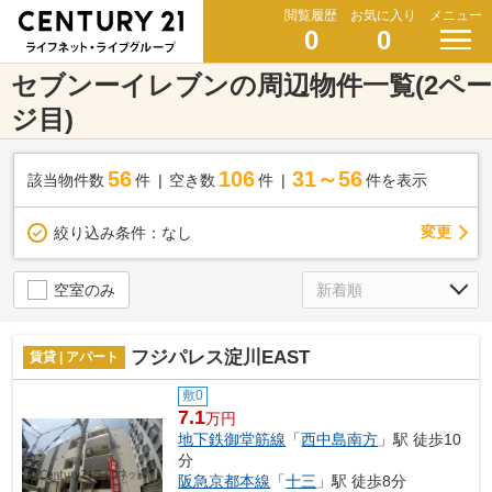
閲覧履歴
お気に入り
メニュー
0
0
セブンーイレブンの周辺物件一覧(2ペー
ジ目)
56
106
31～56
該当物件数
件
空き数
件
件を表示
変更
絞り込み条件：
なし
空室のみ
フジパレス淀川EAST
賃貸 | アパート
敷0
7.1
万円
地下鉄御堂筋線
「
西中島南方
」駅 徒歩10
分
阪急京都本線
「
十三
」駅 徒歩8分