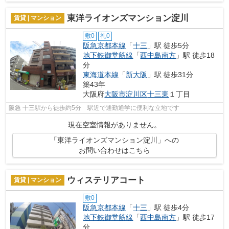
東洋ライオンズマンション淀川
賃貸 | マンション
敷0
礼0
阪急京都本線
「
十三
」駅 徒歩5分
地下鉄御堂筋線
「
西中島南方
」駅 徒歩18
分
東海道本線
「
新大阪
」駅 徒歩31分
築43年
大阪府
大阪市淀川区
十三東
１丁目
阪急 十三駅から徒歩約5分 駅近で通勤通学に便利な立地です
現在空室情報がありません。
「東洋ライオンズマンション淀川」への
お問い合わせはこちら
ウィステリアコート
賃貸 | マンション
敷0
阪急京都本線
「
十三
」駅 徒歩4分
地下鉄御堂筋線
「
西中島南方
」駅 徒歩17
分