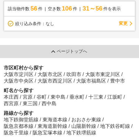
56
106
31～56
該当物件数
件
空き数
件
件を表示
変更
絞り込み条件：
なし
ページトップへ
市区町村から探す
大阪市淀川区
/
大阪市北区
/
吹田市
/
大阪市東淀川区
/
大阪市中央区
/
大阪市西淀川区
/
大阪市福島区
/
豊中市
町名から探す
本庄西
/
宮原
/
谷町
/
東中島
/
垂水町
/
十三東
/
江坂町
/
西宮原
/
東三国
/
西中島
路線から探す
地下鉄御堂筋線
/
東海道本線
/
おおさか東線
/
阪急京都本線
/
東海道新幹線
/
山陽新幹線
/
地下鉄谷町線
/
阪急千里線
/
阪急宝塚本線
/
地下鉄堺筋線