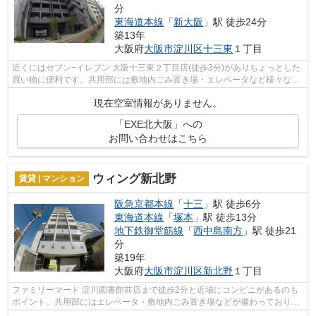
分
東海道本線
「
新大阪
」駅 徒歩24分
築13年
大阪府
大阪市淀川区
十三東
１丁目
近くにはセブン−イレブン 大阪十三東２丁目店(徒歩3分)がありちょっとした
買い物に便利です。共用部には敷地内ごみ置き場・エレベータなど様々な設
備やサービスが揃っているので便利で...
現在空室情報がありません。
「EXE北大阪」への
お問い合わせはこちら
ウィング新北野
賃貸 | マンション
阪急京都本線
「
十三
」駅 徒歩6分
東海道本線
「
塚本
」駅 徒歩13分
地下鉄御堂筋線
「
西中島南方
」駅 徒歩21
分
築19年
大阪府
大阪市淀川区
新北野
１丁目
ファミリーマート 淀川図書館前店まで徒歩2分と近場にコンビニがあるのも
ポイント。共用部にはエレベータ・敷地内ごみ置き場などが備わっておりと
ても充実しています。風通しの良い物...