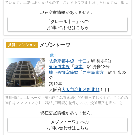
ています。上階はありませんので、ご近所トラブルも避けられますね。風通
しが良好なので、いつでも新鮮な空気...
現在空室情報がありません。
「クレール十三」への
お問い合わせはこちら
メゾントーワ
賃貸 | マンション
敷0
阪急京都本線
「
十三
」駅 徒歩6分
東海道本線
「
塚本
」駅 徒歩13分
地下鉄御堂筋線
「
西中島南方
」駅 徒歩22
分
築12年
大阪府
大阪市淀川区
新北野
１丁目
共用部にはエレベータ・敷地内ごみ置き場などが揃っております。こちらの
物件はマンションです。2駅利用可能な物件なので、交通経路を選ぶことが
できます。四季折々の風を感じられる通...
現在空室情報がありません。
「メゾントーワ」への
お問い合わせはこちら