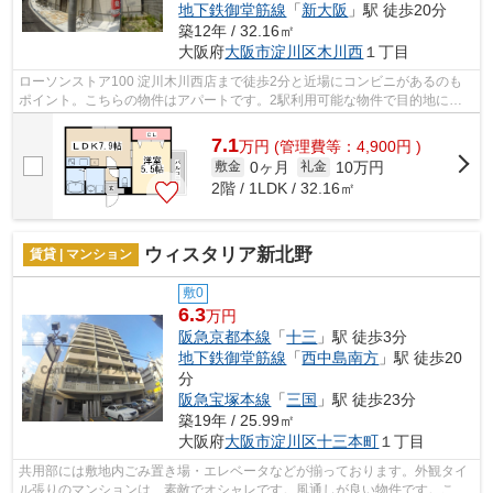
地下鉄御堂筋線
「
新大阪
」駅 徒歩20分
築12年 / 32.16㎡
大阪府
大阪市淀川区
木川西
１丁目
ローソンストア100 淀川木川西店まで徒歩2分と近場にコンビニがあるのも
ポイント。こちらの物件はアパートです。2駅利用可能な物件で目的地に応
じて路線を選ぶことができます。敷地内...
7.1
万
円
(管理費等：4,900円 )
0ヶ月
10万円
敷金
礼金
2階 / 1LDK / 32.16㎡
ウィスタリア新北野
賃貸 | マンション
敷0
6.3
万円
阪急京都本線
「
十三
」駅 徒歩3分
地下鉄御堂筋線
「
西中島南方
」駅 徒歩20
分
阪急宝塚本線
「
三国
」駅 徒歩23分
築19年 / 25.99㎡
大阪府
大阪市淀川区
十三本町
１丁目
共用部には敷地内ごみ置き場・エレベータなどが揃っております。外観タイ
ル張りのマンションは、素敵でオシャレです。風通しが良い物件です。こち