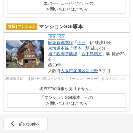
「エバービューハイツ」への
お問い合わせはこちら
マンションSGI塚本
賃貸 | マンション
敷0
礼0
阪急京都本線
「
十三
」駅 徒歩14分
東海道本線
「
塚本
」駅 徒歩4分
地下鉄御堂筋線
「
西中島南方
」駅 徒歩29
分
築39年
大阪府
大阪市淀川区
新北野
３丁目
JR線塚本駅 徒歩4分 1階コインランドリー エレベーター付きのマンション
現在空室情報がありません。
「マンションSGI塚本」への
お問い合わせはこちら
前の30件へ