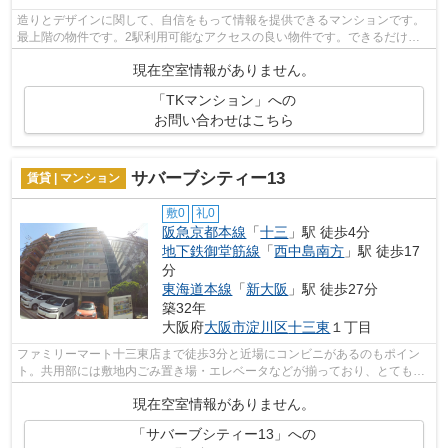
造りとデザインに関して、自信をもって情報を提供できるマンションです。
最上階の物件です。2駅利用可能なアクセスの良い物件です。できるだけ早
めに不動産情報を集めたい方は当社スタ...
現在空室情報がありません。
「TKマンション」への
お問い合わせはこちら
サバーブシティー13
賃貸 | マンション
敷0
礼0
阪急京都本線
「
十三
」駅 徒歩4分
地下鉄御堂筋線
「
西中島南方
」駅 徒歩17
分
東海道本線
「
新大阪
」駅 徒歩27分
築32年
大阪府
大阪市淀川区
十三東
１丁目
ファミリーマート十三東店まで徒歩3分と近場にコンビニがあるのもポイン
ト。共用部には敷地内ごみ置き場・エレベータなどが揃っており、とても充
実しています。造りとデザインに関して...
現在空室情報がありません。
「サバーブシティー13」への