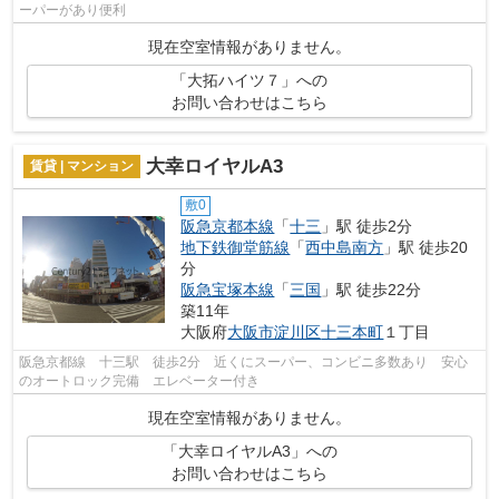
ーパーがあり便利
現在空室情報がありません。
「大拓ハイツ７」への
お問い合わせはこちら
大幸ロイヤルA3
賃貸 | マンション
敷0
阪急京都本線
「
十三
」駅 徒歩2分
地下鉄御堂筋線
「
西中島南方
」駅 徒歩20
分
阪急宝塚本線
「
三国
」駅 徒歩22分
築11年
大阪府
大阪市淀川区
十三本町
１丁目
阪急京都線 十三駅 徒歩2分 近くにスーパー、コンビニ多数あり 安心
のオートロック完備 エレベーター付き
現在空室情報がありません。
「大幸ロイヤルA3」への
お問い合わせはこちら