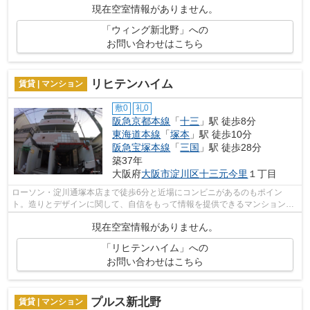
現在空室情報がありません。
「ウィング新北野」への
お問い合わせはこちら
リヒテンハイム
賃貸 | マンション
敷0
礼0
阪急京都本線
「
十三
」駅 徒歩8分
東海道本線
「
塚本
」駅 徒歩10分
阪急宝塚本線
「
三国
」駅 徒歩28分
築37年
大阪府
大阪市淀川区
十三元今里
１丁目
ローソン・淀川通塚本店まで徒歩6分と近場にコンビニがあるのもポイン
ト。造りとデザインに関して、自信をもって情報を提供できるマンションで
す。ゴミ出しの負担が軽減できる敷地内ご...
現在空室情報がありません。
「リヒテンハイム」への
お問い合わせはこちら
プルス新北野
賃貸 | マンション