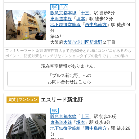
敷0
礼0
阪急京都本線
「
十三
」駅 徒歩8分
東海道本線
「
塚本
」駅 徒歩13分
地下鉄御堂筋線
「
西中島南方
」駅 徒歩24
分
築19年
大阪府
大阪市淀川区
新北野
２丁目
ファミリーマート 淀川図書館前店まで徒歩3分と近場にコンビニがあるのも
ポイント。防犯対策もバッチリなマンションタイプの物件です。上の階の人
とのトラブルを避けるには上階無しの...
現在空室情報がありません。
「プルス新北野」への
お問い合わせはこちら
エスリード新北野
賃貸 | マンション
敷0
阪急京都本線
「
十三
」駅 徒歩10分
東海道本線
「
塚本
」駅 徒歩8分
地下鉄御堂筋線
「
西中島南方
」駅 徒歩26
分