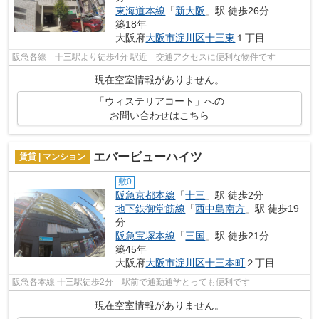
東海道本線
「
新大阪
」駅 徒歩26分
築18年
大阪府
大阪市淀川区
十三東
１丁目
阪急各線 十三駅より徒歩4分 駅近 交通アクセスに便利な物件です
現在空室情報がありません。
「ウィステリアコート」への
お問い合わせはこちら
エバービューハイツ
賃貸 | マンション
敷0
阪急京都本線
「
十三
」駅 徒歩2分
地下鉄御堂筋線
「
西中島南方
」駅 徒歩19
分
阪急宝塚本線
「
三国
」駅 徒歩21分
築45年
大阪府
大阪市淀川区
十三本町
２丁目
阪急各本線 十三駅徒歩2分 駅前で通勤通学とっても便利です
現在空室情報がありません。