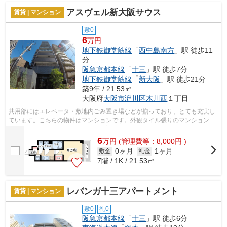
アスヴェル新大阪サウス
賃貸 | マンション
敷0
6
万円
地下鉄御堂筋線
「
西中島南方
」駅 徒歩11
分
阪急京都本線
「
十三
」駅 徒歩7分
地下鉄御堂筋線
「
新大阪
」駅 徒歩21分
築9年 / 21.53㎡
大阪府
大阪市淀川区
木川西
１丁目
共用部にはエレベータ・敷地内ごみ置き場などが揃っており、とても充実し
ています。こちらの物件はマンションです。外観タイル張りのマンションで
す。2駅利用可能な物件で目的地に応じ...
6
万
円
(管理費等：8,000円 )
0ヶ月
1ヶ月
敷金
礼金
7階 / 1K / 21.53㎡
レバンガ十三アパートメント
賃貸 | マンション
敷0
礼0
阪急京都本線
「
十三
」駅 徒歩6分