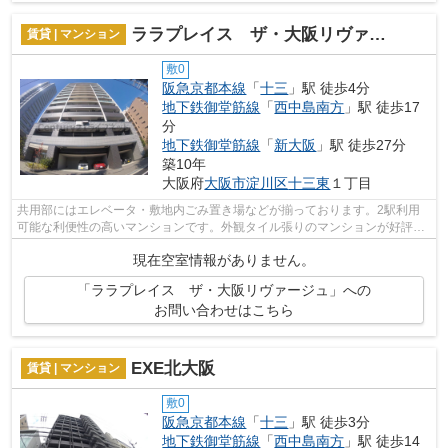
ララプレイス ザ・大阪リヴァージュ
賃貸 | マンション
敷0
阪急京都本線
「
十三
」駅 徒歩4分
地下鉄御堂筋線
「
西中島南方
」駅 徒歩17
分
地下鉄御堂筋線
「
新大阪
」駅 徒歩27分
築10年
大阪府
大阪市淀川区
十三東
１丁目
共用部にはエレベータ・敷地内ごみ置き場などが揃っております。2駅利用
可能な利便性の高いマンションです。外観タイル張りのマンションが好評と
なっています。常に新鮮な空気を取り入...
現在空室情報がありません。
「ララプレイス ザ・大阪リヴァージュ」への
お問い合わせはこちら
EXE北大阪
賃貸 | マンション
敷0
阪急京都本線
「
十三
」駅 徒歩3分
地下鉄御堂筋線
「
西中島南方
」駅 徒歩14