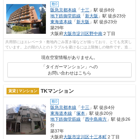
敷0
阪急京都本線
「
十三
」駅 徒歩8分
地下鉄御堂筋線
「
新大阪
」駅 徒歩23分
東海道本線
「
新大阪
」駅 徒歩23分
築29年
大阪府
大阪市淀川区
野中南
２丁目
共用部にはエレベータ・敷地内ごみ置き場などが揃っており、とても充実し
ています。上の階の人とのトラブルを避けるには上階無しの物件です。造り
とデザインに関して、自信をもって情...
現在空室情報がありません。
「タイガーマンション」への
お問い合わせはこちら
TKマンション
賃貸 | マンション
敷0
阪急京都本線
「
十三
」駅 徒歩4分
東海道本線
「
塚本
」駅 徒歩20分
地下鉄御堂筋線
「
西中島南方
」駅 徒歩26
分
築37年
大阪府
大阪市淀川区
十三本町
２丁目