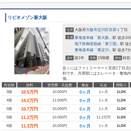
リビオメゾン新大阪
大阪府
大阪市淀川区
宮原
１丁目
住所
交通
東海道本線
「
新大阪
」駅 徒歩10
地下鉄御堂筋線
「
東三国
」駅 徒
東海道本線
「
東淀川
」駅 徒歩7分
築1年
15階建
鉄筋
築年
階数
構造
近くにはファミリーマート宮原1丁目店(
利です。共用部にはエレベータ・敷地内
揃...
所在階
賃料
管理費・共益費
敷金
礼金
間取り
10.5
万円
0ヶ月
3階
10,000円
1ヶ月
1LDK
14.2
万円
0ヶ月
4階
12,000円
1ヶ月
1LDK
10.7
万円
0ヶ月
5階
10,000円
1ヶ月
1LDK
11.2
万円
0ヶ月
5階
10,000円
11.2万円
1LDK
11.3
万円
0ヶ月
6階
10,000円
1ヶ月
1LDK