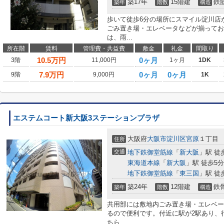
築17年
15階建
鉄
築年
階数
構造
歩いて徒歩6分の場所にスマイル淀川店
ごみ置き場・エレベータなどが揃ってお
は、雨...
所在階
賃料
管理費・共益費
敷金
礼金
間取り
10.5
万円
0ヶ月
3階
11,000円
1ヶ月
1DK
7.9
万円
0ヶ月
0ヶ月
9階
9,000円
1K
エステムコート新大阪3ステーションプラザ
大阪府
大阪市淀川区
宮原
１丁目
住所
交通
地下鉄御堂筋線
「
新大阪
」駅 徒
東海道本線
「
新大阪
」駅 徒歩5分
地下鉄御堂筋線
「
東三国
」駅 徒
築24年
12階建
鉄
築年
階数
構造
共用部には敷地内ごみ置き場・エレベー
るので便利です。付近に駅が2駅あり、
ちら...