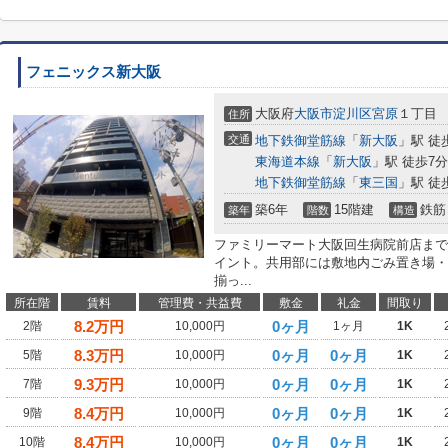
フェニックス新大阪
大阪府
大阪市淀川区
宮原
１丁目
住所
交通
地下鉄御堂筋線
「
新大阪
」駅 徒
東海道本線
「
新大阪
」駅 徒歩7分
地下鉄御堂筋線
「
東三国
」駅 徒
築6年
15階建
鉄筋
築年
階数
構造
ファミリーマート大阪回生病院前店まで
イント。共用部には敷地内ごみ置き場・
揃っ...
所在階
賃料
管理費・共益費
敷金
礼金
間取り
8.2
万円
0ヶ月
2階
10,000円
1ヶ月
1K
8.3
万円
0ヶ月
0ヶ月
5階
10,000円
1K
9.3
万円
0ヶ月
0ヶ月
7階
10,000円
1K
8.4
万円
0ヶ月
0ヶ月
9階
10,000円
1K
8.4
万円
0ヶ月
0ヶ月
10階
10,000円
1K