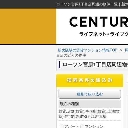
新大阪駅の賃貸マンション情報TOP
>
目店の近くの物件
ローソン宮原1丁目店周辺物
種別で絞り込む
現在の種別
賃貸,店舗(賃貸),事務所(賃貸),土地(賃
貸),住宅以外建物全部,駐車場
アパート
マンション