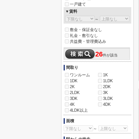
一戸建て
▼賃料
～
敷金・保証金なし
礼金・敷引なし
共益費・管理費込み
26
件が該当
間取り
ワンルーム
1K
1DK
1LDK
2K
2DK
2LDK
3K
3DK
3LDK
4K
4DK
4LDK以上
面積
～