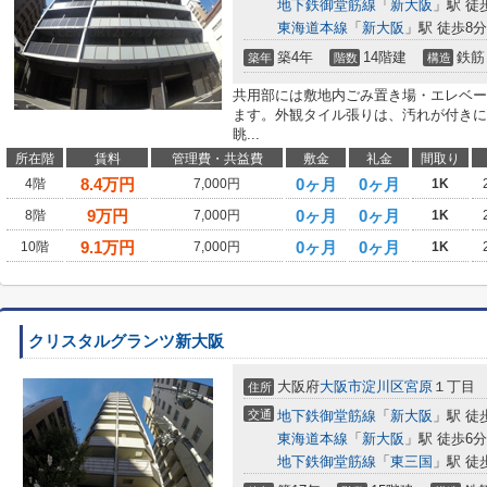
地下鉄御堂筋線
「
新大阪
」駅 徒
東海道本線
「
新大阪
」駅 徒歩8分
築4年
14階建
鉄筋
築年
階数
構造
共用部には敷地内ごみ置き場・エレベー
ます。外観タイル張りは、汚れが付きに
眺...
所在階
賃料
管理費・共益費
敷金
礼金
間取り
8.4
万円
0ヶ月
0ヶ月
4階
7,000円
1K
9
万円
0ヶ月
0ヶ月
8階
7,000円
1K
9.1
万円
0ヶ月
0ヶ月
10階
7,000円
1K
クリスタルグランツ新大阪
大阪府
大阪市淀川区
宮原
１丁目
住所
交通
地下鉄御堂筋線
「
新大阪
」駅 徒
東海道本線
「
新大阪
」駅 徒歩6分
地下鉄御堂筋線
「
東三国
」駅 徒