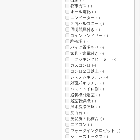
(-)
都市ガス
(-)
オール電化
(-)
エレベーター
(-)
２面バルコニー
(-)
照明器具付き
(-)
コインランドリー
(-)
駐輪場
(-)
バイク置場あり
(-)
家具・家電付き
(-)
IHクッキングヒーター
(-)
ガスコンロ
(-)
コンロ２口以上
(-)
システムキッチン
(-)
対面式キッチン
(-)
バス・トイレ別
(-)
追焚機能浴室
(-)
浴室乾燥機
(-)
温水洗浄便座
(-)
洗面台
(-)
洗髪洗面化粧台
(-)
エアコン
(-)
ウォークインクロゼット
(-)
シューズボックス
(-)