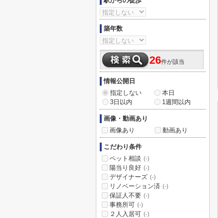
駅からの徒歩
築年数
26
件が該当
情報公開日
指定しない
本日
3日以内
1週間以内
画像・動画あり
画像あり
動画あり
こだわり条件
ペット相談
(-)
陽当り良好
(-)
デザイナーズ
(-)
リノベーション済
(-)
保証人不要
(-)
事務所可
(-)
２人入居可
(-)