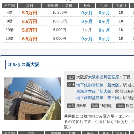
所在階
賃料
管理費・共益費
敷金
礼金
間取り
5.3
万円
0ヶ月
0ヶ月
4階
10,850円
1K
5.5
万円
0ヶ月
0ヶ月
8階
10,850円
1K
5.9
万円
0ヶ月
10階
6,000円
1ヶ月
1K
6.5
万円
0ヶ月
0ヶ月
10階
8,000円
1K
オルサス新大阪
大阪府
大阪市淀川区
宮原
１丁目
住所
交通
地下鉄御堂筋線
「
新大阪
」駅 徒
東海道本線
「
新大阪
」駅 徒歩6分
地下鉄御堂筋線
「
東三国
」駅 徒
築5年
15階建
鉄筋
築年
階数
構造
共用部には敷地内ごみ置き場・エレベー
るので便利です。付近に駅が2駅あり、
観タ...
所在階
賃料
管理費・共益費
敷金
礼金
間取り