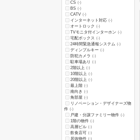
CS
(-)
BS
(-)
CATV
(-)
インターネット対応
(-)
オートロック
(-)
TVモニタ付インターホン
(-)
宅配ボックス
(-)
24時間緊急通報システム
(-)
ディンプルキー
(-)
防犯カメラ
(-)
駐車場あり
(-)
2階以上
(-)
10階以上
(-)
20階以上
(-)
最上階
(-)
南向き
(-)
角部屋
(-)
リノベーション・デザイナーズ物
件
(-)
戸建・分譲ファミリー物件
(-)
1階の物件
(-)
高層ビル
(-)
飲食店可
(-)
居抜物件
(-)