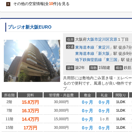
その他の空室情報(全
10
件)を見る
+
プレジオ新大阪EURO
大阪府
大阪市淀川区
宮原
１丁目
住所
交通
東海道本線
「
東淀川
」駅 徒歩7分
東海道本線
「
新大阪
」駅 徒歩9分
地下鉄御堂筋線
「
東三国
」駅 徒
築2年
15階建
鉄筋
築年
階数
構造
共用部には敷地内ごみ置き場・エレベー
るので便利です。風通しが良い物件です
プ...
所在階
賃料
管理費・共益費
敷金
礼金
間取り
15.8
万円
0ヶ月
0ヶ月
2階
30,000円
1LDK
16.3
万円
0ヶ月
0ヶ月
7階
30,000円
1LDK
14.4
万円
0ヶ月
11階
15,000円
1ヶ月
1LDK
17
万円
0ヶ月
0ヶ月
15階
30,000円
1LDK