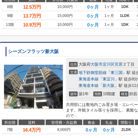
12.5
万円
0ヶ月
8階
10,000円
1ヶ月
1DK
13.7
万円
0ヶ月
9階
15,000円
1ヶ月
1LDK
10.9
万円
0ヶ月
13階
10,000円
1ヶ月
1DK
シーズンフラッツ新大阪
大阪府
大阪市淀川区
宮原
２丁目
住所
交通
地下鉄御堂筋線
「
東三国
」駅 徒
東海道本線
「
東淀川
」駅 徒歩8分
東海道本線
「
新大阪
」駅 徒歩11
築1年
10階建
鉄筋
築年
階数
構造
共用部には敷地内ごみ置き場・エレベー
ます。外観タイル張りを採用し、素敵な
ので...
所在階
賃料
管理費・共益費
敷金
礼金
間取り
16.4
万円
0ヶ月
0ヶ月
7階
8,000円
2LDK