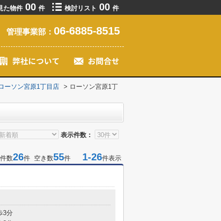
00
00
見た物件
件
検討リスト
件
06-6885-8515
管理事業部：
ローソン宮原1丁目店
>
ローソン宮原1丁
表示件数：
26
55
1-26
件数
件 空き数
件
件表示
歩3分