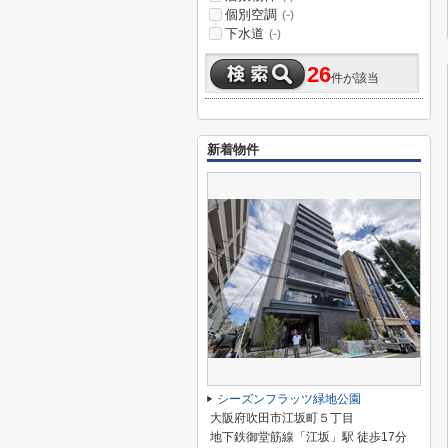
個別空調
(-)
下水道
(-)
26
件が該当
新着物件
シーズンフラッツ緑地公園
大阪府吹田市江坂町５丁目
地下鉄御堂筋線「江坂」駅 徒歩17分