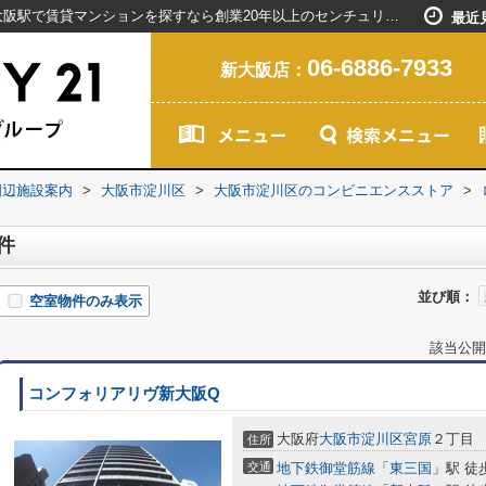
ローソン宮原1丁目店周辺の物件一覧｜新大阪駅で賃貸マンションを探すなら創業20年以上のセンチュリー21ライフネット・ライブグループ
最近
06-6886-7933
新大阪店：
周辺施設案内
>
大阪市淀川区
>
大阪市淀川区のコンビニエンスストア
>
件
並び順：
空室物件のみ表示
該当公開
コンフォリアリヴ新大阪Q
大阪府
大阪市淀川区
宮原
２丁目
住所
交通
地下鉄御堂筋線
「
東三国
」駅 徒