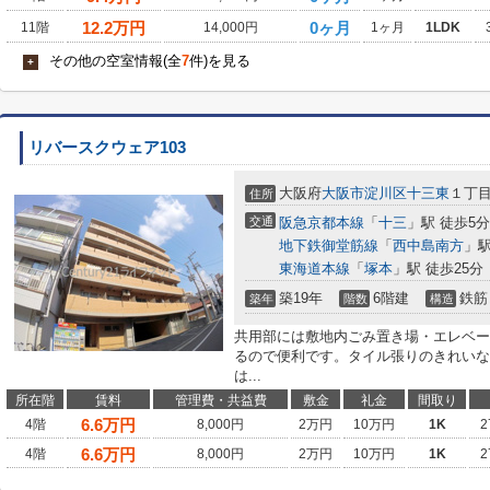
12.2
万円
0ヶ月
11階
14,000円
1ヶ月
1LDK
その他の空室情報(全
7
件)を見る
+
リバースクウェア103
大阪府
大阪市淀川区
十三東
１丁
住所
交通
阪急京都本線
「
十三
」駅 徒歩5分
地下鉄御堂筋線
「
西中島南方
」駅
東海道本線
「
塚本
」駅 徒歩25分
築19年
6階建
鉄筋
築年
階数
構造
共用部には敷地内ごみ置き場・エレベー
るので便利です。タイル張りのきれいな
は...
所在階
賃料
管理費・共益費
敷金
礼金
間取り
6.6
万円
4階
8,000円
2万円
10万円
1K
2
6.6
万円
4階
8,000円
2万円
10万円
1K
2