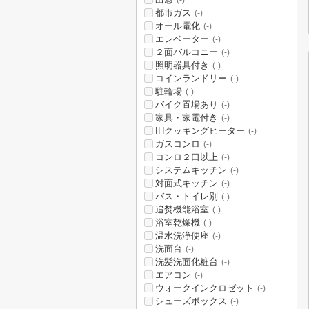
(-)
都市ガス
(-)
オール電化
(-)
エレベーター
(-)
２面バルコニー
(-)
照明器具付き
(-)
コインランドリー
(-)
駐輪場
(-)
バイク置場あり
(-)
家具・家電付き
(-)
IHクッキングヒーター
(-)
ガスコンロ
(-)
コンロ２口以上
(-)
システムキッチン
(-)
対面式キッチン
(-)
バス・トイレ別
(-)
追焚機能浴室
(-)
浴室乾燥機
(-)
温水洗浄便座
(-)
洗面台
(-)
洗髪洗面化粧台
(-)
エアコン
(-)
ウォークインクロゼット
(-)
シューズボックス
(-)