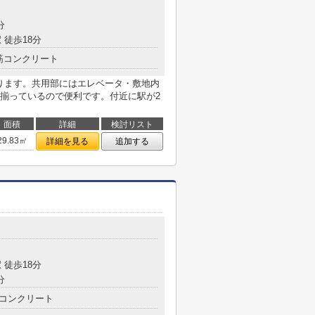
分
 徒歩18分
筋コンクリート
あります。共用部にはエレベータ・敷地内
揃っているので便利です。付近に駅が2
面積
詳細
検討リスト
29.83㎡
詳細を見る
追加する
目
 徒歩18分
分
コンクリート