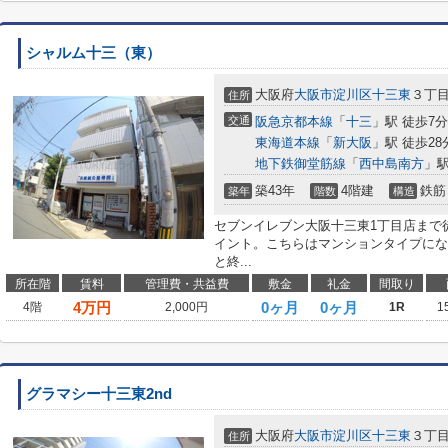
シャルム十三（東）
大阪府
大阪市淀川区
十三東
３丁
住所
交通
阪急京都本線
「
十三
」駅 徒歩7分
東海道本線
「
新大阪
」駅 徒歩28
地下鉄御堂筋線
「
西中島南方
」駅
築43年
4階建
鉄筋
築年
階数
構造
セブンイレブン大阪十三東1丁目店まで
イント。こちらはマンションタイプにな
と終...
所在階
賃料
管理費・共益費
敷金
礼金
間取り
4
万円
0ヶ月
0ヶ月
4階
2,000円
1R
1
グラマシー十三東2nd
大阪府
大阪市淀川区
十三東
３丁
住所