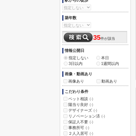
駅からの徒歩
築年数
35
件が該当
情報公開日
指定しない
本日
3日以内
1週間以内
画像・動画あり
画像あり
動画あり
こだわり条件
ペット相談
(-)
陽当り良好
(-)
デザイナーズ
(-)
リノベーション済
(-)
保証人不要
(-)
事務所可
(-)
２人入居可
(-)