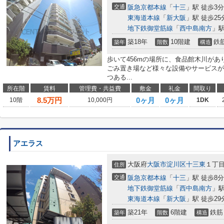
交通
阪急京都本線
「
十三
」駅 徒歩3分
東海道本線
「
新大阪
」駅 徒歩25
地下鉄御堂筋線
「
西中島南方
」駅
築18年
10階建
鉄
築年
階数
構造
歩いて456mの場所に、食品館木川が
ごみ置き場など様々な設備やサービスが
つある...
所在階
賃料
管理費・共益費
敷金
礼金
間取り
8.5
万円
0ヶ月
0ヶ月
10階
10,000円
1DK
アエラス
大阪府
大阪市淀川区
十三東
１丁
住所
交通
阪急京都本線
「
十三
」駅 徒歩8分
地下鉄御堂筋線
「
西中島南方
」駅
東海道本線
「
新大阪
」駅 徒歩29
築21年
6階建
鉄筋
築年
階数
構造