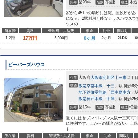
築93年
2階建
木造
築年
階数
構造
家から451mの場所には淀川区役所が
になる、2駅利用可能なテラスハウスで
ウスの...
所在階
賃料
管理費・共益費
敷金
礼金
間取り
17
万円
0ヶ月
1-2階
5,000円
2ヶ月
2LDK
6
ビーバーズハウス
大阪府
大阪市淀川区
十三東
２丁
住所
交通
阪急京都本線
「
十三
」駅 徒歩6分
地下鉄御堂筋線
「
西中島南方
」駅
阪急神戸本線
「
中津
」駅 徒歩25
築15年
3階建
軽量
築年
階数
構造
近くにはセブンイレブン大阪十三東1丁目
に便利です。上からの騒音がない、上階
ト...
所在階
賃料
管理費・共益費
敷金
礼金
間取り