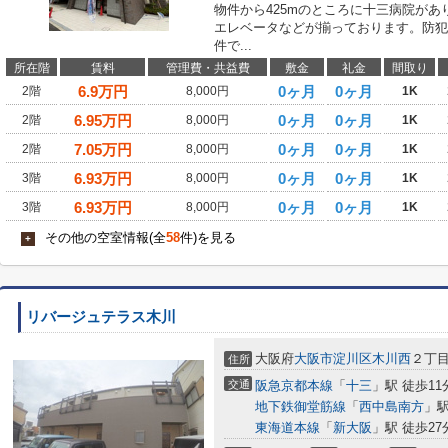
物件から425mのところに十三病院が
エレベータなどが揃っております。防犯
件で...
所在階
賃料
管理費・共益費
敷金
礼金
間取り
6.9
万円
0ヶ月
0ヶ月
2階
8,000円
1K
6.95
万円
0ヶ月
0ヶ月
2階
8,000円
1K
7.05
万円
0ヶ月
0ヶ月
2階
8,000円
1K
6.93
万円
0ヶ月
0ヶ月
3階
8,000円
1K
6.93
万円
0ヶ月
0ヶ月
3階
8,000円
1K
その他の空室情報(全
58
件)を見る
+
リバージュテラス木川
大阪府
大阪市淀川区
木川西
２丁
住所
交通
阪急京都本線
「
十三
」駅 徒歩11
地下鉄御堂筋線
「
西中島南方
」駅
東海道本線
「
新大阪
」駅 徒歩27