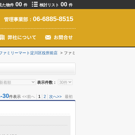
00
00
見た物件
件
検討リスト
件
06-6885-8515
管理事業部：
ファミリーマート淀川区役所前店
>
ファミ
表示件数：
30
件表示
<<前へ
1
2
次へ>>
最初
目