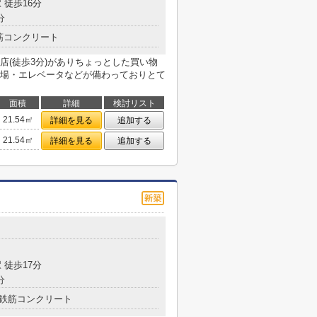
 徒歩16分
分
筋コンクリート
店(徒歩3分)がありちょっとした買い物
場・エレベータなどが備わっておりとて
面積
詳細
検討リスト
21.54㎡
詳細を見る
追加する
21.54㎡
詳細を見る
追加する
目
 徒歩17分
分
鉄筋コンクリート