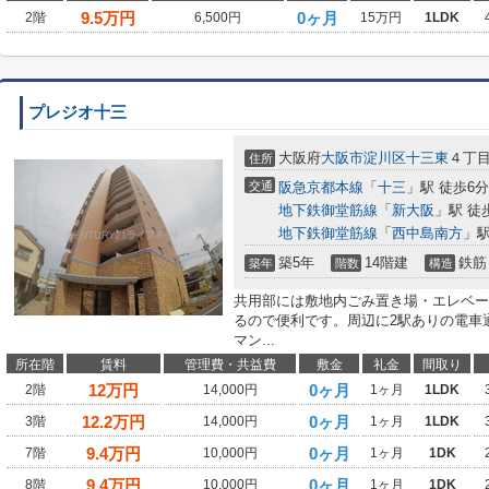
9.5
万円
0ヶ月
2階
6,500円
15万円
1LDK
プレジオ十三
大阪府
大阪市淀川区
十三東
４丁
住所
交通
阪急京都本線
「
十三
」駅 徒歩6分
地下鉄御堂筋線
「
新大阪
」駅 徒
地下鉄御堂筋線
「
西中島南方
」駅
築5年
14階建
鉄筋
築年
階数
構造
共用部には敷地内ごみ置き場・エレベー
るので便利です。周辺に2駅ありの電車
マン...
所在階
賃料
管理費・共益費
敷金
礼金
間取り
12
万円
0ヶ月
2階
14,000円
1ヶ月
1LDK
12.2
万円
0ヶ月
3階
14,000円
1ヶ月
1LDK
9.4
万円
0ヶ月
7階
10,000円
1ヶ月
1DK
9.4
万円
0ヶ月
8階
10,000円
1ヶ月
1DK