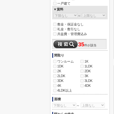
一戸建て
▼賃料
～
敷金・保証金なし
礼金・敷引なし
共益費・管理費込み
35
件が該当
間取り
ワンルーム
1K
1DK
1LDK
2K
2DK
2LDK
3K
3DK
3LDK
4K
4DK
4LDK以上
面積
～