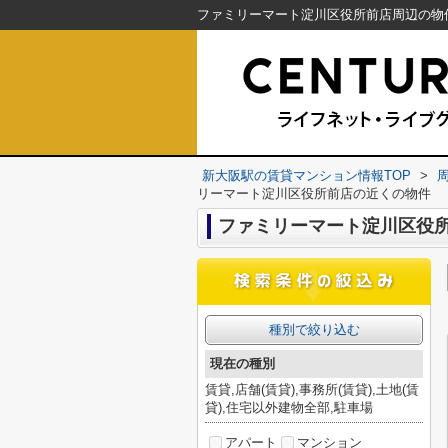
新大阪駅の賃貸マンション情報TOP
>
リーマート淀川区役所前店の近くの物件
ファミリーマート淀川区役
種別で絞り込む
現在の種別
賃貸,店舗(賃貸),事務所(賃貸),土地(賃
貸),住宅以外建物全部,駐車場
アパート
マンション