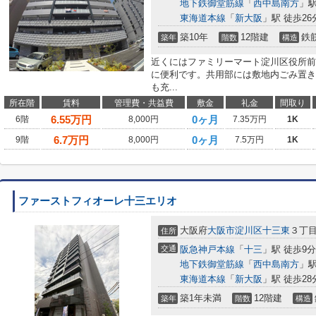
地下鉄御堂筋線
「
西中島南方
」駅
東海道本線
「
新大阪
」駅 徒歩26
築10年
12階建
鉄
築年
階数
構造
近くにはファミリーマート淀川区役所前
に便利です。共用部には敷地内ごみ置き
も充...
所在階
賃料
管理費・共益費
敷金
礼金
間取り
6.55
万円
0ヶ月
6階
8,000円
7.35万円
1K
6.7
万円
0ヶ月
9階
8,000円
7.5万円
1K
ファーストフィオーレ十三エリオ
大阪府
大阪市淀川区
十三東
３丁
住所
交通
阪急神戸本線
「
十三
」駅 徒歩9分
地下鉄御堂筋線
「
西中島南方
」駅
東海道本線
「
新大阪
」駅 徒歩28
築1年未満
12階建
築年
階数
構造