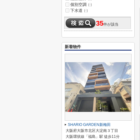
個別空調
(-)
下水道
(-)
35
件が該当
新着物件
SHARIO GARDEN新梅田
大阪府大阪市北区大淀南３丁目
大阪環状線「福島」駅 徒歩11分