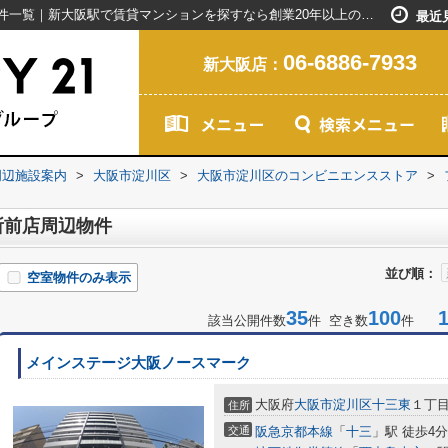
ファミリーマート淀川区役所前店周辺の物件一覧｜新大阪駅で賃貸マンションを探すなら創業20年以上のセンチュリー21ライフネット・ライブグループ
最近
06-6886-7933
新大阪店：
周辺施設案内
>
大阪市淀川区
>
大阪市淀川区のコンビニエンスストア
>
所前店周辺物件
並び順：
空室物件のみ表示
35
100
1-
該当公開件数
件 空き数
件
メインステージ大阪ノースマーク
大阪府
大阪市淀川区
十三東
１丁
住所
交通
阪急京都本線
「
十三
」駅 徒歩4分