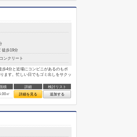
目
分
 徒歩19分
コンクリート
徒歩4分と近場にコンビニがあるのもポ
ります。忙しい日でもゴミ出しをサクッ
面積
詳細
検討リスト
5.00㎡
詳細を見る
追加する
目