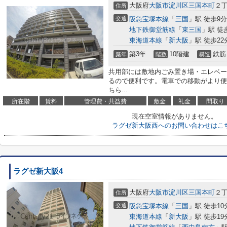
大阪府
大阪市淀川区
三国本町
２
住所
交通
阪急宝塚本線
「
三国
」駅 徒歩9分
地下鉄御堂筋線
「
東三国
」駅 徒
東海道本線
「
新大阪
」駅 徒歩22
築3年
10階建
鉄筋
築年
階数
構造
共用部には敷地内ごみ置き場・エレベー
るので便利です。電車での移動がより便
ちら...
所在階
賃料
管理費・共益費
敷金
礼金
間取り
現在空室情報がありません。
ラグゼ新大阪西へのお問い合わせはこ
ラグゼ新大阪4
大阪府
大阪市淀川区
三国本町
２
住所
交通
阪急宝塚本線
「
三国
」駅 徒歩10
東海道本線
「
新大阪
」駅 徒歩19