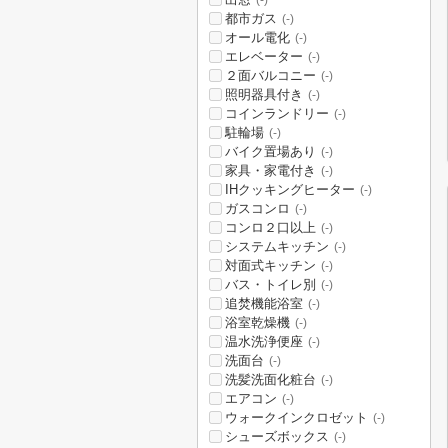
(-)
都市ガス
(-)
オール電化
(-)
エレベーター
(-)
２面バルコニー
(-)
照明器具付き
(-)
コインランドリー
(-)
駐輪場
(-)
バイク置場あり
(-)
家具・家電付き
(-)
IHクッキングヒーター
(-)
ガスコンロ
(-)
コンロ２口以上
(-)
システムキッチン
(-)
対面式キッチン
(-)
バス・トイレ別
(-)
追焚機能浴室
(-)
浴室乾燥機
(-)
温水洗浄便座
(-)
洗面台
(-)
洗髪洗面化粧台
(-)
エアコン
(-)
ウォークインクロゼット
(-)
シューズボックス
(-)