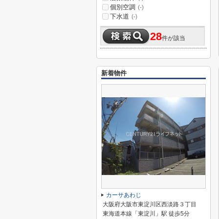
個別空調
(-)
下水道
(-)
28
件が該当
新着物件
カーサあわじ
大阪府大阪市東淀川区西淡路３丁目
東海道本線「東淀川」駅 徒歩5分