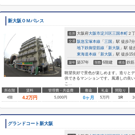
新大阪ＯＭパレス
大阪府
大阪市淀川区
三国本町
２
住所
交通
阪急宝塚本線
「
三国
」駅 徒歩7分
地下鉄御堂筋線
「
新大阪
」駅 徒
東海道本線
「
新大阪
」駅 徒歩15
築37年
6階建
鉄筋
築年
階数
構造
眺望良好で景色が楽しめます。造りとデ
供できるマンションです。風通しの良い
こ...
所在階
賃料
管理費・共益費
敷金
礼金
間取り
4.2
万円
0ヶ月
4階
5,000円
5万円
1R
1
グランドコート新大阪