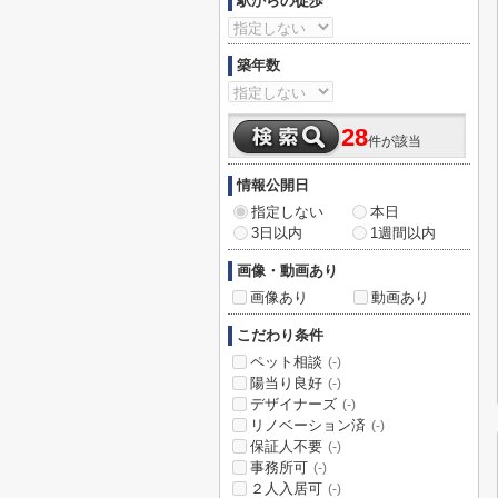
駅からの徒歩
築年数
28
件が該当
情報公開日
指定しない
本日
3日以内
1週間以内
画像・動画あり
画像あり
動画あり
こだわり条件
ペット相談
(-)
陽当り良好
(-)
デザイナーズ
(-)
リノベーション済
(-)
保証人不要
(-)
事務所可
(-)
２人入居可
(-)