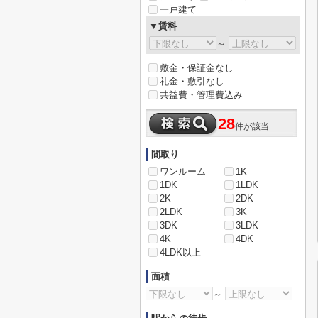
一戸建て
▼賃料
～
敷金・保証金なし
礼金・敷引なし
共益費・管理費込み
28
件が該当
間取り
ワンルーム
1K
1DK
1LDK
2K
2DK
2LDK
3K
3DK
3LDK
4K
4DK
4LDK以上
面積
～