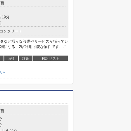
丁目
歩19分
分
コンクリート
タなど様々な設備やサービスが揃ってい
利になる、2駅利用可能な物件です。こ
面積
詳細
検討リスト
ちら
丁目
分
分