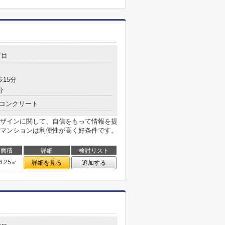
丁目
歩15分
分
コンクリート
ザインに関して、自信をもって情報を提
マンションは利便性が高く好条件です。
面積
詳細
検討リスト
6.25㎡
詳細を見る
追加する