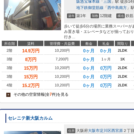
阪急宝塚本線
「
三国
」駅 徒歩14
地下鉄御堂筋線
「
西中島南方
」駅
築1年
12階建
鉄筋
築年
階数
構造
歩いて徒歩6分の場所に業務スーパーが
み置き場・エレベータなどが揃っており
行き...
所在階
賃料
管理費・共益費
敷金
礼金
間取り
14.9
万円
0ヶ月
0ヶ月
2階
10,200円
2LDK
8
万円
0ヶ月
3階
7,200円
1ヶ月
1K
15
万円
0ヶ月
0万円
3階
10,200円
2LDK
15
万円
0ヶ月
0万円
3階
10,200円
2LDK
15.2
万円
0ヶ月
0万円
4階
10,200円
2LDK
その他の空室情報(全
7
件)を見る
+
セレニテ新大阪カルム
大阪府
大阪市淀川区
西宮原
２丁
住所