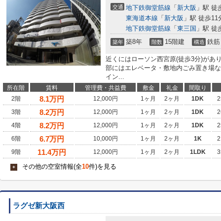
交通
地下鉄御堂筋線
「
新大阪
」駅 徒
東海道本線
「
新大阪
」駅 徒歩11
地下鉄御堂筋線
「
東三国
」駅 徒
築8年
15階建
鉄筋
築年
階数
構造
近くにはローソン西宮原(徒歩3分)が
部にはエレベータ・敷地内ごみ置き場な
イン...
所在階
賃料
管理費・共益費
敷金
礼金
間取り
8.1
万円
2階
12,000円
1ヶ月
2ヶ月
1DK
2
8.2
万円
3階
12,000円
1ヶ月
2ヶ月
1DK
2
8.2
万円
4階
12,000円
1ヶ月
2ヶ月
1DK
2
6.7
万円
6階
10,000円
1ヶ月
2ヶ月
1K
2
11.4
万円
9階
12,000円
1ヶ月
2ヶ月
1LDK
3
その他の空室情報(全
10
件)を見る
+
ラグゼ新大阪西