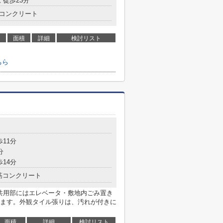
 徒歩23分
コンクリート
面積
詳細
検討リスト
ちら
目
歩11分
分
歩14分
筋コンクリート
。共用部にはエレベータ・敷地内ごみ置き
ます。外観タイル張りは、汚れが付きに
面積
詳細
検討リスト