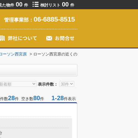
00
00
見た物件
件
検討リスト
件
06-6885-8515
管理事業部：
ローソン西宮原
>
ローソン西宮原の近くの
表示件数：
28
80
1-28
件数
件 空き数
件
件表示
目
分