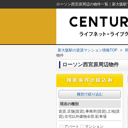
新大阪駅の賃貸マンション情報TOP
>
物件
ローソン西宮原周辺物件
種別で絞り込む
現在の種別
賃貸,店舗(賃貸),事務所(賃貸),土地(賃
貸),住宅以外建物全部,駐車場
アパート
マンション