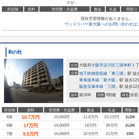
スが...
所在階
賃料
管理費・共益費
敷金
礼金
間取り
現在空室情報がありません。
ウッドリバー新大阪へのお問い合わせは
和の杜
大阪府
大阪市淀川区
三国本町
１
住所
交通
地下鉄御堂筋線
「
東三国
」駅 徒
東海道本線
「
新大阪
」駅 徒歩12
阪急宝塚本線
「
三国
」駅 徒歩12
築18年
8階建
鉄筋
築年
階数
構造
所在階
賃料
管理費・共益費
敷金
礼金
間取り
10.7
万円
6階
10,000円
11.6万円
23.2万円
1LDK
17
万円
6階
10,000円
18万円
36万円
2LDK
9.5
万円
7階
10,000円
10.5万円
21万円
1DK