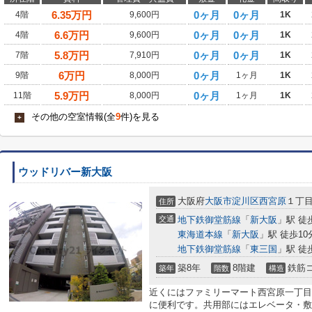
6.35
万円
0ヶ月
0ヶ月
4階
9,600円
1K
6.6
万円
0ヶ月
0ヶ月
4階
9,600円
1K
5.8
万円
0ヶ月
0ヶ月
7階
7,910円
1K
6
万円
0ヶ月
9階
8,000円
1ヶ月
1K
5.9
万円
0ヶ月
11階
8,000円
1ヶ月
1K
その他の空室情報(全
9
件)を見る
+
ウッドリバー新大阪
大阪府
大阪市淀川区
西宮原
１丁
住所
交通
地下鉄御堂筋線
「
新大阪
」駅 徒
東海道本線
「
新大阪
」駅 徒歩10
地下鉄御堂筋線
「
東三国
」駅 徒
築8年
8階建
鉄筋
築年
階数
構造
近くにはファミリーマート西宮原一丁目
に便利です。共用部にはエレベータ・敷