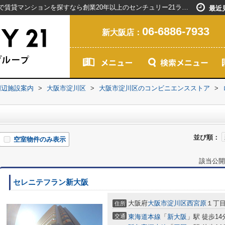
ローソン西宮原周辺の物件一覧｜新大阪駅で賃貸マンションを探すなら創業20年以上のセンチュリー21ライフネット・ライブグループ
最近
06-6886-7933
新大阪店：
周辺施設案内
>
大阪市淀川区
>
大阪市淀川区のコンビニエンスストア
>
並び順：
空室物件のみ表示
該当公開
セレニテフラン新大阪
大阪府
大阪市淀川区
西宮原
１丁
住所
交通
東海道本線
「
新大阪
」駅 徒歩14