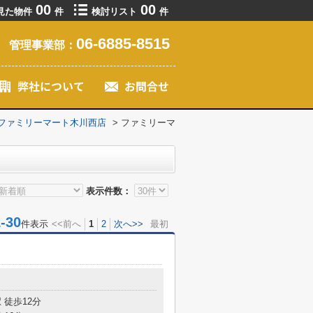
00
00
見た物件
件
検討リスト
件
06-6885-8515
管理事業部：
ファミリーマート木川西店
>
ファミリーマ
表示件数：
30
件表示
<<前へ
1
2
次へ>>
最初
目
 徒歩12分