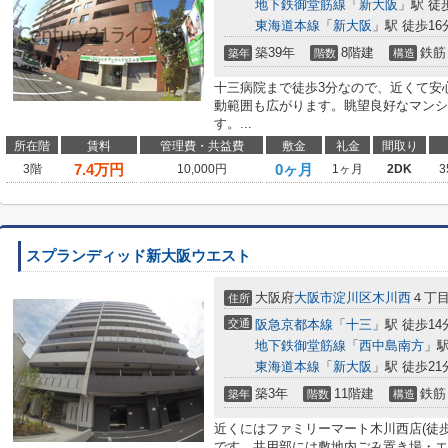
地下鉄御堂筋線
「
新大阪
」駅 徒
東海道本線
「
新大阪
」駅 徒歩16
築39年
8階建
鉄筋
築年
階数
構造
十三病院まで徒歩3分なので、近くて安
動範囲も広がります。眺望良好なマンシ
す。...
所在階
賃料
管理費・共益費
敷金
礼金
間取り
7.4
万円
0ヶ月
3階
10,000円
1ヶ月
2DK
3
スプランディッド新大阪ウエスト
大阪府
大阪市淀川区
木川西
４丁
住所
交通
阪急京都本線
「
十三
」駅 徒歩14
地下鉄御堂筋線
「
西中島南方
」駅
東海道本線
「
新大阪
」駅 徒歩21
築3年
11階建
鉄筋
築年
階数
構造
近くにはファミリーマート木川西店(徒
です。共用部には敷地内ごみ置き場・エ