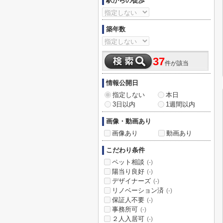
駅からの徒歩
築年数
37
件が該当
情報公開日
指定しない
本日
3日以内
1週間以内
画像・動画あり
画像あり
動画あり
こだわり条件
ペット相談
(-)
陽当り良好
(-)
デザイナーズ
(-)
リノベーション済
(-)
保証人不要
(-)
事務所可
(-)
２人入居可
(-)