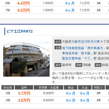
6.4
万円
0ヶ月
6階
7,000円
7.1万円
1K
6.5
万円
0ヶ月
7階
7,000円
7.2万円
1K
ピア土江PART2
大阪府
大阪市淀川区
木川東
４丁
住所
交通
地下鉄御堂筋線
「
西中島南方
」駅
東海道本線
「
新大阪
」駅 徒歩16
阪急京都本線
「
十三
」駅 徒歩19
築40年
5階建
鉄筋
築年
階数
構造
歩いて徒歩6分の場所にグルメシティ木
地内ごみ置き場・エレベータなど様々な
す。...
所在階
賃料
管理費・共益費
敷金
礼金
間取り
3.7
万円
0ヶ月
0ヶ月
2階
8,000円
1R
3.8
万円
0ヶ月
0ヶ月
2階
8,000円
1R