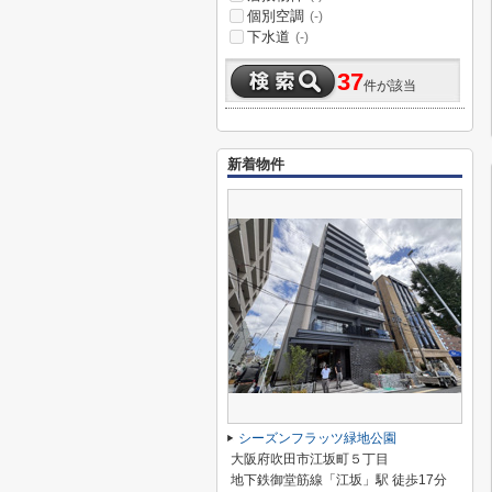
個別空調
(-)
下水道
(-)
37
件が該当
新着物件
シーズンフラッツ緑地公園
大阪府吹田市江坂町５丁目
地下鉄御堂筋線「江坂」駅 徒歩17分