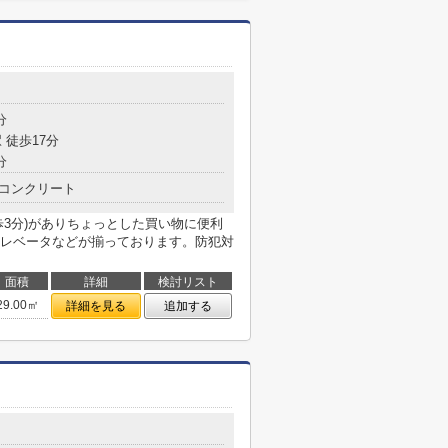
目
分
 徒歩17分
分
コンクリート
歩3分)がありちょっとした買い物に便利
レベータなどが揃っております。防犯対
面積
詳細
検討リスト
29.00㎡
詳細を見る
追加する
目