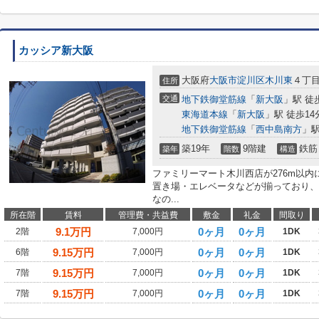
カッシア新大阪
大阪府
大阪市淀川区
木川東
４丁
住所
交通
地下鉄御堂筋線
「
新大阪
」駅 徒
東海道本線
「
新大阪
」駅 徒歩14
地下鉄御堂筋線
「
西中島南方
」駅
築19年
9階建
鉄筋
築年
階数
構造
ファミリーマート木川西店が276m以
置き場・エレベータなどが揃っており、
なの...
所在階
賃料
管理費・共益費
敷金
礼金
間取り
9.1
万円
0ヶ月
0ヶ月
2階
7,000円
1DK
9.15
万円
0ヶ月
0ヶ月
6階
7,000円
1DK
9.15
万円
0ヶ月
0ヶ月
7階
7,000円
1DK
9.15
万円
0ヶ月
0ヶ月
7階
7,000円
1DK