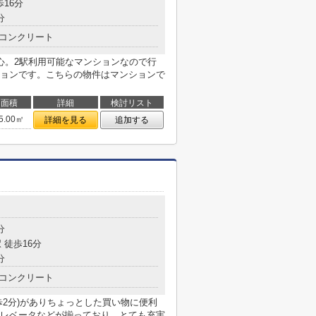
歩16分
分
コンクリート
心。2駅利用可能なマンションなので行
ョンです。こちらの物件はマンションで
面積
詳細
検討リスト
5.00㎡
詳細を見る
追加する
目
分
 徒歩16分
分
コンクリート
歩2分)がありちょっとした買い物に便利
レベータなどが揃っており、とても充実