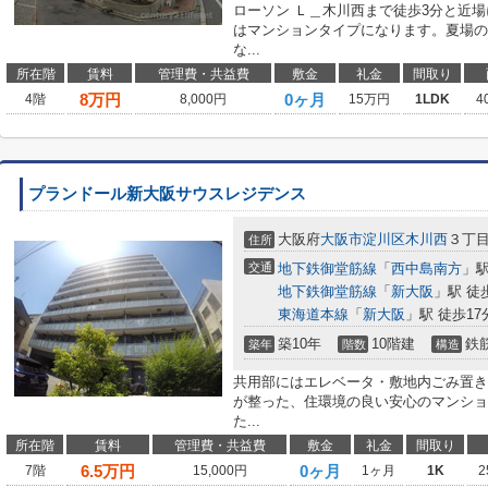
ローソン Ｌ＿木川西まで徒歩3分と近
はマンションタイプになります。夏場の
な...
所在階
賃料
管理費・共益費
敷金
礼金
間取り
8
万円
0ヶ月
4階
8,000円
15万円
1LDK
4
プランドール新大阪サウスレジデンス
大阪府
大阪市淀川区
木川西
３丁
住所
交通
地下鉄御堂筋線
「
西中島南方
」駅
地下鉄御堂筋線
「
新大阪
」駅 徒
東海道本線
「
新大阪
」駅 徒歩17
築10年
10階建
鉄
築年
階数
構造
共用部にはエレベータ・敷地内ごみ置き
が整った、住環境の良い安心のマンショ
た...
所在階
賃料
管理費・共益費
敷金
礼金
間取り
6.5
万円
0ヶ月
7階
15,000円
1ヶ月
1K
2