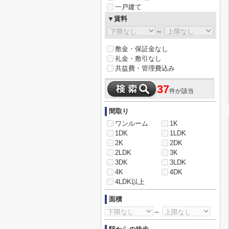
一戸建て
▼賃料
～
敷金・保証金なし
礼金・敷引なし
共益費・管理費込み
37
件が該当
間取り
ワンルーム
1K
1DK
1LDK
2K
2DK
2LDK
3K
3DK
3LDK
4K
4DK
4LDK以上
面積
～