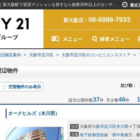
ファミリーマート木川西店周辺の物件一覧｜新大阪駅で賃貸マンションを探すなら創業20年以上のセンチュリー21ライフネット・ライブグループ
最近
06-6886-7933
新大阪店：
周辺施設案内
>
大阪市淀川区
>
大阪市淀川区のコンビニエンスストア
>
周辺物件
並び順：
空室物件のみ表示
37
46
1-
該当公開件数
件 空き数
件
オークヒルズ（木川西）
大阪府
大阪市淀川区
木川西
４丁
住所
交通
地下鉄御堂筋線
「
西中島南方
」駅