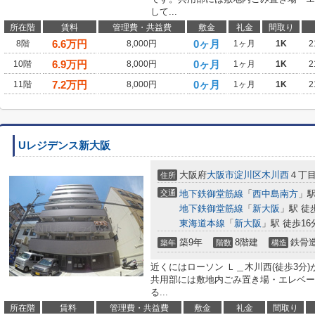
して...
所在階
賃料
管理費・共益費
敷金
礼金
間取り
6.6
万円
0ヶ月
8階
8,000円
1ヶ月
1K
2
6.9
万円
0ヶ月
10階
8,000円
1ヶ月
1K
2
7.2
万円
0ヶ月
11階
8,000円
1ヶ月
1K
2
Uレジデンス新大阪
大阪府
大阪市淀川区
木川西
４丁
住所
交通
地下鉄御堂筋線
「
西中島南方
」駅
地下鉄御堂筋線
「
新大阪
」駅 徒
東海道本線
「
新大阪
」駅 徒歩16
築9年
8階建
鉄骨
築年
階数
構造
近くにはローソン Ｌ＿木川西(徒歩3分
共用部には敷地内ごみ置き場・エレベー
る...
所在階
賃料
管理費・共益費
敷金
礼金
間取り