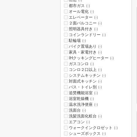
(-)
都市ガス
(-)
オール電化
(-)
エレベーター
(-)
２面バルコニー
(-)
照明器具付き
(-)
コインランドリー
(-)
駐輪場
(-)
バイク置場あり
(-)
家具・家電付き
(-)
IHクッキングヒーター
(-)
ガスコンロ
(-)
コンロ２口以上
(-)
システムキッチン
(-)
対面式キッチン
(-)
バス・トイレ別
(-)
追焚機能浴室
(-)
浴室乾燥機
(-)
温水洗浄便座
(-)
洗面台
(-)
洗髪洗面化粧台
(-)
エアコン
(-)
ウォークインクロゼット
(-)
シューズボックス
(-)