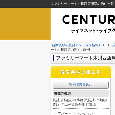
新大阪駅の賃貸マンション情報TOP
>
ート木川西店の近くの物件
ファミリーマート木川西店
種別で絞り込む
現在の種別
賃貸,店舗(賃貸),事務所(賃貸),土地(賃
貸),住宅以外建物全部,駐車場
アパート
マンション