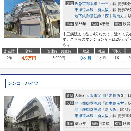
交通
阪急京都本線
「
十三
」駅 徒歩9分
東海道本線
「
新大阪
」駅 徒歩26
地下鉄御堂筋線
「
西中島南方
」駅
築36年
4階建
鉄骨
築年
階数
構造
十三病院まで徒歩4分なので、近くて安
す。こちらのマンションからは2駅が近
らは...
所在階
賃料
管理費・共益費
敷金
礼金
間取り
4.5
万円
0ヶ月
2階
5,000円
1ヶ月
1K
2
シンコーハイツ
大阪府
大阪市淀川区
木川西
３丁
住所
交通
地下鉄御堂筋線
「
西中島南方
」駅
地下鉄御堂筋線
「
新大阪
」駅 徒
東海道本線
「
新大阪
」駅 徒歩19
築37年
4階建
鉄骨
築年
階数
構造