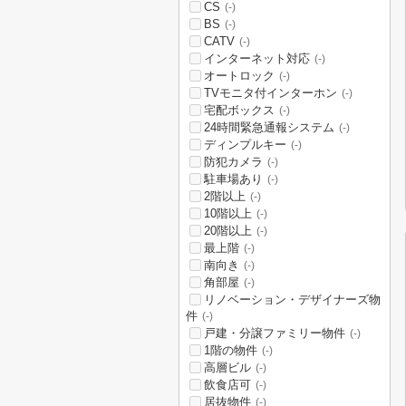
CS
(-)
BS
(-)
CATV
(-)
インターネット対応
(-)
オートロック
(-)
TVモニタ付インターホン
(-)
宅配ボックス
(-)
24時間緊急通報システム
(-)
ディンプルキー
(-)
防犯カメラ
(-)
駐車場あり
(-)
2階以上
(-)
10階以上
(-)
20階以上
(-)
最上階
(-)
南向き
(-)
角部屋
(-)
リノベーション・デザイナーズ物
件
(-)
戸建・分譲ファミリー物件
(-)
1階の物件
(-)
高層ビル
(-)
飲食店可
(-)
居抜物件
(-)