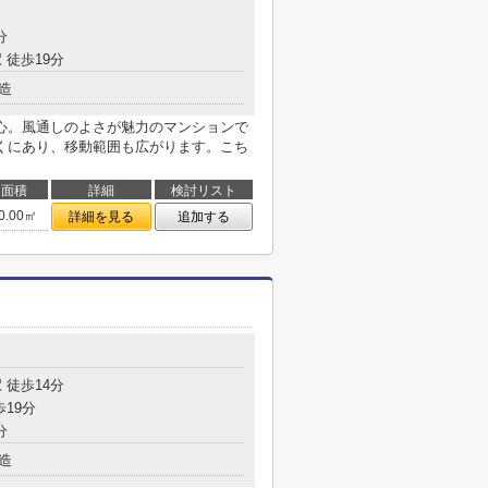
分
 徒歩19分
造
心。風通しのよさが魅力のマンションで
くにあり、移動範囲も広がります。こち
面積
詳細
検討リスト
0.00㎡
詳細を見る
追加する
目
 徒歩14分
歩19分
分
造