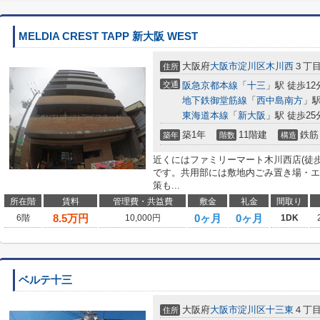
MELDIA CREST TAPP 新大阪 WEST
大阪府
大阪市淀川区
木川西
３丁
住所
交通
阪急京都本線
「
十三
」駅 徒歩12
地下鉄御堂筋線
「
西中島南方
」駅
東海道本線
「
新大阪
」駅 徒歩25
築1年
11階建
鉄筋
築年
階数
構造
近くにはファミリーマート木川西店(徒
です。共用部には敷地内ごみ置き場・エ
策も...
所在階
賃料
管理費・共益費
敷金
礼金
間取り
8.5
万円
0ヶ月
0ヶ月
6階
10,000円
1DK
ベルテ十三
大阪府
大阪市淀川区
十三東
４丁
住所