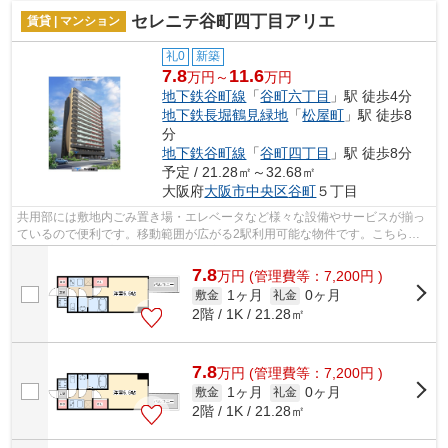
セレニテ谷町四丁目アリエ
賃貸 | マンション
礼0
新築
7.8
11.6
万円～
万円
地下鉄谷町線
「
谷町六丁目
」駅 徒歩4分
地下鉄長堀鶴見緑地
「
松屋町
」駅 徒歩8
分
地下鉄谷町線
「
谷町四丁目
」駅 徒歩8分
予定 / 21.28㎡～32.68㎡
大阪府
大阪市中央区
谷町
５丁目
共用部には敷地内ごみ置き場・エレベータなど様々な設備やサービスが揃っ
ているので便利です。移動範囲が広がる2駅利用可能な物件です。こちらは
マンションタイプになります。大阪市中...
7.8
万
円
(管理費等：7,200円 )
1ヶ月
0ヶ月
敷金
礼金
2階 / 1K / 21.28㎡
7.8
万
円
(管理費等：7,200円 )
1ヶ月
0ヶ月
敷金
礼金
2階 / 1K / 21.28㎡