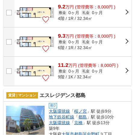
9.2
万
円
(管理費等：8,000円 )
0ヶ月
0ヶ月
敷金
礼金
4階 / 1R / 32.34㎡
9.3
万
円
(管理費等：8,000円 )
0ヶ月
0ヶ月
敷金
礼金
6階 / 1R / 32.34㎡
11.2
万
円
(管理費等：8,000円 )
0ヶ月
0ヶ月
敷金
礼金
9階 / 1K / 32.34㎡
エスレジデンス都島
賃貸 | マンション
敷0
大阪環状線
「
桜ノ宮
」駅 徒歩9分
地下鉄谷町線
「
都島
」駅 徒歩10分
大阪環状線
「
京橋
」駅 徒歩13分
築9年
大阪府
大阪市都島区
中野町
３丁目