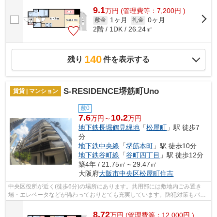
9.1
万
円
(管理費等：7,200円 )
1ヶ月
0ヶ月
敷金
礼金
2階 / 1DK / 26.24㎡
140
残り
件を表示する
S-RESIDENCE堺筋町Uno
賃貸 | マンション
敷0
7.6
10.2
万円～
万円
地下鉄長堀鶴見緑地
「
松屋町
」駅 徒歩7
分
地下鉄中央線
「
堺筋本町
」駅 徒歩10分
地下鉄谷町線
「
谷町四丁目
」駅 徒歩12分
築4年 / 21.75㎡～29.47㎡
大阪府
大阪市中央区
松屋町住吉
中央区役所が近く(徒歩6分)の場所にあります。共用部には敷地内ごみ置き
場・エレベータなどが備わっておりとても充実しています。防犯対策もバッ
チリなマンションタイプの物件です。2...
8.72
万
円
(管理費等：12,000円 )