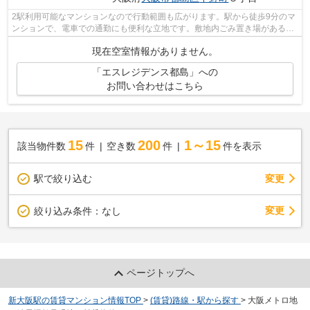
2駅利用可能なマンションなので行動範囲も広がります。駅から徒歩9分のマ
ンションで、電車での通勤にも便利な立地です。敷地内ごみ置き場があるの
でゴミの持ち運びの負担を少しでも減...
現在空室情報がありません。
「エスレジデンス都島」への
お問い合わせはこちら
15
200
1～15
該当物件数
件
空き数
件
件を表示
駅で絞り込む
変更
変更
絞り込み条件：
なし
ページトップへ
新大阪駅の賃貸マンション情報TOP
>
(賃貸)路線・駅から探す
>
大阪メトロ地