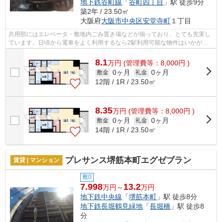
地下鉄谷町線
「
谷町四丁目
」駅 徒歩9分
築2年 / 23.50㎡
大阪府
大阪市中央区
安堂寺町
１丁目
共用部にはエレベータ・敷地内ごみ置き場などが揃っており、とても充実し
ています。日頃から電車をよく利用するなら2駅利用可能な物件はいかがで
しょうか。こちらの物件はマンションで...
8.1
万
円
(管理費等：8,000円 )
0ヶ月
0ヶ月
敷金
礼金
12階 / 1R / 23.50㎡
8.35
万
円
(管理費等：8,000円 )
0ヶ月
0ヶ月
敷金
礼金
14階 / 1R / 23.50㎡
プレサンス堺筋本町エグゼブラン
賃貸 | マンション
敷0
7.998
13.2
万円～
万円
地下鉄中央線
「
堺筋本町
」駅 徒歩8分
地下鉄長堀鶴見緑地
「
長堀橋
」駅 徒歩8
分