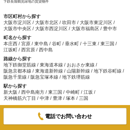
下鉄長堀鶴見緑地の賃貸物件
市区町村から探す
大阪市淀川区
/
大阪市北区
/
吹田市
/
大阪市東淀川区
/
大阪市中央区
/
大阪市西淀川区
/
大阪市福島区
/
豊中市
町名から探す
本庄西
/
宮原
/
東中島
/
谷町
/
垂水町
/
十三東
/
東三国
/
江坂町
/
西宮原
/
西中島
路線から探す
地下鉄御堂筋線
/
東海道本線
/
おおさか東線
/
阪急京都本線
/
東海道新幹線
/
山陽新幹線
/
地下鉄谷町線
/
阪急千里線
/
阪急宝塚本線
/
地下鉄堺筋線
駅から探す
新大阪
/
西中島南方
/
東三国
/
中崎町
/
江坂
/
天神橋筋六丁目
/
中津
/
豊津
/
塚本
/
三国
電話でお問い合わせ