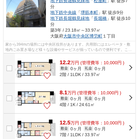
地下鉄長堀鶴見緑地
「
松屋町
」駅 徒歩7
分
地下鉄中央線
「
堺筋本町
」駅 徒歩9分
地下鉄長堀鶴見緑地
「
長堀橋
」駅 徒歩10
分
築3年 / 23.18㎡～33.97㎡
大阪府
大阪市中央区
博労町
１丁目
家から394mの場所には中央区役所があります。共用部にはエレベータ・敷
地内ごみ置き場など様々な設備やサービスが揃っているので便利です。こち
らの物件はマンションです。付近にある2...
12.2
万
円
(管理費等：10,000円 )
0ヶ月
0ヶ月
敷金
礼金
2階 / 1LDK / 33.97㎡
8.1
万
円
(管理費等：10,000円 )
0ヶ月
0ヶ月
敷金
礼金
4階 / 1K / 24.61㎡
12.5
万
円
(管理費等：10,000円 )
0ヶ月
0ヶ月
敷金
礼金
7階 / 1LDK / 33.97㎡