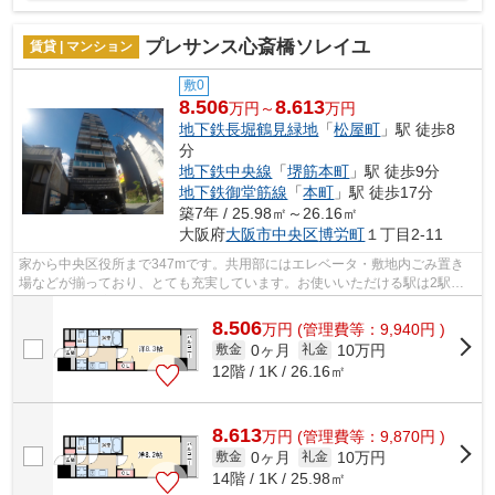
プレサンス心斎橋ソレイユ
賃貸 | マンション
敷0
8.506
8.613
万円～
万円
地下鉄長堀鶴見緑地
「
松屋町
」駅 徒歩8
分
地下鉄中央線
「
堺筋本町
」駅 徒歩9分
地下鉄御堂筋線
「
本町
」駅 徒歩17分
築7年 / 25.98㎡～26.16㎡
大阪府
大阪市中央区
博労町
１丁目2-11
家から中央区役所まで347mです。共用部にはエレベータ・敷地内ごみ置き
場などが揃っており、とても充実しています。お使いいただける駅は2駅あ
り、行き先に応じて使い分けができます。...
8.506
万
円
(管理費等：9,940円 )
0ヶ月
10万円
敷金
礼金
12階 / 1K / 26.16㎡
8.613
万
円
(管理費等：9,870円 )
0ヶ月
10万円
敷金
礼金
14階 / 1K / 25.98㎡