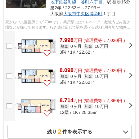
地下鉄谷町線
「
谷町六丁目
」駅 徒歩16分
築2年 / 22.62㎡～27.93㎡
大阪府
大阪市中央区
博労町
１丁目
家から中央区役所まで373mです。共用部にはエレベータ・敷地内ごみ置き
場などが揃っております。行き先に応じて駅を選べる2駅利用可能な物件で
す。こちらの物件はマンションです。お求...
7.998
万
円
(管理費等：7,020円 )
0ヶ月
10万円
敷金
礼金
3階 / 1K / 22.62㎡
8.098
万
円
(管理費等：7,020円 )
0ヶ月
10万円
敷金
礼金
5階 / 1K / 22.62㎡
8.714
万
円
(管理費等：7,860円 )
0ヶ月
10万円
敷金
礼金
12階 / 1K / 25.35㎡
2
残り
件を表示する