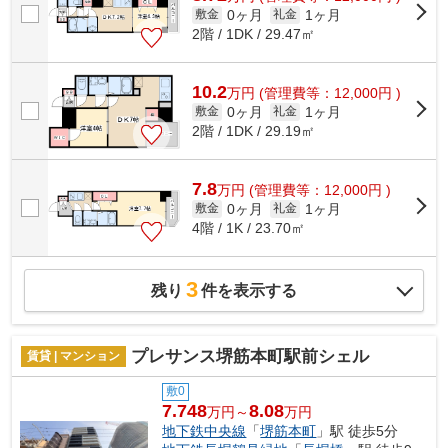
0ヶ月
1ヶ月
敷金
礼金
2階 / 1DK / 29.47㎡
10.2
万
円
(管理費等：12,000円 )
0ヶ月
1ヶ月
敷金
礼金
2階 / 1DK / 29.19㎡
7.8
万
円
(管理費等：12,000円 )
0ヶ月
1ヶ月
敷金
礼金
4階 / 1K / 23.70㎡
3
残り
件を表示する
プレサンス堺筋本町駅前シェル
賃貸 | マンション
敷0
7.748
8.08
万円～
万円
地下鉄中央線
「
堺筋本町
」駅 徒歩5分