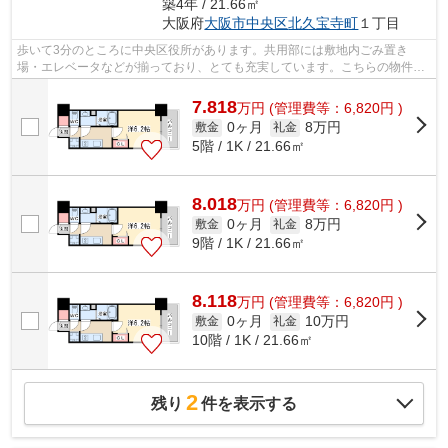
築4年 / 21.66㎡
大阪府
大阪市中央区
北久宝寺町
１丁目
歩いて3分のところに中央区役所があります。共用部には敷地内ごみ置き
場・エレベータなどが揃っており、とても充実しています。こちらの物件は
周辺に駅が2つあるので電車へのアクセス...
7.818
万
円
(管理費等：6,820円 )
0ヶ月
8万円
敷金
礼金
5階 / 1K / 21.66㎡
8.018
万
円
(管理費等：6,820円 )
0ヶ月
8万円
敷金
礼金
9階 / 1K / 21.66㎡
8.118
万
円
(管理費等：6,820円 )
0ヶ月
10万円
敷金
礼金
10階 / 1K / 21.66㎡
2
残り
件を表示する