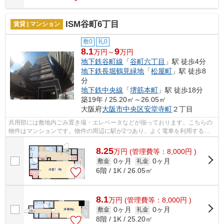
ISM谷町6丁目
賃貸 | マンション
敷0
礼0
8.1
9
万円～
万円
地下鉄谷町線
「
谷町六丁目
」駅 徒歩4分
地下鉄長堀鶴見緑地
「
松屋町
」駅 徒歩8
分
地下鉄中央線
「
堺筋本町
」駅 徒歩18分
築19年 / 25.20㎡～26.05㎡
大阪府
大阪市中央区
安堂寺町
２丁目
共用部には敷地内ごみ置き場・エレベータなどが揃っております。こちらの
物件はマンションです。物件の周辺に駅が2つあり、よく電車を利用する方
にピッタリです。不動産情報でお困りな...
8.25
万
円
(管理費等：8,000円 )
0ヶ月
0ヶ月
敷金
礼金
6階 / 1K / 26.05㎡
8.1
万
円
(管理費等：8,000円 )
0ヶ月
0ヶ月
敷金
礼金
8階 / 1K / 25.20㎡