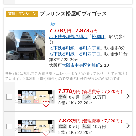
プレサンス松屋町ヴィゴラス
賃貸 | マンション
敷0
7.778
7.873
万円～
万円
地下鉄長堀鶴見緑地
「
松屋町
」駅 徒歩4
分
地下鉄谷町線
「
谷町六丁目
」駅 徒歩8分
地下鉄谷町線
「
谷町四丁目
」駅 徒歩11分
築3年 / 22.20㎡
大阪府
大阪市中央区
神崎町
2-10
共用部には敷地内ごみ置き場・エレベータなどが揃っており、とても充実し
ています。2駅利用可能な物件なので交通の利便性が良いのが魅力です。こ
ちらの物件はマンションです。当社スタ...
7.778
万
円
(管理費等：7,220円 )
0ヶ月
10万円
敷金
礼金
6階 / 1K / 22.20㎡
7.873
万
円
(管理費等：7,220円 )
0ヶ月
10万円
敷金
礼金
8階 / 1K / 22.20㎡