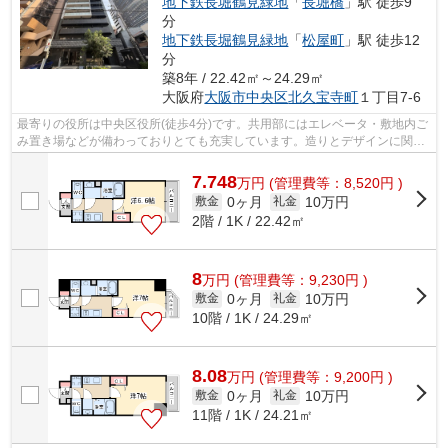
地下鉄長堀鶴見緑地
「
長堀橋
」駅 徒歩9
分
地下鉄長堀鶴見緑地
「
松屋町
」駅 徒歩12
分
築8年 / 22.42㎡～24.29㎡
大阪府
大阪市中央区
北久宝寺町
１丁目7-6
最寄りの役所は中央区役所(徒歩4分)です。共用部にはエレベータ・敷地内ご
み置き場などが備わっておりとても充実しています。造りとデザインに関し
て、自信をもって情報を提供できるマ...
7.748
万
円
(管理費等：8,520円 )
0ヶ月
10万円
敷金
礼金
2階 / 1K / 22.42㎡
8
万
円
(管理費等：9,230円 )
0ヶ月
10万円
敷金
礼金
10階 / 1K / 24.29㎡
8.08
万
円
(管理費等：9,200円 )
0ヶ月
10万円
敷金
礼金
11階 / 1K / 24.21㎡