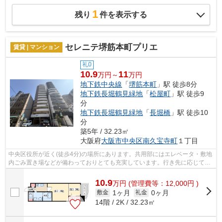
1
残り
件を表示する
セレニテ堺筋本町プリエ
賃貸 | マンション
礼0
10.9
11
万円～
万円
地下鉄中央線
「
堺筋本町
」駅 徒歩8分
地下鉄長堀鶴見緑地
「
松屋町
」駅 徒歩9
分
地下鉄長堀鶴見緑地
「
長堀橋
」駅 徒歩10
分
築5年 / 32.23㎡
大阪府
大阪市中央区
南久宝寺町
１丁目
中央区役所が近く(徒歩4分)の場所にあります。共用部にはエレベータ・敷地
内ごみ置き場などが備わっておりとても充実しています。行き先に応じて駅
を選べる2駅利用可能な物件です。こ...
10.9
万
円
(管理費等：12,000円 )
1ヶ月
0ヶ月
敷金
礼金
14階 / 2K / 32.23㎡