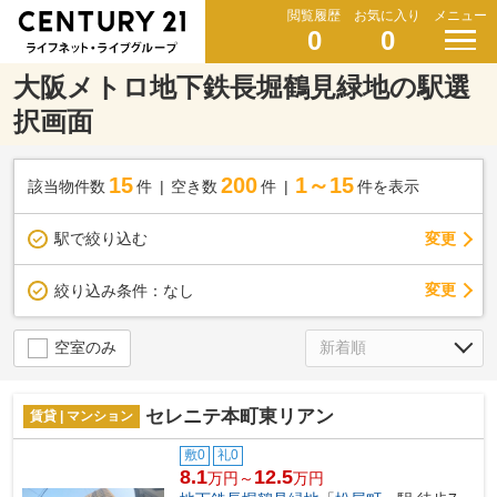
閲覧履歴
お気に入り
メニュー
0
0
大阪メトロ地下鉄長堀鶴見緑地の駅選
択画面
15
200
1～15
該当物件数
件
空き数
件
件を表示
駅で絞り込む
変更
変更
絞り込み条件：
なし
空室のみ
セレニテ本町東リアン
賃貸 | マンション
敷0
礼0
8.1
12.5
万円～
万円