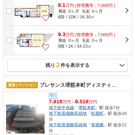
9.1
万
円
(管理費等：7,000円 )
0ヶ月
0ヶ月
敷金
礼金
8階 / 1DK / 34.30㎡
9.3
万
円
(管理費等：7,000円 )
0ヶ月
0ヶ月
敷金
礼金
9階 / 1K / 34.23㎡
2
残り
件を表示する
プレサンス堺筋本町ディスティニー
賃貸 | マンション
敷0
7.818
8.518
万円～
万円
地下鉄中央線
「
堺筋本町
」駅 徒歩7分
地下鉄長堀鶴見緑地
「
松屋町
」駅 徒歩10
分
地下鉄長堀鶴見緑地
「
長堀橋
」駅 徒歩12
分