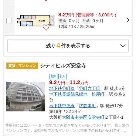
8.2
万
円
(管理費等：8,000円 )
0ヶ月
0ヶ月
敷金
礼金
12階 / 1K / 25.20㎡
4
残り
件を表示する
シティヒルズ安堂寺
賃貸 | マンション
敷0
礼0
9.2
11.2
万円～
万円
地下鉄谷町線
「
谷町六丁目
」駅 徒歩5分
地下鉄長堀鶴見緑地
「
松屋町
」駅 徒歩6
分
地下鉄中央線
「
堺筋本町
」駅 徒歩17分
築18年 / 32.34㎡
大阪府
大阪市中央区
安堂寺町
２丁目4-1
共用部にはエレベータ・敷地内ごみ置き場などが揃っております。最上階の
マンションです。2駅利用できるマンションは電車での移動が便利です。造
りとデザインに関して、自信をもって情...