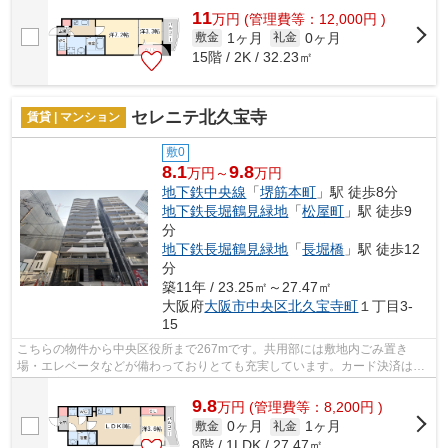
11
万
円
(管理費等：12,000円 )
1ヶ月
0ヶ月
敷金
礼金
15階 / 2K / 32.23㎡
セレニテ北久宝寺
賃貸 | マンション
敷0
8.1
9.8
万円～
万円
地下鉄中央線
「
堺筋本町
」駅 徒歩8分
地下鉄長堀鶴見緑地
「
松屋町
」駅 徒歩9
分
地下鉄長堀鶴見緑地
「
長堀橋
」駅 徒歩12
分
築11年 / 23.25㎡～27.47㎡
大阪府
大阪市中央区
北久宝寺町
１丁目3-
15
こちらの物件から中央区役所まで267mです。共用部には敷地内ごみ置き
場・エレベータなどが備わっておりとても充実しています。カード決済は、
月々の家賃や初期費用支払いのわずらわし...
9.8
万
円
(管理費等：8,200円 )
0ヶ月
1ヶ月
敷金
礼金
8階 / 1LDK / 27.47㎡