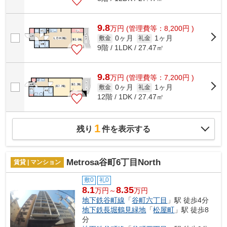
9.8
万
円
(管理費等：8,200円 )
0ヶ月
1ヶ月
敷金
礼金
9階 / 1LDK / 27.47㎡
9.8
万
円
(管理費等：7,200円 )
0ヶ月
1ヶ月
敷金
礼金
12階 / 1DK / 27.47㎡
1
残り
件を表示する
Metrosa谷町6丁目North
賃貸 | マンション
敷0
礼0
8.1
8.35
万円～
万円
地下鉄谷町線
「
谷町六丁目
」駅 徒歩4分
地下鉄長堀鶴見緑地
「
松屋町
」駅 徒歩8
分