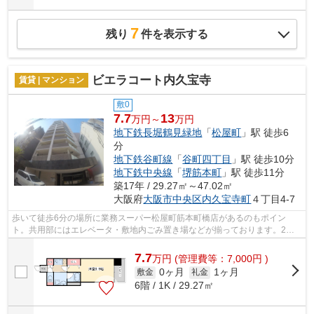
7
残り
件を表示する
ビエラコート内久宝寺
賃貸 | マンション
敷0
7.7
13
万円～
万円
地下鉄長堀鶴見緑地
「
松屋町
」駅 徒歩6
分
地下鉄谷町線
「
谷町四丁目
」駅 徒歩10分
地下鉄中央線
「
堺筋本町
」駅 徒歩11分
築17年 / 29.27㎡～47.02㎡
大阪府
大阪市中央区
内久宝寺町
４丁目4-7
歩いて徒歩6分の場所に業務スーパー松屋町筋本町橋店があるのもポイン
ト。共用部にはエレベータ・敷地内ごみ置き場などが揃っております。2駅
利用可能で利便性の高い物件です。防犯対...
7.7
万
円
(管理費等：7,000円 )
0ヶ月
1ヶ月
敷金
礼金
6階 / 1K / 29.27㎡