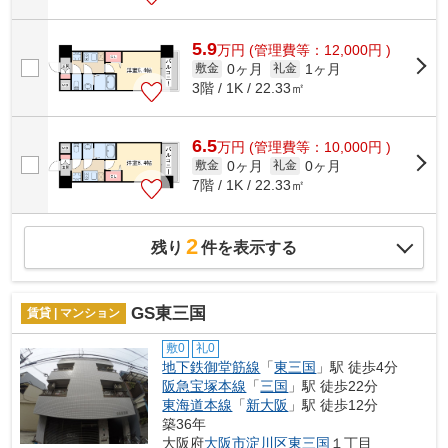
5.9
万
円
(管理費等：12,000円 )
0ヶ月
1ヶ月
敷金
礼金
3階 / 1K / 22.33㎡
6.5
万
円
(管理費等：10,000円 )
0ヶ月
0ヶ月
敷金
礼金
7階 / 1K / 22.33㎡
2
残り
件を表示する
GS東三国
賃貸 | マンション
敷0
礼0
地下鉄御堂筋線
「
東三国
」駅 徒歩4分
阪急宝塚本線
「
三国
」駅 徒歩22分
東海道本線
「
新大阪
」駅 徒歩12分
築36年
大阪府
大阪市淀川区
東三国
１丁目