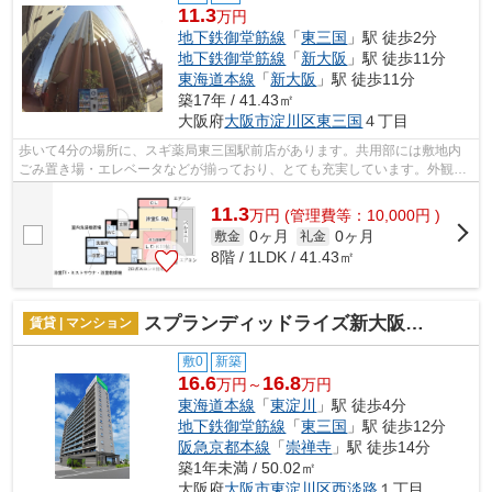
11.3
万円
地下鉄御堂筋線
「
東三国
」駅 徒歩2分
地下鉄御堂筋線
「
新大阪
」駅 徒歩11分
東海道本線
「
新大阪
」駅 徒歩11分
築17年 / 41.43㎡
大阪府
大阪市淀川区
東三国
４丁目
歩いて4分の場所に、スギ薬局東三国駅前店があります。共用部には敷地内
ごみ置き場・エレベータなどが揃っており、とても充実しています。外観タ
イル張りは、雨風の侵入を防ぎ骨組みを...
11.3
万
円
(管理費等：10,000円 )
0ヶ月
0ヶ月
敷金
礼金
8階 / 1LDK / 41.43㎡
スプランディッドライズ新大阪ノース
賃貸 | マンション
敷0
新築
16.6
16.8
万円～
万円
東海道本線
「
東淀川
」駅 徒歩4分
地下鉄御堂筋線
「
東三国
」駅 徒歩12分
阪急京都本線
「
崇禅寺
」駅 徒歩14分
築1年未満 / 50.02㎡
大阪府
大阪市東淀川区
西淡路
１丁目