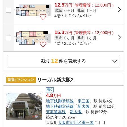
12.5
万
円
(管理費等：12,000円 )
0ヶ月
1ヶ月
敷金
礼金
4階 / 1LDK / 34.91㎡
15.3
万
円
(管理費等：12,000円 )
0ヶ月
1ヶ月
敷金
礼金
4階 / 2LDK / 42.73㎡
12
残り
件を表示する
リーガル新大阪2
賃貸 | マンション
敷0
4.8
万円
地下鉄御堂筋線
「
東三国
」駅 徒歩4分
地下鉄御堂筋線
「
新大阪
」駅 徒歩12分
東海道本線
「
新大阪
」駅 徒歩12分
築29年 / 20.25㎡
大阪府
大阪市淀川区
東三国
４丁目