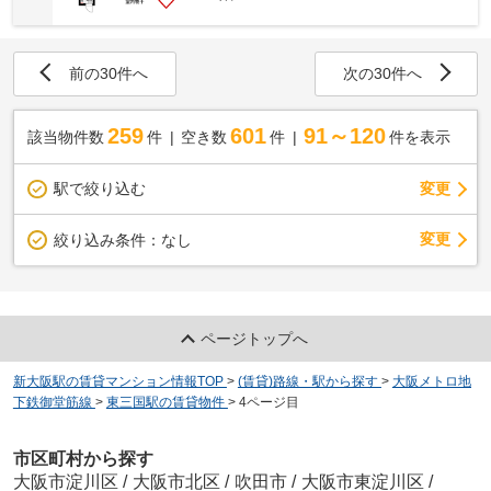
前の30件へ
次の30件へ
259
601
91～120
該当物件数
件
空き数
件
件を表示
駅で絞り込む
変更
変更
絞り込み条件：
なし
ページトップへ
新大阪駅の賃貸マンション情報TOP
>
(賃貸)路線・駅から探す
>
大阪メトロ地
下鉄御堂筋線
>
東三国駅の賃貸物件
>
4ページ目
市区町村から探す
大阪市淀川区
/
大阪市北区
/
吹田市
/
大阪市東淀川区
/