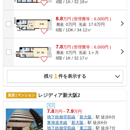
4階 / 1K / 32.18㎡
8.8
万
円
(管理費等：6,000円 )
0万円
17.6万円
敷金
礼金
6階 / 1DK / 34.12㎡
7.8
万
円
(管理費等：6,000円 )
0万円
1ヶ月
敷金
礼金
8階 / 1K / 32.17㎡
1
残り
件を表示する
レジディア新大阪2
賃貸 | マンション
礼0
7.8
7.9
万円～
万円
地下鉄御堂筋線
「
新大阪
」駅 徒歩6分
東海道本線
「
新大阪
」駅 徒歩6分
地下鉄御堂筋線
「
東三国
」駅 徒歩7分