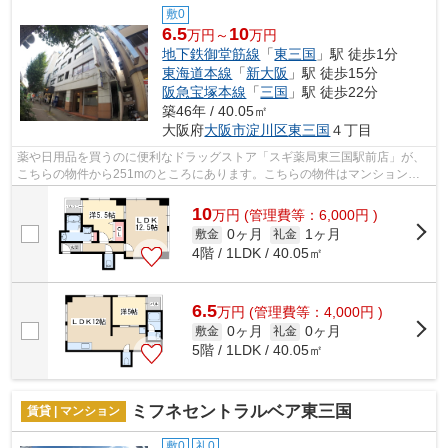
敷0
6.5
10
万円～
万円
地下鉄御堂筋線
「
東三国
」駅 徒歩1分
東海道本線
「
新大阪
」駅 徒歩15分
阪急宝塚本線
「
三国
」駅 徒歩22分
築46年 / 40.05㎡
大阪府
大阪市淀川区
東三国
４丁目
薬や日用品を買うのに便利なドラッグストア「スギ薬局東三国駅前店」が、
こちらの物件から251mのところにあります。こちらの物件はマンションで
す。マンションの周辺に駅が2つあり、よ...
10
万
円
(管理費等：6,000円 )
0ヶ月
1ヶ月
敷金
礼金
4階 / 1LDK / 40.05㎡
6.5
万
円
(管理費等：4,000円 )
0ヶ月
0ヶ月
敷金
礼金
5階 / 1LDK / 40.05㎡
ミフネセントラルベア東三国
賃貸 | マンション
敷0
礼0