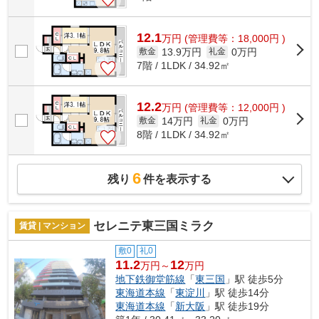
12.1
万
円
(管理費等：18,000円 )
13.9万円
0万円
敷金
礼金
7階 / 1LDK / 34.92㎡
12.2
万
円
(管理費等：12,000円 )
14万円
0万円
敷金
礼金
8階 / 1LDK / 34.92㎡
6
残り
件を表示する
セレニテ東三国ミラク
賃貸 | マンション
敷0
礼0
11.2
12
万円～
万円
地下鉄御堂筋線
「
東三国
」駅 徒歩5分
東海道本線
「
東淀川
」駅 徒歩14分
東海道本線
「
新大阪
」駅 徒歩19分