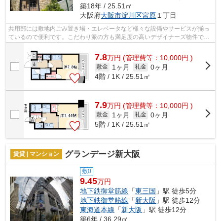
築18年 / 25.51㎡
大阪府
大阪市淀川区
宮原
１丁目
共用部には敷地内ごみ置き場・エレベータなど様々な設備やサービスが揃っ
ているので便利です。こだわり派の方も満足度の高いデザイナーズ物件で
す。2駅利用ができるので電車の利用に役...
7.8
万
円
(管理費等：10,000円 )
1ヶ月
0ヶ月
敷金
礼金
4階 / 1K / 25.51㎡
7.9
万
円
(管理費等：10,000円 )
1ヶ月
0ヶ月
敷金
礼金
5階 / 1K / 25.51㎡
グランデージ新大阪
賃貸 | マンション
敷0
9.45
万円
地下鉄御堂筋線
「
東三国
」駅 徒歩5分
地下鉄御堂筋線
「
新大阪
」駅 徒歩12分
東海道本線
「
新大阪
」駅 徒歩12分
築6年 / 36.29㎡