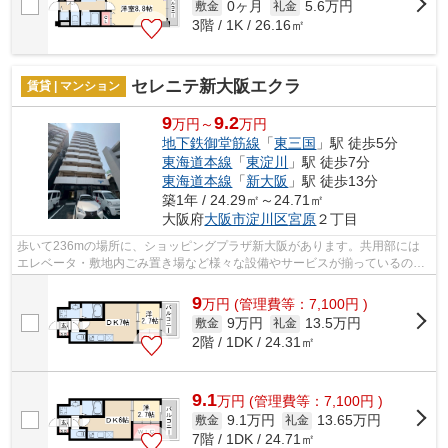
0ヶ月
5.6万円
敷金
礼金
3階 / 1K / 26.16㎡
セレニテ新大阪エクラ
賃貸 | マンション
9
9.2
万円～
万円
地下鉄御堂筋線
「
東三国
」駅 徒歩5分
東海道本線
「
東淀川
」駅 徒歩7分
東海道本線
「
新大阪
」駅 徒歩13分
築1年 / 24.29㎡～24.71㎡
大阪府
大阪市淀川区
宮原
２丁目
歩いて236mの場所に、ショッピングプラザ新大阪があります。共用部には
エレベータ・敷地内ごみ置き場など様々な設備やサービスが揃っているので
便利です。外観タイル張りの物件が好評...
9
万
円
(管理費等：7,100円 )
9万円
13.5万円
敷金
礼金
2階 / 1DK / 24.31㎡
9.1
万
円
(管理費等：7,100円 )
9.1万円
13.65万円
敷金
礼金
7階 / 1DK / 24.71㎡