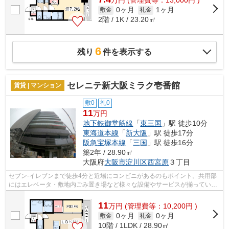
万
円
(管理費等：13,000円 )
0ヶ月
1ヶ月
敷金
礼金
2階 / 1K / 23.20㎡
6
残り
件を表示する
セレニテ新大阪ミラク壱番館
賃貸 | マンション
敷0
礼0
11
万円
地下鉄御堂筋線
「
東三国
」駅 徒歩10分
東海道本線
「
新大阪
」駅 徒歩17分
阪急宝塚本線
「
三国
」駅 徒歩16分
築2年 / 28.90㎡
大阪府
大阪市淀川区
西宮原
３丁目
セブン-イレブンまで徒歩4分と近場にコンビニがあるのもポイント。共用部
にはエレベータ・敷地内ごみ置き場など様々な設備やサービスが揃っている
ので便利です。2駅利用可能な物件なの...
11
万
円
(管理費等：10,200円 )
0ヶ月
0ヶ月
敷金
礼金
10階 / 1LDK / 28.90㎡