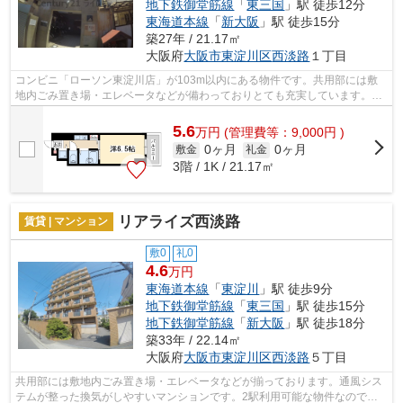
地下鉄御堂筋線
「
東三国
」駅 徒歩12分
東海道本線
「
新大阪
」駅 徒歩15分
築27年 / 21.17㎡
大阪府
大阪市東淀川区
西淡路
１丁目
コンビニ「ローソン東淀川店」が103m以内にある物件です。共用部には敷
地内ごみ置き場・エレベータなどが備わっておりとても充実しています。ご
利用可能な駅が2つあり、行き先に応じて...
5.6
万
円
(管理費等：9,000円 )
0ヶ月
0ヶ月
敷金
礼金
3階 / 1K / 21.17㎡
リアライズ西淡路
賃貸 | マンション
敷0
礼0
4.6
万円
東海道本線
「
東淀川
」駅 徒歩9分
地下鉄御堂筋線
「
東三国
」駅 徒歩15分
地下鉄御堂筋線
「
新大阪
」駅 徒歩18分
築33年 / 22.14㎡
大阪府
大阪市東淀川区
西淡路
５丁目
共用部には敷地内ごみ置き場・エレベータなどが揃っております。通風シス
テムが整った換気がしやすいマンションです。2駅利用可能な物件なので交