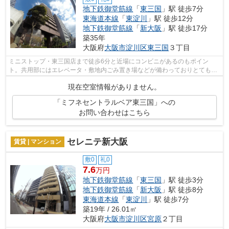
地下鉄御堂筋線
「
東三国
」駅 徒歩7分
東海道本線
「
東淀川
」駅 徒歩12分
地下鉄御堂筋線
「
新大阪
」駅 徒歩17分
築35年
大阪府
大阪市淀川区
東三国
３丁目
ミニストップ・東三国店まで徒歩6分と近場にコンビニがあるのもポイン
ト。共用部にはエレベータ・敷地内ごみ置き場などが備わっておりとても充
実しています。こちらの物件はマンション...
現在空室情報がありません。
「ミフネセントラルベア東三国」への
お問い合わせはこちら
セレニテ新大阪
賃貸 | マンション
敷0
礼0
7.6
万円
地下鉄御堂筋線
「
東三国
」駅 徒歩3分
地下鉄御堂筋線
「
新大阪
」駅 徒歩8分
東海道本線
「
東淀川
」駅 徒歩7分
築19年 / 26.01㎡
大阪府
大阪市淀川区
宮原
２丁目