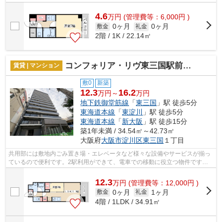
通の利便性が良いのが魅力です。こちら...
4.6
万
円
(管理費等：6,000円 )
0ヶ月
0ヶ月
敷金
礼金
2階 / 1K / 22.14㎡
コンフォリア・リヴ東三国駅前ソルテラス
賃貸 | マンション
敷0
新築
12.3
16.2
万円～
万円
地下鉄御堂筋線
「
東三国
」駅 徒歩5分
東海道本線
「
東淀川
」駅 徒歩5分
東海道本線
「
新大阪
」駅 徒歩15分
築1年未満 / 34.54㎡～42.73㎡
大阪府
大阪市淀川区
東三国
１丁目
共用部には敷地内ごみ置き場・エレベータなど様々な設備やサービスが揃っ
ているので便利です。2駅利用ができて、電車での移動に役立つ物件です。
外観タイル張りを採用し、素敵な見た目...
12.3
万
円
(管理費等：12,000円 )
0ヶ月
1ヶ月
敷金
礼金
4階 / 1LDK / 34.91㎡