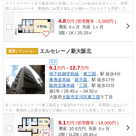
ファミリーマートまで徒歩3分と近場にコンビニがあるのもポイント。共用
部にはエレベータ・敷地内ごみ置き場などが備わっておりとても充実してい
ます。眺望良好なエリアの物件です。お...
4.8
万
円
(管理費等：5,000円 )
0ヶ月
1ヶ月
敷金
礼金
3階 / 1K / 20.25㎡
エルセレーノ新大阪北
賃貸 | マンション
礼0
9.1
12.7
万円～
万円
地下鉄御堂筋線
「
東三国
」駅 徒歩4分
東海道本線
「
新大阪
」駅 徒歩17分
阪急宝塚本線
「
三国
」駅 徒歩22分
築1年 / 28.45㎡～34.92㎡
大阪府
大阪市淀川区
東三国
５丁目
近くのグルメシティー東三国店まで徒歩5分で行けます。共用部にはエレベ
ータ・敷地内ごみ置き場などが備わっておりとても充実しています。造りと
デザインに関して、自信をもって情報を...
9.1
万
円
(管理費等：18,000円 )
10.9万円
0ヶ月
敷金
礼金
2階 / 1LDK / 28.45㎡