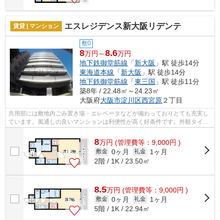
エスレジデンス新大阪リデンテ
賃貸 | マンション
敷0
8
8.6
万円～
万円
地下鉄御堂筋線
「
新大阪
」駅 徒歩14分
東海道本線
「
新大阪
」駅 徒歩14分
地下鉄御堂筋線
「
東三国
」駅 徒歩11分
築8年 / 22.48㎡～24.23㎡
大阪府
大阪市淀川区
西宮原
２丁目
共用部には敷地内ごみ置き場・エレベータなどが備わっておりとても充実し
ています。風通しの良いマンションは利便性が高く好条件です。外観タイル
張りなので経年劣化が少なくメンテナ...
8
万
円
(管理費等：9,000円 )
0ヶ月
1ヶ月
敷金
礼金
2階 / 1K / 23.50㎡
8.5
万
円
(管理費等：9,000円 )
0ヶ月
1ヶ月
敷金
礼金
5階 / 1K / 22.94㎡