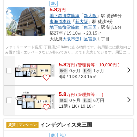
敷0
5.8
万円
地下鉄御堂筋線
「
新大阪
」駅 徒歩9分
東海道本線
「
新大阪
」駅 徒歩9分
地下鉄御堂筋線
「
東三国
」駅 徒歩5分
築27年 / 19.10㎡～23.15㎡
大阪府
大阪市淀川区
宮原
１丁目
ファミリーマート宮原1丁目店が184mにある物件です。共用部には敷地内ご
み置き場・エレベータなどが揃っており、とても充実しています。周辺に2
駅あるので電車通勤しやすいです。夏場...
5.8
万
円
(管理費等：10,000円 )
0ヶ月
1ヶ月
敷金
礼金
4階 / 1DK / 23.15㎡
5.8
万
円
(管理費等：- )
0ヶ月
6万円
敷金
礼金
11階 / 1K / 19.10㎡
インザグレイス東三国
賃貸 | マンション
敷0
礼0