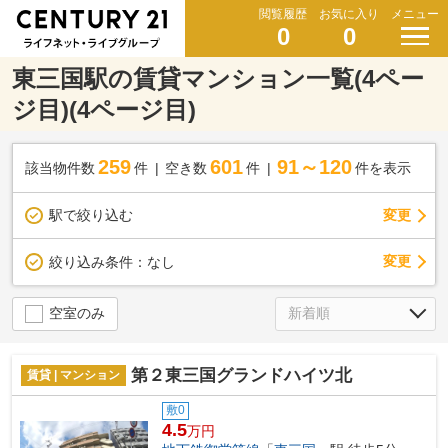
閲覧履歴
お気に入り
メニュー
0
0
東三国駅の賃貸マンション一覧(4ペー
ジ目)(4ページ目)
259
601
91～120
該当物件数
件
空き数
件
件を表示
駅で絞り込む
変更
変更
絞り込み条件：
なし
空室のみ
第２東三国グランドハイツ北
賃貸 | マンション
敷0
4.5
万円