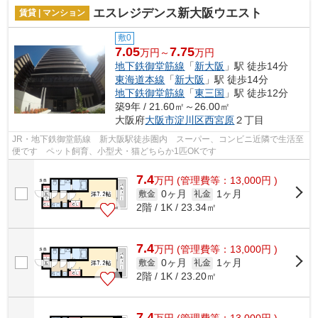
エスレジデンス新大阪ウエスト
賃貸 | マンション
敷0
7.05
7.75
万円～
万円
地下鉄御堂筋線
「
新大阪
」駅 徒歩14分
東海道本線
「
新大阪
」駅 徒歩14分
地下鉄御堂筋線
「
東三国
」駅 徒歩12分
築9年 / 21.60㎡～26.00㎡
大阪府
大阪市淀川区
西宮原
２丁目
JR・地下鉄御堂筋線 新大阪駅徒歩圏内 スーパー、コンビニ近隣で生活至
便です ペット飼育、小型犬・猫どちらか1匹OKです
7.4
万
円
(管理費等：13,000円 )
0ヶ月
1ヶ月
敷金
礼金
2階 / 1K / 23.34㎡
7.4
万
円
(管理費等：13,000円 )
0ヶ月
1ヶ月
敷金
礼金
2階 / 1K / 23.20㎡
7.4