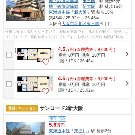
地下鉄御堂筋線
「
東三国
」駅 徒歩5分
地下鉄御堂筋線
「
新大阪
」駅 徒歩15分
東海道本線
「
新大阪
」駅 徒歩15分
築43年 / 25.92㎡～26.46㎡
大阪府
大阪市淀川区
東三国
６丁目
外壁はタイル張りとなっていて、外観が素敵です。風通しが良く、熱がこも
りにくいので、室内が暑くなりにくいです。お使いいただける駅は2駅あ
り、行き先に応じて使い分けができます。...
4.5
万
円
(管理費等：9,000円 )
0万円
10万円
敷金
礼金
1階 / 1DK / 26.46㎡
4.5
万
円
(管理費等：9,000円 )
0万円
10万円
敷金
礼金
5階 / 1DK / 25.92㎡
サンロード2新大阪
賃貸 | マンション
敷0
礼0
5.6
万円
東海道本線
「
東淀川
」駅 徒歩2分