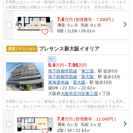
共用部にはエレベータ・敷地内ごみ置き場などが揃っております。いつまで
も綺麗な外観を外観タイル張りで保つことができます。景色を眺めることに
は心を癒す効果があり、視力低下の恐...
7.6
万
円
(管理費等：7,000円 )
0ヶ月
0ヶ月
敷金
礼金
6階 / 1LDK / 26.01㎡
プレサンス新大阪イオリア
賃貸 | マンション
敷0
5.9
7.95
万円～
万円
地下鉄御堂筋線
「
東三国
」駅 徒歩5分
地下鉄御堂筋線
「
新大阪
」駅 徒歩13分
東海道本線
「
新大阪
」駅 徒歩13分
築6年 / 22.33㎡～22.62㎡
大阪府
大阪市淀川区
東三国
１丁目
共用部にはエレベータ・敷地内ごみ置き場などが揃っており、とても充実し
ています。造りとデザインに関して、自信をもって情報を提供できるマンシ
ョンです。ご利用可能な駅が2つあり、...
7.6
万
円
(管理費等：11,000円 )
0ヶ月
1ヶ月
敷金
礼金
2階 / 1K / 22.62㎡