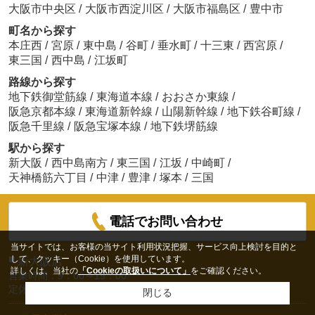
大阪市中央区
/
大阪市西淀川区
/
大阪市福島区
/
豊中市
町名から探す
本庄西
/
宮原
/
東中島
/
谷町
/
垂水町
/
十三東
/
西宮原
/
東三国
/
西中島
/
江坂町
路線から探す
地下鉄御堂筋線
/
東海道本線
/
おおさか東線
/
阪急京都本線
/
東海道新幹線
/
山陽新幹線
/
地下鉄谷町線
/
阪急千里線
/
阪急宝塚本線
/
地下鉄堺筋線
駅から探す
新大阪
/
西中島南方
/
東三国
/
江坂
/
中崎町
/
天神橋筋六丁目
/
中津
/
豊津
/
塚本
/
三国
電話でお問い合わせ
当サイトでは、お客様の当サイト利用状況把握、サービス向上検討を目的と
■
して、クッキー（Cookie）を使用しています。
新大阪店
詳しくは、当社の
「Cookieの取扱いについて」
をご確認ください。
営業時間：9：00～19：00
定休日:年中無休(お盆、年末年始は除く）
閉じる