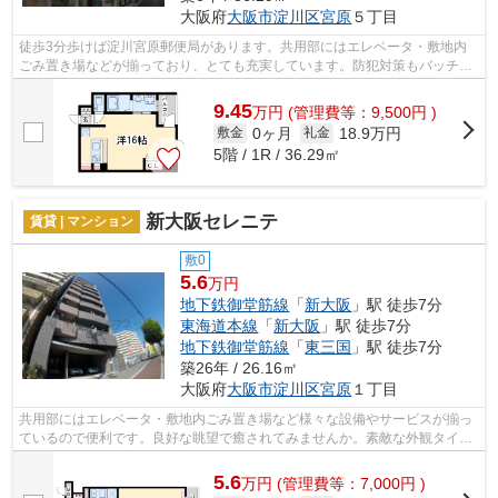
大阪府
大阪市淀川区
宮原
５丁目
徒歩3分歩けば淀川宮原郵便局があります。共用部にはエレベータ・敷地内
ごみ置き場などが揃っており、とても充実しています。防犯対策もバッチリ
なマンションタイプの物件です。通風良...
9.45
万
円
(管理費等：9,500円 )
0ヶ月
18.9万円
敷金
礼金
5階 / 1R / 36.29㎡
新大阪セレニテ
賃貸 | マンション
敷0
5.6
万円
地下鉄御堂筋線
「
新大阪
」駅 徒歩7分
東海道本線
「
新大阪
」駅 徒歩7分
地下鉄御堂筋線
「
東三国
」駅 徒歩7分
築26年 / 26.16㎡
大阪府
大阪市淀川区
宮原
１丁目
共用部にはエレベータ・敷地内ごみ置き場など様々な設備やサービスが揃っ
ているので便利です。良好な眺望で癒されてみませんか。素敵な外観タイル
張り仕上げの物件。2駅利用できる場所...
5.6
万
円
(管理費等：7,000円 )