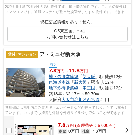
2駅利用可能で利便性の高い物件です。最上階の物件です。こちらの物件は
マンションです。通風システムが整った換気がしやすい物件です。できるだ
け早めに不動産情報を集めたい方は当社...
現在空室情報がありません。
「GS東三国」への
お問い合わせはこちら
ア・ミュゼ新大阪
賃貸 | マンション
敷0
7.8
11.8
万円～
万円
地下鉄御堂筋線
「
新大阪
」駅 徒歩12分
東海道本線
「
新大阪
」駅 徒歩12分
地下鉄御堂筋線
「
東三国
」駅 徒歩12分
築18年 / 32.17㎡～50.70㎡
大阪府
大阪市淀川区
西宮原
２丁目
共用部には敷地内ごみ置き場・エレベータなどが揃っており、とても充実し
ています。いつまでも綺麗な外観を外観タイル張りで保つことができます。
こだわり条件、通風良好のシンプルな...
7.8
万
円
(管理費等：6,000円 )
0万円
7.8万円
敷金
礼金