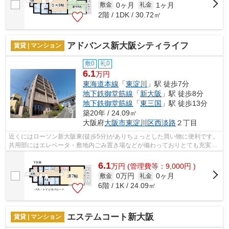
0ヶ月
1ヶ月
敷金
礼金
2階 / 1DK / 30.72㎡
アドバンス新大阪シティライフ
賃貸 | マンション
敷0
礼0
6.1
万円
東海道本線
「
東淀川
」駅 徒歩7分
地下鉄御堂筋線
「
新大阪
」駅 徒歩8分
地下鉄御堂筋線
「
東三国
」駅 徒歩13分
築20年 / 24.09㎡
大阪府
大阪市東淀川区
西淡路
２丁目
近くにはローソン新大阪東(徒歩5分)がありちょっとした買い物に便利です。
共用部にはエレベータ・敷地内ごみ置き場などが備わっておりとても充実し
ています。風通しが良好なので、いつ...
6.1
万
円
(管理費等：9,000円 )
0万円
0ヶ月
敷金
礼金
6階 / 1K / 24.09㎡
エステムコート新大阪
賃貸 | マンション