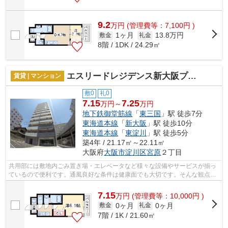
9.2
万
円
(管理費等：7,100円 )
1ヶ月
13.8万円
敷金
礼金
8階 / 1DK / 24.29㎡
エスリードレジデンス新大阪プライム
賃貸 | マンション
敷0
礼0
7.15
7.25
万円～
万円
地下鉄御堂筋線
「
東三国
」駅 徒歩7分
東海道本線
「
新大阪
」駅 徒歩10分
東海道本線
「
東淀川
」駅 徒歩5分
築4年 / 21.17㎡～22.11㎡
大阪府
大阪市淀川区
宮原
２丁目
共用部には敷地内ごみ置き場・エレベータなど様々な設備やサービスが揃っ
ているので便利です。通風良好な条件は健康面でも大切です。そんな観点か
らもおすすめの物件をご提供します。...
7.15
万
円
(管理費等：10,000円 )
0ヶ月
0ヶ月
敷金
礼金
7階 / 1K / 21.60㎡