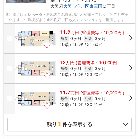
築1年 / 30.41㎡～33.20㎡
大阪府
大阪市淀川区
東三国
２丁目
共用部にはエレベータ・敷地内ごみ置き場などが揃っており、とても充実し
ています。住環境がよく通風良好で日も入るマンションをご提供します。こ
ちらはマンションタイプになります。...
11.2
万
円
(管理費等：10,000円 )
0ヶ月
0ヶ月
敷金
礼金
10階 / 1LDK / 31.60㎡
12
万
円
(管理費等：10,000円 )
0ヶ月
0ヶ月
敷金
礼金
10階 / 1LDK / 33.20㎡
11.7
万
円
(管理費等：10,000円 )
0ヶ月
0ヶ月
敷金
礼金
12階 / 1LDK / 30.41㎡
1
残り
件を表示する