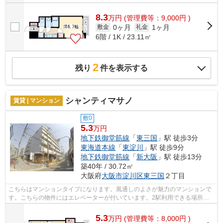
8.3
万
円
(管理費等：9,000円 )
0ヶ月
1ヶ月
敷金
礼金
6階 / 1K / 23.11㎡
2
残り
件を表示する
シャンティマサノ
賃貸 | マンション
敷0
5.3
万円
地下鉄御堂筋線
「
東三国
」駅 徒歩3分
東海道本線
「
東淀川
」駅 徒歩9分
地下鉄御堂筋線
「
新大阪
」駅 徒歩13分
築40年 / 30.72㎡
大阪府
大阪市淀川区
東三国
２丁目
こちらはマンションタイプになります。風通しのよさが魅力のマンションで
す。こちらの物件にはエレベーターが付いています。2駅利用できる場所に
あり、アクセスが便利です。大阪市淀川...
5.3
万
円
(管理費等：8,000円 )