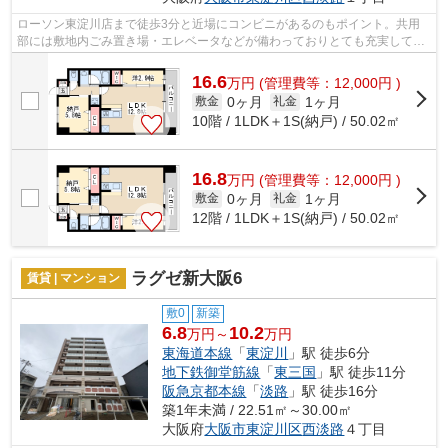
ローソン東淀川店まで徒歩3分と近場にコンビニがあるのもポイント。共用
部には敷地内ごみ置き場・エレベータなどが備わっておりとても充実してい
ます。造りとデザインに関して、自信を...
16.6
万
円
(管理費等：12,000円 )
0ヶ月
1ヶ月
敷金
礼金
10階 / 1LDK＋1S(納戸) / 50.02㎡
16.8
万
円
(管理費等：12,000円 )
0ヶ月
1ヶ月
敷金
礼金
12階 / 1LDK＋1S(納戸) / 50.02㎡
ラグゼ新大阪6
賃貸 | マンション
敷0
新築
6.8
10.2
万円～
万円
東海道本線
「
東淀川
」駅 徒歩6分
地下鉄御堂筋線
「
東三国
」駅 徒歩11分
阪急京都本線
「
淡路
」駅 徒歩16分
築1年未満 / 22.51㎡～30.00㎡
大阪府
大阪市東淀川区
西淡路
４丁目