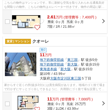
こちらの物件はマンションです。常に新鮮な空気を取り入れられる通風良好
な間取りの物件。こちらの物件はエレベーター付きです。物件の周辺に駅が
2つあり、よく電車を利用する方にピッ...
2.61
万
円
(管理費等：7,400円 )
0ヶ月
0ヶ月
敷金
礼金
7階 / 1R / 21.88㎡
クオーレ
賃貸 | マンション
敷0
11
万円
地下鉄御堂筋線
「
東三国
」駅 徒歩5分
地下鉄御堂筋線
「
新大阪
」駅 徒歩15分
東海道本線
「
新大阪
」駅 徒歩15分
築10年 / 43.99㎡
大阪府
大阪市淀川区
東三国
５丁目
家からすぐ近くの所(徒歩3分)には貴生病院があります。地域のゴミ捨て場ま
で行かずにサッとゴミ出しできるように、共用部にゴミ捨て場を設置してお
ります。最上階の物件です。風通しが...
11
万
円
(管理費等：7,000円 )
0ヶ月
25万円
敷金
礼金
3階 / 1LDK / 43.99㎡