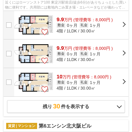
近くにはローソンストア100 東淀川駅前店(徒歩6分)がありちょっとした買い
物に便利です。共用部には敷地内ごみ置き場・エレベータなどが備わってお
りとても充実しています。こちらの物...
9.9
万
円
(管理費等：8,000円 )
0ヶ月
1ヶ月
敷金
礼金
4階 / 1LDK / 30.00㎡
9.9
万
円
(管理費等：8,000円 )
0ヶ月
1ヶ月
敷金
礼金
4階 / 1LDK / 30.00㎡
10
万
円
(管理費等：8,000円 )
0ヶ月
1ヶ月
敷金
礼金
4階 / 1LDK / 30.00㎡
30
残り
件を表示する
第6エンシン北大阪ビル
賃貸 | マンション