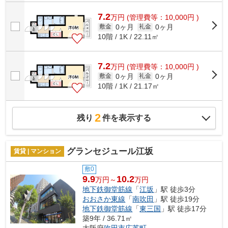
7.2
万
円
(管理費等：10,000円 )
0ヶ月
0ヶ月
敷金
礼金
10階 / 1K / 22.11㎡
7.2
万
円
(管理費等：10,000円 )
0ヶ月
0ヶ月
敷金
礼金
10階 / 1K / 21.17㎡
2
残り
件を表示する
グランセジュール江坂
賃貸 | マンション
敷0
9.9
10.2
万円～
万円
地下鉄御堂筋線
「
江坂
」駅 徒歩3分
おおさか東線
「
南吹田
」駅 徒歩19分
地下鉄御堂筋線
「
東三国
」駅 徒歩17分
築9年 / 36.71㎡