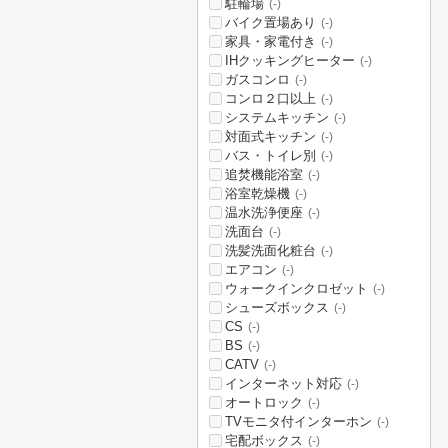
駐輪場
(-)
バイク置場あり
(-)
家具・家電付き
(-)
IHクッキングヒーター
(-)
ガスコンロ
(-)
コンロ２口以上
(-)
システムキッチン
(-)
対面式キッチン
(-)
バス・トイレ別
(-)
追焚機能浴室
(-)
浴室乾燥機
(-)
温水洗浄便座
(-)
洗面台
(-)
洗髪洗面化粧台
(-)
エアコン
(-)
ウォークインクロゼット
(-)
シューズボックス
(-)
CS
(-)
BS
(-)
CATV
(-)
インターネット対応
(-)
オートロック
(-)
TVモニタ付インターホン
(-)
宅配ボックス
(-)