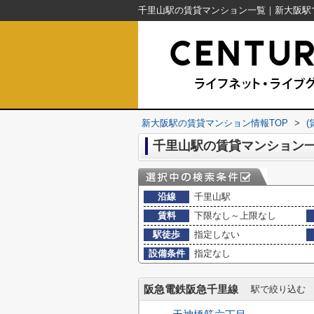
新大阪駅の賃貸マンション情報TOP
>
千里山駅の賃貸マンション
沿線
千里山駅
賃料
下限なし～上限なし
駅徒歩
指定しない
設備条件
指定なし
阪急電鉄阪急千里線
駅で絞り込む