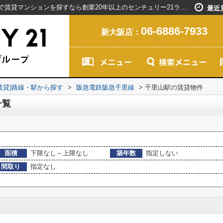
千里山駅の賃貸マンション一覧｜新大阪駅で賃貸マンションを探すなら創業20年以上のセンチュリー21ライフネット・ライブグループ
最近
06-6886-7933
新大阪店：
(賃貸)路線・駅から探す
>
阪急電鉄阪急千里線
>
千里山駅の賃貸物件
一覧
面積
下限なし～上限なし
築年数
指定しない
間取り
指定なし