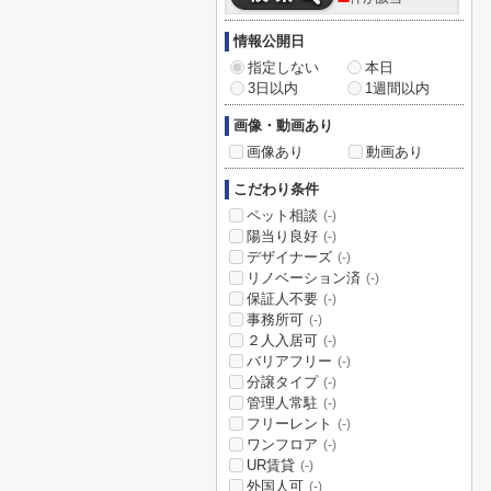
情報公開日
指定しない
本日
3日以内
1週間以内
画像・動画あり
画像あり
動画あり
こだわり条件
ペット相談
(-)
陽当り良好
(-)
デザイナーズ
(-)
リノベーション済
(-)
保証人不要
(-)
事務所可
(-)
２人入居可
(-)
バリアフリー
(-)
分譲タイプ
(-)
管理人常駐
(-)
フリーレント
(-)
ワンフロア
(-)
UR賃貸
(-)
外国人可
(-)