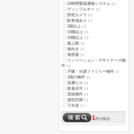
24時間緊急通報システム
(-)
ディンプルキー
(-)
防犯カメラ
(-)
駐車場あり
(-)
2階以上
(-)
10階以上
(-)
20階以上
(-)
最上階
(-)
南向き
(-)
角部屋
(-)
リノベーション・デザイナーズ物
件
(-)
戸建・分譲ファミリー物件
(-)
1階の物件
(-)
高層ビル
(-)
飲食店可
(-)
居抜物件
(-)
個別空調
(-)
下水道
(-)
1
件が該当