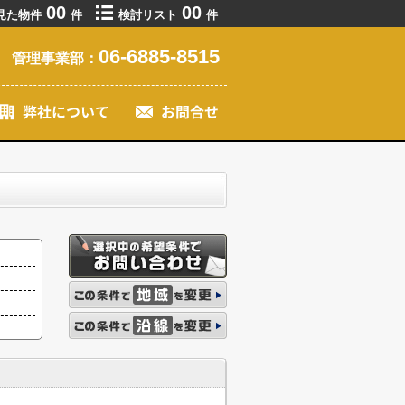
00
00
見た物件
件
検討リスト
件
06-6885-8515
管理事業部：