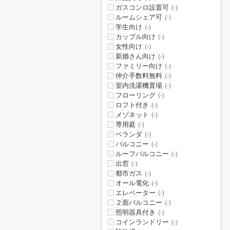
ガスコンロ設置可
(-)
ルームシェア可
(-)
学生向け
(-)
カップル向け
(-)
女性向け
(-)
新婚さん向け
(-)
ファミリー向け
(-)
仲介手数料無料
(-)
室内洗濯機置場
(-)
フローリング
(-)
ロフト付き
(-)
メゾネット
(-)
専用庭
(-)
ベランダ
(-)
バルコニー
(-)
ルーフバルコニー
(-)
出窓
(-)
都市ガス
(-)
オール電化
(-)
エレベーター
(-)
２面バルコニー
(-)
照明器具付き
(-)
コインランドリー
(-)