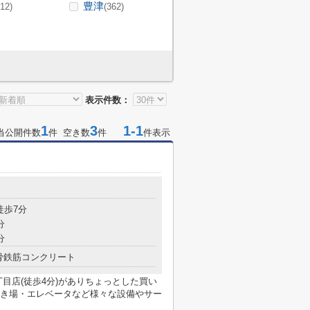
豊津
(12)
(362)
表示件数：
1
3
1-1
当公開件数
件 空き数
件
件表示
徒歩7分
分
分
骨鉄筋コンクリート
目店(徒歩4分)がありちょっとした買い
き場・エレベータなど様々な設備やサー