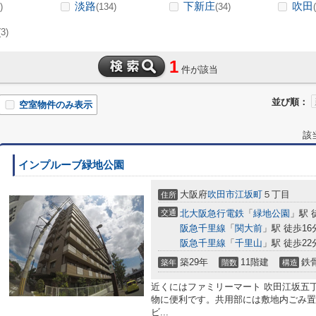
淡路
下新庄
吹田
)
(134)
(34)
(3)
1
件が該当
並び順：
空室物件のみ表示
該
インプルーブ緑地公園
大阪府
吹田市
江坂町
５丁目
住所
交通
北大阪急行電鉄
「
緑地公園
」駅 
阪急千里線
「
関大前
」駅 徒歩16
阪急千里線
「
千里山
」駅 徒歩22
築29年
11階建
鉄
築年
階数
構造
近くにはファミリーマート 吹田江坂五丁
物に便利です。共用部には敷地内ごみ置
ビ...