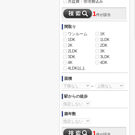
共益費・管理費込み
1
件が該当
間取り
ワンルーム
1K
1DK
1LDK
2K
2DK
2LDK
3K
3DK
3LDK
4K
4DK
4LDK以上
面積
～
駅からの徒歩
築年数
1
件が該当