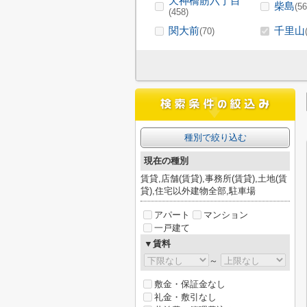
天神橋筋六丁目
柴島
(56
(458)
関大前
千里山
(70)
種別で絞り込む
現在の種別
賃貸,店舗(賃貸),事務所(賃貸),土地(賃
貸),住宅以外建物全部,駐車場
アパート
マンション
一戸建て
▼賃料
～
敷金・保証金なし
礼金・敷引なし