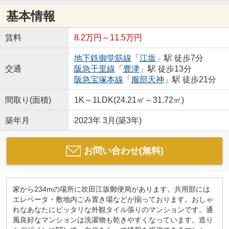
基本情報
賃料
8.2万円～11.5万円
地下鉄御堂筋線
「
江坂
」駅 徒歩7分
交通
阪急千里線
「
豊津
」駅 徒歩13分
阪急宝塚本線
「
服部天神
」駅 徒歩21分
間取り(面積)
1K～1LDK(24.21㎡～31.72㎡)
築年月
2023年 3月(築3年)
お問い合わせ(無料)
家から234mの場所に吹田江坂郵便局があります。共用部には
エレベータ・敷地内ごみ置き場などが揃っております。おしゃ
れなあなたにピッタリな外観タイル張りのマンションです。通
風良好なマンションは洗濯物も乾きやすくなっています。造り