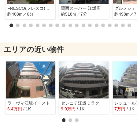
FRESCO(フレスコ) 江坂店
関西スーパー 江坂店
グルメシテ
約408m／6分
約518m／7分
約498m／
エリアの近い物件
ラ・ヴィ江坂イースト
セレニテ江坂ミラク
6.4
万
円
/ 1K
9.9
万
円
/ 1K
7
万
円
/ 1K