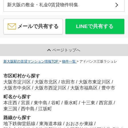
新大阪の敷金・礼金0賃貸物件特集
メールで共有する
LINEで共有する
ページトップへ
新大阪駅の賃貸マンション情報TOP
>
物件一覧
>
アドバンス江坂ラシュレ
市区町村から探す
大阪市淀川区
/
大阪市北区
/
吹田市
/
大阪市東淀川区
/
大阪市中央区
/
大阪市西淀川区
/
大阪市福島区
/
豊中市
町名から探す
本庄西
/
宮原
/
東中島
/
谷町
/
垂水町
/
十三東
/
西宮原
/
東三国
/
西中島
/
江坂町
路線から探す
地下鉄御堂筋線
/
東海道本線
/
おおさか東線
/