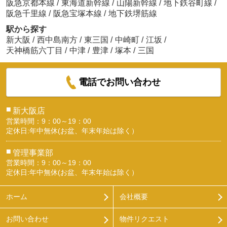
阪急京都本線
/
東海道新幹線
/
山陽新幹線
/
地下鉄谷町線
/
阪急千里線
/
阪急宝塚本線
/
地下鉄堺筋線
駅から探す
新大阪
/
西中島南方
/
東三国
/
中崎町
/
江坂
/
天神橋筋六丁目
/
中津
/
豊津
/
塚本
/
三国
電話でお問い合わせ
■
新大阪店
営業時間：9：00～19：00
定休日:年中無休(お盆、年末年始は除く）
■
管理事業部
営業時間：9：00～19：00
定休日:年中無休(お盆、年末年始は除く）
ホーム
会社概要
お問い合わせ
物件リクエスト