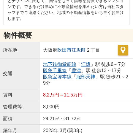
とデザインに関して、自信をもって情報を提供できるマンショ
ンです。できるだけ早めに不動産情報を集めたい方は当社スタ
ッフまでご連絡ください。地域の不動産情報をいち早くお届け
します。
物件概要
所在地
大阪府
吹田市
江坂町
２丁目
地下鉄御堂筋線
「
江坂
」駅 徒歩6～7分
阪急千里線
「
豊津
」駅 徒歩13～17分
交通
阪急宝塚本線
「
服部天神
」駅 徒歩21～2
9分
賃料
8.2万円～11.5万円
管理費等
8,000円
面積
24.21㎡～31.72㎡
築年月
2023年 3月(築3年)