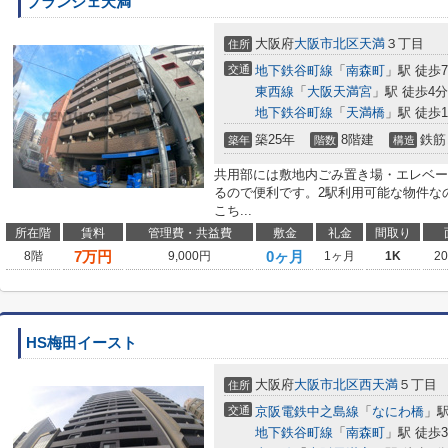
ブランシェ天満
大阪府
大阪市北区
天満
３丁目
住所
交通
地下鉄谷町線
「
南森町
」駅 徒歩
東西線
「
大阪天満宮
」駅 徒歩4分
地下鉄谷町線
「
天満橋
」駅 徒歩1
築25年
8階建
鉄筋
築年
階数
構造
共用部には敷地内ごみ置き場・エレベー
るので便利です。2駅利用可能な物件な
こち...
所在階
賃料
管理費・共益費
敷金
礼金
間取り
7
万円
0ヶ月
8階
9,000円
1ヶ月
1K
2
HS梅田イースト
大阪府
大阪市北区
西天満
５丁目
住所
交通
京阪電鉄中之島線
「
なにわ橋
」駅
地下鉄谷町線
「
南森町
」駅 徒歩