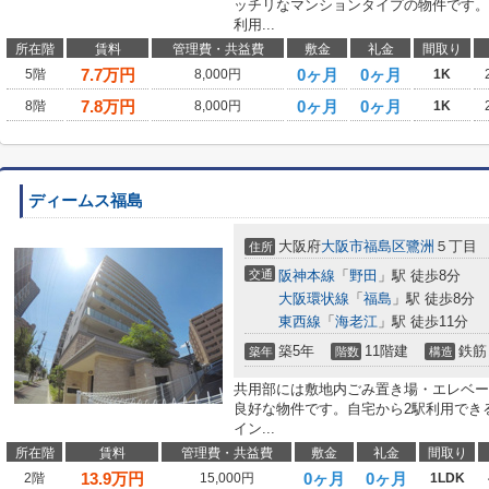
ッチリなマンションタイプの物件です。
利用...
所在階
賃料
管理費・共益費
敷金
礼金
間取り
7.7
万円
0ヶ月
0ヶ月
5階
8,000円
1K
7.8
万円
0ヶ月
0ヶ月
8階
8,000円
1K
ディームス福島
大阪府
大阪市福島区
鷺洲
５丁目
住所
交通
阪神本線
「
野田
」駅 徒歩8分
大阪環状線
「
福島
」駅 徒歩8分
東西線
「
海老江
」駅 徒歩11分
築5年
11階建
鉄筋
築年
階数
構造
共用部には敷地内ごみ置き場・エレベー
良好な物件です。自宅から2駅利用でき
イン...
所在階
賃料
管理費・共益費
敷金
礼金
間取り
13.9
万円
0ヶ月
0ヶ月
2階
15,000円
1LDK