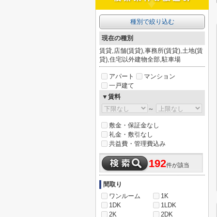
種別で絞り込む
現在の種別
賃貸,店舗(賃貸),事務所(賃貸),土地(賃
貸),住宅以外建物全部,駐車場
アパート
マンション
一戸建て
▼賃料
～
敷金・保証金なし
礼金・敷引なし
共益費・管理費込み
192
件が該当
間取り
ワンルーム
1K
1DK
1LDK
2K
2DK