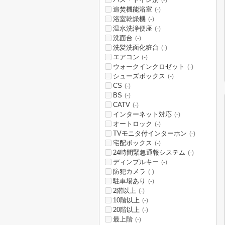
(-)
追焚機能浴室
(-)
浴室乾燥機
(-)
温水洗浄便座
(-)
洗面台
(-)
洗髪洗面化粧台
(-)
エアコン
(-)
ウォークインクロゼット
(-)
シューズボックス
(-)
CS
(-)
BS
(-)
CATV
(-)
インターネット対応
(-)
オートロック
(-)
TVモニタ付インターホン
(-)
宅配ボックス
(-)
24時間緊急通報システム
(-)
ディンプルキー
(-)
防犯カメラ
(-)
駐車場あり
(-)
2階以上
(-)
10階以上
(-)
20階以上
(-)
最上階
(-)