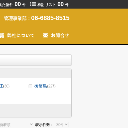
00
00
見た物件
件
検討リスト
件
06-6885-8515
管理事業部：
江
御幣島
(36)
(227)
表示件数：