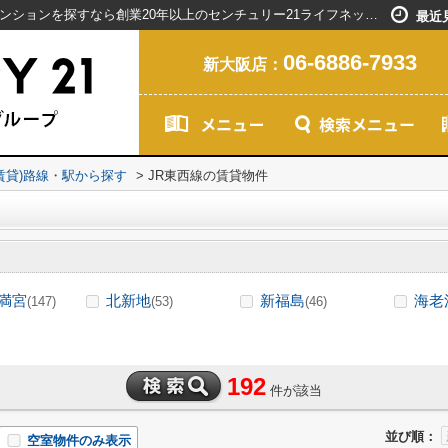
JR東西線の駅選択画面｜新大阪駅で賃貸マンションを探すなら創業20年以上のセンチュリー21ライフネット・ライブグループ
最近
06-6886-7933
新大阪店：
(賃貸)路線・駅から探す
>
JR東西線の賃貸物件
満宮
北新地
新福島
海老
(147)
(53)
(46)
192
件が該当
並び順：
空室物件のみ表示