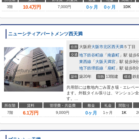
10.4
万円
0ヶ月
0ヶ月
3階
7,000円
1DK
ニューシティアパートメンツ西天満
大阪府
大阪市北区
西天満
５丁目
住所
交通
地下鉄谷町線
「
南森町
」駅 徒歩
東西線
「
大阪天満宮
」駅 徒歩9分
地下鉄堺筋線
「
扇町
」駅 徒歩8分
築20年
13階建
鉄
築年
階数
構造
共用部には敷地内ごみ置き場・エレベー
ます。外観タイル張りは、マンション全
す。...
所在階
賃料
管理費・共益費
敷金
礼金
間取り
6.1
万円
0ヶ月
7階
9,000円
1ヶ月
1K
2