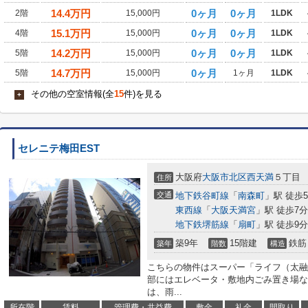
14.4
万円
0ヶ月
0ヶ月
2階
15,000円
1LDK
15.1
万円
0ヶ月
0ヶ月
4階
15,000円
1LDK
14.2
万円
0ヶ月
0ヶ月
5階
15,000円
1LDK
14.7
万円
0ヶ月
5階
15,000円
1ヶ月
1LDK
その他の空室情報(全
15
件)を見る
+
セレニテ梅田EST
大阪府
大阪市北区
西天満
５丁目
住所
交通
地下鉄谷町線
「
南森町
」駅 徒歩
東西線
「
大阪天満宮
」駅 徒歩7分
地下鉄堺筋線
「
扇町
」駅 徒歩9分
築9年
15階建
鉄筋
築年
階数
構造
こちらの物件はスーパー「ライフ（太融
部にはエレベータ・敷地内ごみ置き場な
は、雨...
所在階
賃料
管理費・共益費
敷金
礼金
間取り