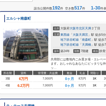
192
517
1-30
該当公開件数
件 空き数
件
件
エルシャ南森町
大阪府
大阪市北区
天満
２丁目
住所
交通
東西線
「
大阪天満宮
」駅 徒歩5分
地下鉄谷町線
「
南森町
」駅 徒歩
地下鉄谷町線
「
天満橋
」駅 徒歩
築24年
7階建
鉄骨
築年
階数
構造
共用部には敷地内ごみ置き場・エレベー
ます。おしゃれなあなたにピッタリな外
ッ...
所在階
賃料
管理費・共益費
敷金
礼金
間取り
6
万円
0ヶ月
3階
7,000円
8万円
1K
2
6.2
万円
0ヶ月
4階
7,000円
9万円
1K
2