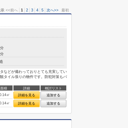
表示
<<前へ
1
2
3
4
5
次へ>>
最初
7分
7分
造
タなどが備わっておりとても充実してい
観タイル張りの物件です。防犯対策もバ
面積
詳細
検討リスト
0.14㎡
詳細を見る
追加する
0.14㎡
詳細を見る
追加する