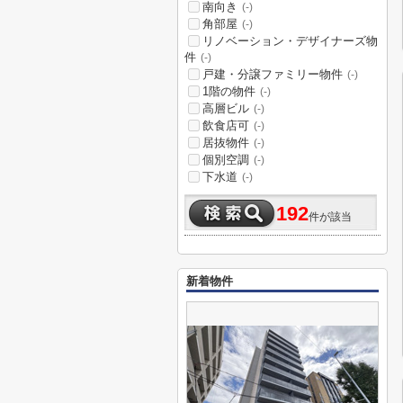
南向き
(-)
角部屋
(-)
リノベーション・デザイナーズ物
件
(-)
戸建・分譲ファミリー物件
(-)
1階の物件
(-)
高層ビル
(-)
飲食店可
(-)
居抜物件
(-)
個別空調
(-)
下水道
(-)
192
件が該当
新着物件