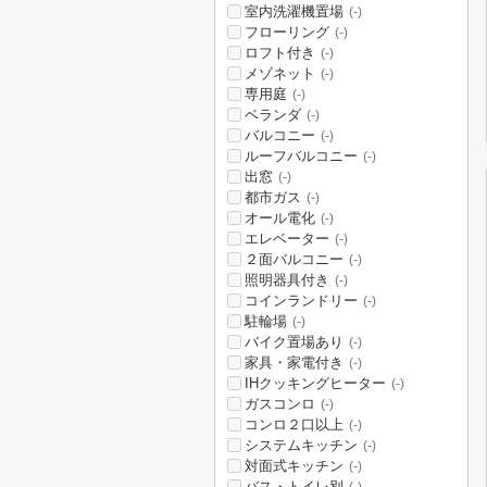
室内洗濯機置場
(-)
フローリング
(-)
ロフト付き
(-)
メゾネット
(-)
専用庭
(-)
ベランダ
(-)
バルコニー
(-)
ルーフバルコニー
(-)
出窓
(-)
都市ガス
(-)
オール電化
(-)
エレベーター
(-)
２面バルコニー
(-)
照明器具付き
(-)
コインランドリー
(-)
駐輪場
(-)
バイク置場あり
(-)
家具・家電付き
(-)
IHクッキングヒーター
(-)
ガスコンロ
(-)
コンロ２口以上
(-)
システムキッチン
(-)
対面式キッチン
(-)
バス・トイレ別