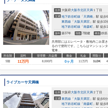
ラ・テーヌ天満橋
大阪府
大阪市北区
天満
１丁目
住所
交通
地下鉄谷町線
「
天満橋
」駅 徒歩
東西線
「
大阪天満宮
」駅 徒歩10
地下鉄谷町線
「
南森町
」駅 徒歩1
築37年
7階建
鉄筋
築年
階数
構造
共用部にはエレベータ・敷地内ごみ置き
るので便利です。こちらはマンションタ
電車...
所在階
賃料
管理費・共益費
敷金
礼金
間取り
11
万円
0ヶ月
5階
8,000円
11万円
1LDK
ライブカーサ天満橋
大阪府
大阪市北区
天満
２丁目
住所
交通
東西線
「
大阪天満宮
」駅 徒歩6分
地下鉄谷町線
「
南森町
」駅 徒歩