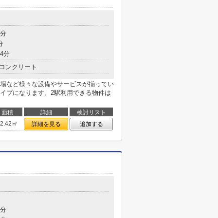
6分
分
4分
コンクリート
場など様々な設備やサービスが揃ってい
イプになります。2駅利用できる物件は
面積
詳細
検討リスト
42.42㎡
詳細を見る
追加する
8分