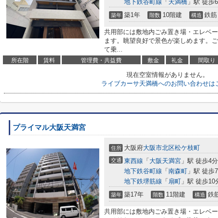
地下鉄谷町線
「
天満橋
」駅 徒歩
築1年
10階建
鉄筋
築年
階数
構造
共用部には敷地内ごみ置き場・エレベー
ます。眺望良好で景色が楽しめます。ご
て乗...
所在階
賃料
管理費・共益費
敷金
礼金
間取り
現在空室情報がありません。
ライブカーサ天満橋へのお問い合わせは
プライマル大阪天満宮
大阪府
大阪市北区
松ケ枝町
住所
交通
東西線
「
大阪天満宮
」駅 徒歩4分
地下鉄谷町線
「
南森町
」駅 徒歩
地下鉄堺筋線
「
扇町
」駅 徒歩10
築17年
11階建
鉄
築年
階数
構造
共用部には敷地内ごみ置き場・エレベー