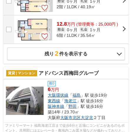
0ヶ月
1ヶ月
敷金
礼金
2階 / 1LDK / 40.19㎡
12.8
万
円
(管理費等：25,000円 )
0ヶ月
1ヶ月
敷金
礼金
6階 / 1LDK / 35.54㎡
2
残り
件を表示する
アドバンス西梅田グルーブ
賃貸 | マンション
敷0
6
万円
大阪環状線
「
福島
」駅 徒歩19分
東西線
「
海老江
」駅 徒歩16分
阪神本線
「
野田
」駅 徒歩16分
築14年 / 23.70㎡
大阪府
大阪市北区
大淀北
２丁目
ファミリーマート 福島海老江店まで徒歩6分と近場にコンビニがあるのもポ
イント。共用部にはエレベータ・敷地内ごみ置き場などが備わっておりとて