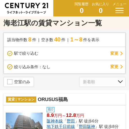
閲覧履歴
お気に入り
メニュー
0
0
海老江駅の賃貸マンション一覧
8
40
1～8
該当物件数
件
空き数
件
件を表示
駅で絞り込む
変更
変更
絞り込み条件：
なし
空室のみ
ORUSUS福島
賃貸 | マンション
敷0
8.9
12.8
万円～
万円
阪神本線
「
野田
」駅 徒歩6分
地下鉄千日前線
「
野田阪神
」駅 徒歩8分