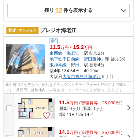
12
残り
件を表示する
プレジオ海老江
賃貸 | マンション
敷0
11.5
15.2
万円～
万円
東西線
「
海老江
」駅 徒歩2分
地下鉄千日前線
「
野田阪神
」駅 徒歩3分
阪神本線
「
野田
」駅 徒歩4分
築4年 / 34.54㎡～40.19㎡
大阪府
大阪市福島区
海老江
５丁目
薬や日用品を買うのに便利なドラッグストアライフォート野田店まで301m
です。共用部には敷地内ごみ置き場・エレベータなどが揃っております。外
壁にはタイルが張られてあり、印象的な...
11.5
万
円
(管理費等：25,000円 )
0ヶ月
1ヶ月
敷金
礼金
2階 / 1R / 35.14㎡
14.1
万
円
(管理費等：25,000円 )