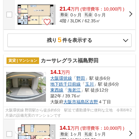
21.4
万
円
(管理費等：10,000円 )
0ヶ月
0ヶ月
敷金
礼金
4階 / 3LDK / 62.35㎡
5
残り
件を表示する
カーサレグラス福島野田
賃貸 | マンション
14.1
万円
大阪環状線
「
野田
」駅 徒歩6分
地下鉄千日前線
「
玉川
」駅 徒歩6分
東西線
「
海老江
」駅 徒歩12分
築2年 / 39.76㎡
大阪府
大阪市福島区
吉野
４丁目
大阪環状線 野田駅から徒歩約6分 駅近で通勤通学に便利な立地 令和6年2
月築の設備充実のマンションです
14.1
万
円
(管理費等：10,000円 )
1ヶ月
1ヶ月
敷金
礼金