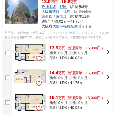
13.9
15.8
万円～
万円
阪神本線
「
野田
」駅 徒歩8分
大阪環状線
「
福島
」駅 徒歩8分
東西線
「
海老江
」駅 徒歩11分
築5年 / 40.02㎡～41.76㎡
大阪府
大阪市福島区
鷺洲
５丁目
共用部には敷地内ごみ置き場・エレベータなどが揃っております。こちらは
通風良好な物件です。自宅から2駅利用できる、利便性の高い物件です。造
りとデザインに関して、自信をもって情...
13.9
万
円
(管理費等：15,000円 )
0ヶ月
0ヶ月
敷金
礼金
2階 / 1LDK / 40.02㎡
14.4
万
円
(管理費等：15,000円 )
0ヶ月
0ヶ月
敷金
礼金
2階 / 1LDK / 41.76㎡
15.1
万
円
(管理費等：15,000円 )
0ヶ月
0ヶ月
敷金
礼金
4階 / 1LDK / 40.02㎡