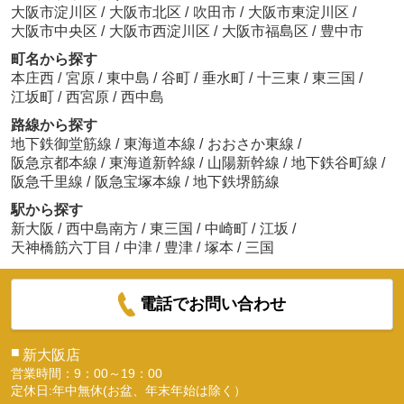
大阪市淀川区
/
大阪市北区
/
吹田市
/
大阪市東淀川区
/
大阪市中央区
/
大阪市西淀川区
/
大阪市福島区
/
豊中市
町名から探す
本庄西
/
宮原
/
東中島
/
谷町
/
垂水町
/
十三東
/
東三国
/
江坂町
/
西宮原
/
西中島
路線から探す
地下鉄御堂筋線
/
東海道本線
/
おおさか東線
/
阪急京都本線
/
東海道新幹線
/
山陽新幹線
/
地下鉄谷町線
/
阪急千里線
/
阪急宝塚本線
/
地下鉄堺筋線
駅から探す
新大阪
/
西中島南方
/
東三国
/
中崎町
/
江坂
/
天神橋筋六丁目
/
中津
/
豊津
/
塚本
/
三国
電話でお問い合わせ
■
新大阪店
営業時間：9：00～19：00
定休日:年中無休(お盆、年末年始は除く）