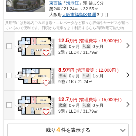
東西線
「
海老江
」駅 徒歩9分
築2年 / 21.24㎡～32.55㎡
大阪府
大阪市福島区
鷺洲
３丁目
共用部には敷地内ごみ置き場・エレベータなど様々な設備やサービスが揃っ
ているので便利です。日頃から電車をよく利用するなら2駅利用可能な物件
はいかがでしょうか。通風良好な物件は...
12.5
万
円
(管理費等：15,000円 )
0ヶ月
0ヶ月
敷金
礼金
2階 / 1LDK / 31.79㎡
8.9
万
円
(管理費等：12,000円 )
0ヶ月
1ヶ月
敷金
礼金
9階 / 1K / 21.24㎡
12.7
万
円
(管理費等：15,000円 )
0ヶ月
0ヶ月
敷金
礼金
9階 / 1LDK / 31.79㎡
4
残り
件を表示する