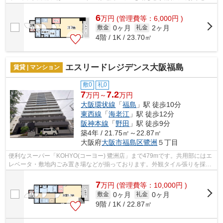
も充実しています。通風良好の涼しく...
6
万
円
(管理費等：6,000円 )
0ヶ月
2ヶ月
敷金
礼金
4階 / 1K / 23.70㎡
エスリードレジデンス大阪福島
賃貸 | マンション
敷0
礼0
7
7.2
万円～
万円
大阪環状線
「
福島
」駅 徒歩10分
東西線
「
海老江
」駅 徒歩12分
阪神本線
「
野田
」駅 徒歩9分
築4年 / 21.75㎡～22.87㎡
大阪府
大阪市福島区
鷺洲
５丁目
便利なスーパー「KOHYO(コーヨー) 鷺洲店」まで479mです。共用部にはエ
レベータ・敷地内ごみ置き場などが揃っております。外観タイル張りを採用
し、素敵な見た目を演出します。移動範...
7
万
円
(管理費等：10,000円 )
0ヶ月
0ヶ月
敷金
礼金
9階 / 1K / 22.87㎡