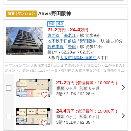
Alivis野田阪神
賃貸 | マンション
敷0
礼0
21.2
24.4
万円～
万円
東西線
「
海老江
」駅 徒歩9分
地下鉄千日前線
「
野田阪神
」駅 徒歩10分
阪神本線
「
野田
」駅 徒歩11分
築1年 / 62.28㎡～62.35㎡
大阪府
大阪市福島区
海老江
３丁目
セブンイレブン 大阪海老江2丁目店まで徒歩5分と近場にコンビニがあるのも
ポイント。共用部にはエレベータ・敷地内ごみ置き場など様々な設備やサー
ビスが揃っているので便利です。電車...
21.2
万
円
(管理費等：10,000円 )
0ヶ月
0ヶ月
敷金
礼金
3階 / 2LDK / 62.28㎡
24.4
万
円
(管理費等：15,000円 )
0ヶ月
0ヶ月
敷金
礼金
3階 / 3LDK / 62.35㎡