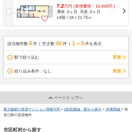
7.2
万
円
(管理費等：10,000円 )
0ヶ月
0ヶ月
敷金
礼金
14階 / 1K / 21.75㎡
8
40
1～8
該当物件数
件
空き数
件
件を表示
駅で絞り込む
変更
変更
絞り込み条件：
なし
ページトップへ
新大阪駅の賃貸マンション情報TOP
>
(賃貸)路線・駅から探す
>
JR東西線
>
海
老江駅の賃貸物件
市区町村から探す