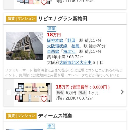
3階 / 1LDK / 39.76㎡
リビエナグラン新梅田
賃貸 | マンション
新築
18
万円
阪神本線
「
野田
」駅 徒歩17分
大阪環状線
「
福島
」駅 徒歩20分
東西線
「
海老江
」駅 徒歩17分
築1年未満 / 63.72㎡
大阪府
大阪市北区
大淀中
５丁目
ファミリーマート 福島海老江店まで徒歩6分と近場にコンビニがあるのもポ
イント。共用部には敷地内ごみ置き場・エレベータなどが備わっておりとて
も充実しています。行く先に応じて経...
18
万
円
(管理費等：8,000円 )
5万円
1ヶ月
敷金
礼金
7階 / 2LDK / 63.72㎡
ディームス福島
賃貸 | マンション
敷0