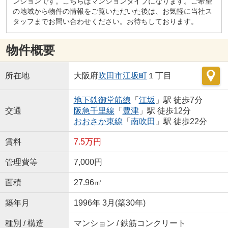
ンションです。こちらはマンションタイプになります。ご希望
の地域から物件の情報をご覧いただいた後は、お気軽に当社ス
タッフまでお問い合わせください。お待ちしております。
物件概要
所在地
大阪府
吹田市
江坂町
１丁目
地下鉄御堂筋線
「
江坂
」駅 徒歩7分
交通
阪急千里線
「
豊津
」駅 徒歩12分
おおさか東線
「
南吹田
」駅 徒歩22分
賃料
7.5万円
管理費等
7,000円
面積
27.96㎡
築年月
1996年 3月(築30年)
種別 / 構造
マンション / 鉄筋コンクリート