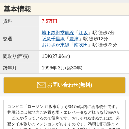
基本情報
賃料
7.5万円
地下鉄御堂筋線
「
江坂
」駅 徒歩7分
交通
阪急千里線
「
豊津
」駅 徒歩12分
おおさか東線
「
南吹田
」駅 徒歩22分
間取り(面積)
1DK(27.96㎡)
築年月
1996年 3月(築30年)
お問い合わせ(無料)
コンビニ「ローソン 江坂東店」が347m以内にある物件です。
共用部には敷地内ごみ置き場・エレベータなど様々な設備やサ
ービスが揃っているので便利です。おしゃれなあなたには、外
観タイル張りのマンションがおすすめです。2駅利用可能のマ