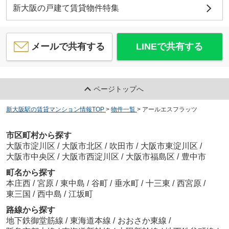
新大阪の戸建て賃貸物件特集
メールで共有する
LINEで共有する
ページトップへ
新大阪駅の賃貸マンション情報TOP
>
物件一覧
>
アールエスフラッツ
市区町村から探す
大阪市淀川区
/
大阪市北区
/
吹田市
/
大阪市東淀川区
/
大阪市中央区
/
大阪市西淀川区
/
大阪市福島区
/
豊中市
町名から探す
本庄西
/
宮原
/
東中島
/
谷町
/
垂水町
/
十三東
/
西宮原
/
東三国
/
西中島
/
江坂町
路線から探す
地下鉄御堂筋線
/
東海道本線
/
おおさか東線
/