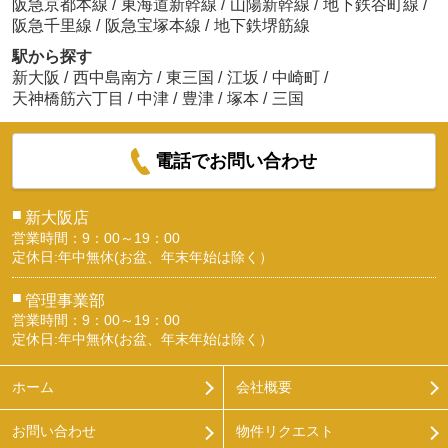
阪急京都本線
/
東海道新幹線
/
山陽新幹線
/
地下鉄谷町線
/
阪急千里線
/
阪急宝塚本線
/
地下鉄堺筋線
駅から探す
新大阪
/
西中島南方
/
東三国
/
江坂
/
中崎町
/
天神橋筋六丁目
/
中津
/
豊津
/
塚本
/
三国
電話でお問い合わせ
■
新大阪店
営業時間：9：00～19：00
定休日:年中無休(お盆、年末年始は除く）
■
管理事業部
営業時間：9：00～19：00
定休日:年中無休(お盆、年末年始は除く）
ホーム
会社概要
お問い合わせ
物件リクエスト