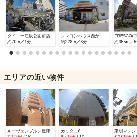
ダイエー江坂公園前店
クレヨンハウス西からの旬菜便
約70m／1分
約228m／3分
約355m／
エリアの近い物件
ルーヴェンブルン豊津
カミタニ6
東明マンシ
7.1
万
円
/ 1K
6.4
万
円
/ 1R
6.25
万
円
/ 