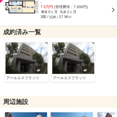
-
7.5万円
(管理費等：7,000円)
0ヶ月
2ヶ月
敷金
礼金
3階
27.96㎡
1DK
成約済み一覧
アールエスフラッツ
アールエスフラッツ
周辺施設