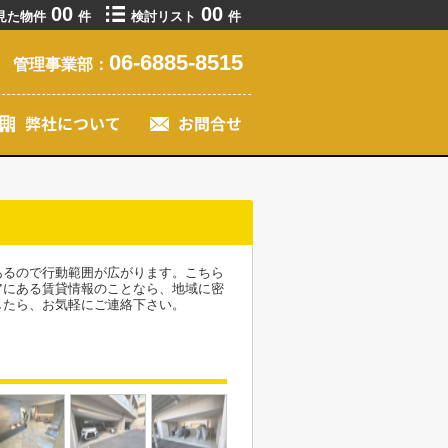
00
00
見た物件
件
検討リスト
件
06-6885-8515
管理事業部：
あるので行動範囲が広がります。こちら
アにある賃貸情報のことなら、地域に密
したら、お気軽にご連絡下さい。