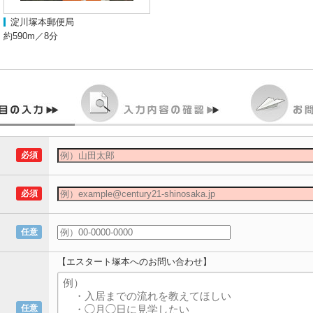
淀川塚本郵便局
約590m／8分
必須
必須
任意
【エスタート塚本へのお問い合わせ】
任意