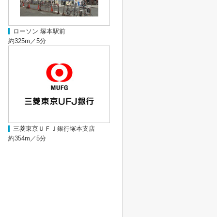
ローソン 塚本駅前
約325m／5分
三菱東京ＵＦＪ銀行塚本支店
約354m／5分