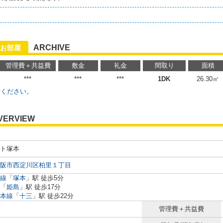
ARCHIVE
お部屋
管理費＋共益費
敷金
礼金
間取り
面積
***
***
***
1DK
26.30㎡
せください。
VERVIEW
ト塚本
阪市西淀川区柏里１丁目
線
「
塚本
」駅 徒歩5分
「
姫島
」駅 徒歩17分
本線
「
十三
」駅 徒歩22分
管理費＋共益費