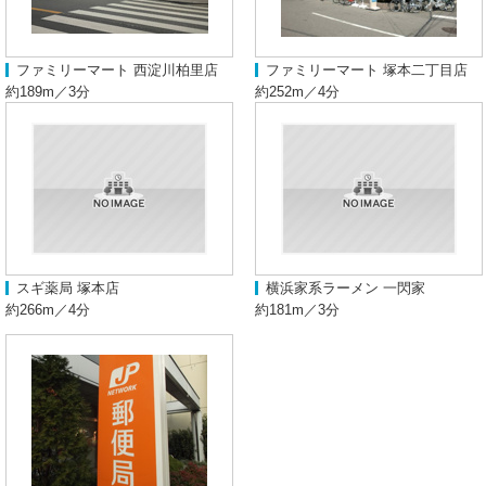
ファミリーマート 西淀川柏里店
ファミリーマート 塚本二丁目店
約189m／3分
約252m／4分
スギ薬局 塚本店
横浜家系ラーメン 一閃家
約266m／4分
約181m／3分