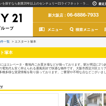
エスタート塚本／新大阪駅で賃貸マンションを探すなら創業20年以上のセンチュリー21ライフネット・ライブグループ
最近
06-6886-7933
新大阪店：
物件一覧
>
エスタート塚本
ト塚本
用部にはエレベータ・敷地内ごみ置き場などが揃っております。駅が周辺に2つ
の電気代も安く抑えられる通風良好で快適な物件です。大阪市西淀川区エリ
多種多様な賃貸情報を取り扱っております。ご要望や不明な点などございま
RY