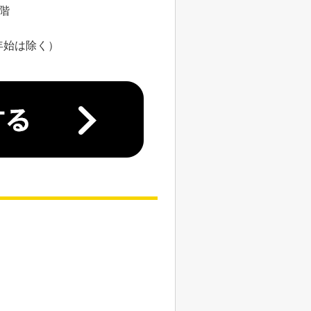
8階
年始は除く）