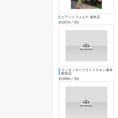
ピアットフォルテ 塚本店
約167m／3分
ケンタッキーフライドチキン塚本
駅前店
約168m／3分