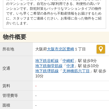
のマンションです。自宅から2駅利用できる、利便性の高いマ
ンションです。防犯対策もバッチリなマンションタイプの物件
です。いち早くご希望の条件から不動産情報をお届けするため
に、スタッフまでご連絡ください。お客様に合った物件をご紹
介いたします。
物件概要
所在地
大阪府
大阪市北区
豊崎
１丁目
地下鉄谷町線
「
中崎町
」駅 徒歩9分
地下鉄御堂筋線
「
中津
」駅 徒歩10分
交通
地下鉄堺筋線
「
天神橋筋六丁目
」駅 徒歩
10分
賃料
-
管理費等
-
面積
-