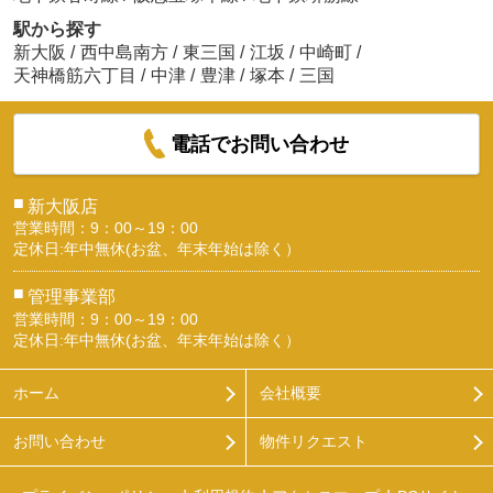
駅から探す
新大阪
/
西中島南方
/
東三国
/
江坂
/
中崎町
/
天神橋筋六丁目
/
中津
/
豊津
/
塚本
/
三国
電話でお問い合わせ
■
新大阪店
営業時間：9：00～19：00
定休日:年中無休(お盆、年末年始は除く）
■
管理事業部
営業時間：9：00～19：00
定休日:年中無休(お盆、年末年始は除く）
ホーム
会社概要
お問い合わせ
物件リクエスト