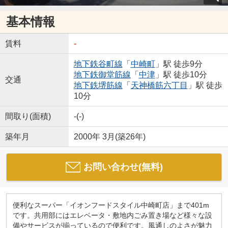
基本情報
賃料
-
地下鉄谷町線
「
中崎町
」駅 徒歩9分
地下鉄御堂筋線
「
中津
」駅 徒歩10分
交通
地下鉄堺筋線
「
天神橋筋六丁目
」駅 徒歩
10分
間取り(面積)
-(-)
築年月
2000年 3月(築26年)
お問い合わせ(無料)
便利なスーパー「イオンフードスタイル中崎町店」まで401m
です。共用部にはエレベータ・敷地内ごみ置き場など様々な設
備やサービスが揃っているので便利です。風通しのよさが魅力