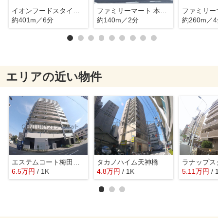
イオンフードスタイル中崎町店
ファミリーマート 本庄西二丁目店
約401m／6分
約140m／2分
約260m／
エリアの近い物件
エステムコート梅田北2ゼニス
タカノハイム天神橋
6.5
万
円
/ 1K
4.8
万
円
/ 1K
5.11
万
円
/ 