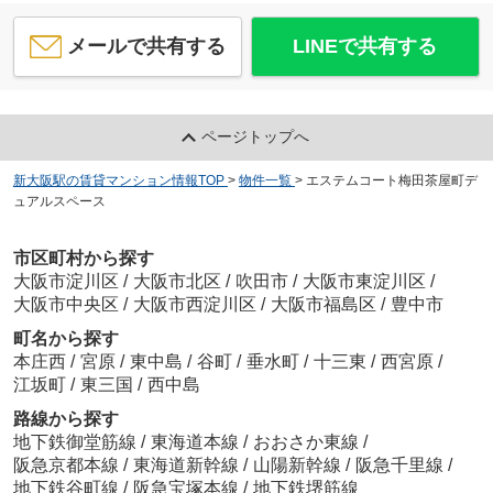
メールで共有する
LINEで共有する
ページトップへ
新大阪駅の賃貸マンション情報TOP
>
物件一覧
>
エステムコート梅田茶屋町デ
ュアルスペース
市区町村から探す
大阪市淀川区
/
大阪市北区
/
吹田市
/
大阪市東淀川区
/
大阪市中央区
/
大阪市西淀川区
/
大阪市福島区
/
豊中市
町名から探す
本庄西
/
宮原
/
東中島
/
谷町
/
垂水町
/
十三東
/
西宮原
/
江坂町
/
東三国
/
西中島
路線から探す
地下鉄御堂筋線
/
東海道本線
/
おおさか東線
/
阪急京都本線
/
東海道新幹線
/
山陽新幹線
/
阪急千里線
/
地下鉄谷町線
/
阪急宝塚本線
/
地下鉄堺筋線