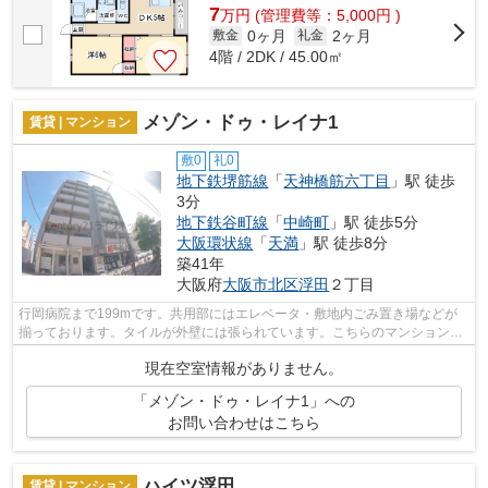
7
万
円
(管理費等：5,000円 )
0ヶ月
2ヶ月
敷金
礼金
4階 / 2DK / 45.00㎡
メゾン・ドゥ・レイナ1
賃貸 | マンション
敷0
礼0
地下鉄堺筋線
「
天神橋筋六丁目
」駅 徒歩
3分
地下鉄谷町線
「
中崎町
」駅 徒歩5分
大阪環状線
「
天満
」駅 徒歩8分
築41年
大阪府
大阪市北区
浮田
２丁目
行岡病院まで199mです。共用部にはエレベータ・敷地内ごみ置き場などが
揃っております。タイルが外壁には張られています。こちらのマンションか
らは2駅が近くにあり、移動範囲も広がり...
現在空室情報がありません。
「メゾン・ドゥ・レイナ1」への
お問い合わせはこちら
ハイツ浮田
賃貸 | マンション