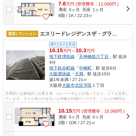
7.6
万
円
(管理費等：11,000円 )
0ヶ月
1ヶ月
敷金
礼金
8階 / 1K / 22.23㎡
エスリードレジデンスザ・グラン梅田イースト
賃貸 | マンション
敷0
礼0
新築
10.15
10.3
万円～
万円
地下鉄堺筋線
「
天神橋筋六丁目
」駅 徒歩
4分
地下鉄谷町線
「
中崎町
」駅 徒歩6分
大阪環状線
「
天満
」駅 徒歩10分
築1年未満 / 27.21㎡
大阪府
大阪市北区
浮田
１丁目
共用部には敷地内ごみ置き場・エレベータなどが揃っており、とても充実し
ています。タイル張りのきれいな外観も特徴の一つです。こちらの物件はマ
ンションです。駅が周辺に2つあるので...
10.15
万
円
(管理費等：15,000円 )
0ヶ月
0ヶ月
敷金
礼金
2階 / 1DK / 27.21㎡