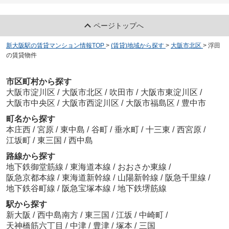
ページトップへ
新大阪駅の賃貸マンション情報TOP
>
(賃貸)地域から探す
>
大阪市北区
>
浮田
の賃貸物件
市区町村から探す
大阪市淀川区
/
大阪市北区
/
吹田市
/
大阪市東淀川区
/
大阪市中央区
/
大阪市西淀川区
/
大阪市福島区
/
豊中市
町名から探す
本庄西
/
宮原
/
東中島
/
谷町
/
垂水町
/
十三東
/
西宮原
/
江坂町
/
東三国
/
西中島
路線から探す
地下鉄御堂筋線
/
東海道本線
/
おおさか東線
/
阪急京都本線
/
東海道新幹線
/
山陽新幹線
/
阪急千里線
/
地下鉄谷町線
/
阪急宝塚本線
/
地下鉄堺筋線
駅から探す
新大阪
/
西中島南方
/
東三国
/
江坂
/
中崎町
/
天神橋筋六丁目
/
中津
/
豊津
/
塚本
/
三国