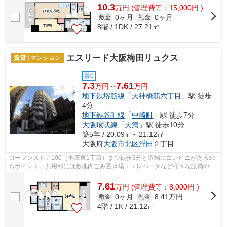
10.3
万
円
(管理費等：15,000円 )
0ヶ月
0ヶ月
敷金
礼金
8階 / 1DK / 27.21㎡
エスリード大阪梅田リュクス
賃貸 | マンション
敷0
7.3
7.61
万円～
万円
地下鉄堺筋線
「
天神橋筋六丁目
」駅 徒歩
4分
地下鉄谷町線
「
中崎町
」駅 徒歩7分
大阪環状線
「
天満
」駅 徒歩10分
築5年 / 20.09㎡～21.12㎡
大阪府
大阪市北区
浮田
２丁目
ローソンストア100（本庄東1丁目）まで徒歩3分と近場にコンビニがあるの
もポイント。共用部には敷地内ごみ置き場・エレベータなど様々な設備やサ
ービスが揃っているので便利です。造り...
7.61
万
円
(管理費等：8,000円 )
0ヶ月
8.41万円
敷金
礼金
4階 / 1K / 21.12㎡