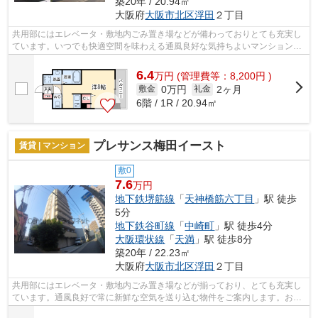
築20年 / 20.94㎡
大阪府
大阪市北区
浮田
２丁目
共用部にはエレベータ・敷地内ごみ置き場などが備わっておりとても充実し
ています。いつでも快適空間を味わえる通風良好な気持ちよいマンション。
造りとデザインに関して、自信をもっ...
6.4
万
円
(管理費等：8,200円 )
0万円
2ヶ月
敷金
礼金
6階 / 1R / 20.94㎡
プレサンス梅田イースト
賃貸 | マンション
敷0
7.6
万円
地下鉄堺筋線
「
天神橋筋六丁目
」駅 徒歩
5分
地下鉄谷町線
「
中崎町
」駅 徒歩4分
大阪環状線
「
天満
」駅 徒歩8分
築20年 / 22.23㎡
大阪府
大阪市北区
浮田
２丁目
共用部にはエレベータ・敷地内ごみ置き場などが揃っており、とても充実し
ています。通風良好で常に新鮮な空気を送り込む物件をご案内します。おし
ゃれなあなたには、外観タイル張りの...