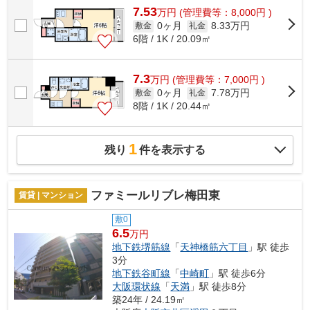
7.53
万
円
(管理費等：8,000円 )
0ヶ月
8.33万円
敷金
礼金
6階 / 1K / 20.09㎡
7.3
万
円
(管理費等：7,000円 )
0ヶ月
7.78万円
敷金
礼金
8階 / 1K / 20.44㎡
1
残り
件を表示する
ファミールリブレ梅田東
賃貸 | マンション
敷0
6.5
万円
地下鉄堺筋線
「
天神橋筋六丁目
」駅 徒歩
3分
地下鉄谷町線
「
中崎町
」駅 徒歩6分
大阪環状線
「
天満
」駅 徒歩8分
築24年 / 24.19㎡