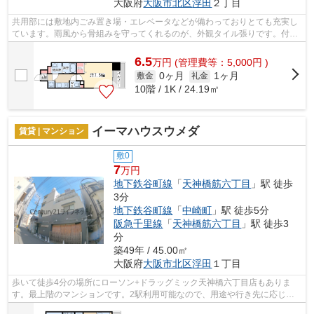
大阪府
大阪市北区
浮田
２丁目
共用部には敷地内ごみ置き場・エレベータなどが備わっておりとても充実し
ています。雨風から骨組みを守ってくれるのが、外観タイル張りです。付近
に駅が2つあるので、用途や行き先によ...
6.5
万
円
(管理費等：5,000円 )
0ヶ月
1ヶ月
敷金
礼金
10階 / 1K / 24.19㎡
イーマハウスウメダ
賃貸 | マンション
敷0
7
万円
地下鉄谷町線
「
天神橋筋六丁目
」駅 徒歩
3分
地下鉄谷町線
「
中崎町
」駅 徒歩5分
阪急千里線
「
天神橋筋六丁目
」駅 徒歩3
分
築49年 / 45.00㎡
大阪府
大阪市北区
浮田
１丁目
歩いて徒歩4分の場所にローソン+ドラッグミック天神橋六丁目店もありま
す。最上階のマンションです。2駅利用可能なので、用途や行き先に応じて
経路を選択できます。こちらは通風良好な...