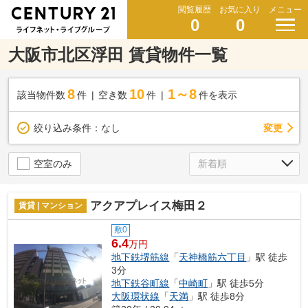
閲覧履歴
お気に入り
メニュー
0
0
大阪市北区浮田 賃貸物件一覧
8
10
1～8
該当物件数
件
空き数
件
件を表示
変更
絞り込み条件：
なし
空室のみ
アクアプレイス梅田２
賃貸 | マンション
敷0
6.4
万円
地下鉄堺筋線
「
天神橋筋六丁目
」駅 徒歩
3分
地下鉄谷町線
「
中崎町
」駅 徒歩5分
大阪環状線
「
天満
」駅 徒歩8分