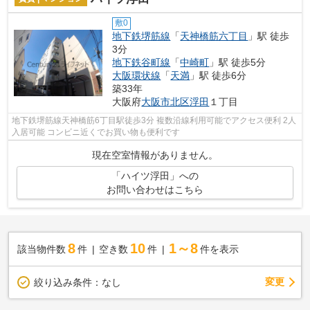
敷0
地下鉄堺筋線
「
天神橋筋六丁目
」駅 徒歩
3分
地下鉄谷町線
「
中崎町
」駅 徒歩5分
大阪環状線
「
天満
」駅 徒歩6分
築33年
大阪府
大阪市北区
浮田
１丁目
地下鉄堺筋線天神橋筋6丁目駅徒歩3分 複数沿線利用可能でアクセス便利 2人
入居可能 コンビニ近くでお買い物も便利です
現在空室情報がありません。
「ハイツ浮田」への
お問い合わせはこちら
8
10
1～8
該当物件数
件
空き数
件
件を表示
変更
絞り込み条件：
なし