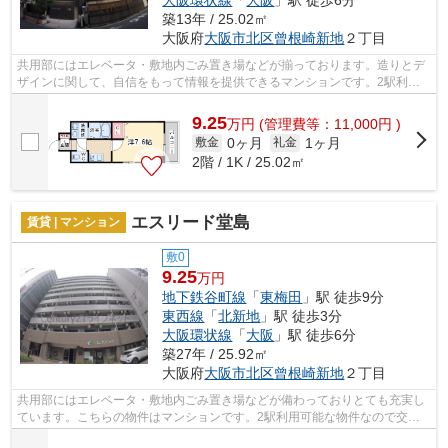
大阪環状線
「
大阪
」駅 徒歩6分
築13年 / 25.02㎡
大阪府
大阪市北区
曾根崎新地
２丁目
共用部にはエレベータ・敷地内ごみ置き場などが揃っております。造りとデ
ザインに関して、自信をもって情報を提供できるマンションです。2駅利用
できる場所にあり、行き先に応じて乗車...
9.25
万
円
(管理費等：11,000円 )
0ヶ月
1ヶ月
敷金
礼金
2階 / 1K / 25.02㎡
エスリード堂島
賃貸 | マンション
敷0
9.25
万円
地下鉄谷町線
「
東梅田
」駅 徒歩9分
東西線
「
北新地
」駅 徒歩3分
大阪環状線
「
大阪
」駅 徒歩6分
築27年 / 25.92㎡
大阪府
大阪市北区
曾根崎新地
２丁目
共用部にはエレベータ・敷地内ごみ置き場などが備わっておりとても充実し
ています。こちらの物件はマンションです。2駅利用可能な物件なので交通
の利便性が良いのが魅力です。外観タイ...