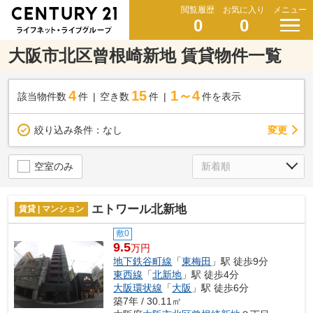
閲覧履歴
お気に入り
メニュー
0
0
大阪市北区曾根崎新地 賃貸物件一覧
4
15
1～4
該当物件数
件
空き数
件
件を表示
変更
絞り込み条件：
なし
空室のみ
エトワール北新地
賃貸 | マンション
敷0
9.5
万円
地下鉄谷町線
「
東梅田
」駅 徒歩9分
東西線
「
北新地
」駅 徒歩4分
大阪環状線
「
大阪
」駅 徒歩6分
築7年 / 30.11㎡