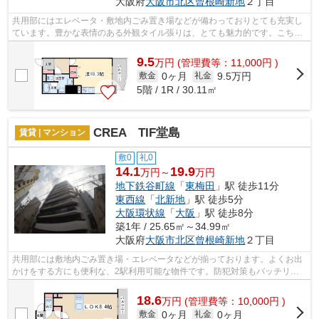
大阪府
大阪市北区
曾根崎新地
２丁目
共用部にはエレベータ・敷地内ごみ置き場などが備わっておりとても充実し
ています。豊かな表情のある外観タイル張りは、とても魅力的です。こちら
の物件はマンションです。風通しが良...
9.5
万
円
(管理費等：11,000円 )
0ヶ月
9.5万円
敷金
礼金
5階 / 1R / 30.11㎡
CREA TIF堂島
賃貸 | マンション
敷0
礼0
14.1
19.9
万円～
万円
地下鉄谷町線
「
東梅田
」駅 徒歩11分
東西線
「
北新地
」駅 徒歩5分
大阪環状線
「
大阪
」駅 徒歩8分
築1年 / 25.65㎡～34.99㎡
大阪府
大阪市北区
曾根崎新地
２丁目
共用部には敷地内ごみ置き場・エレベータなどが揃っております。よくお出
かけをする方にも便利な、2駅利用可能な物件です。防犯対策もバッチリな
マンションタイプの物件です。物件情報...
18.6
万
円
(管理費等：10,000円 )
0ヶ月
0ヶ月
敷金
礼金