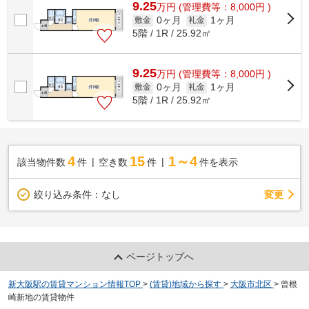
9.25
万
円
(管理費等：8,000円 )
0ヶ月
1ヶ月
敷金
礼金
5階 / 1R / 25.92㎡
9.25
万
円
(管理費等：8,000円 )
0ヶ月
1ヶ月
敷金
礼金
5階 / 1R / 25.92㎡
4
15
1～4
該当物件数
件
空き数
件
件を表示
変更
絞り込み条件：
なし
ページトップへ
新大阪駅の賃貸マンション情報TOP
>
(賃貸)地域から探す
>
大阪市北区
>
曾根
崎新地の賃貸物件