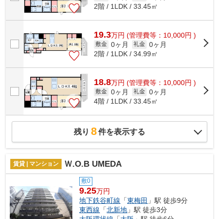
2階 / 1LDK / 33.45㎡
19.3
万
円
(管理費等：10,000円 )
0ヶ月
0ヶ月
敷金
礼金
2階 / 1LDK / 34.99㎡
18.8
万
円
(管理費等：10,000円 )
0ヶ月
0ヶ月
敷金
礼金
4階 / 1LDK / 33.45㎡
8
残り
件を表示する
Ｗ.O.B UMEDA
賃貸 | マンション
敷0
9.25
万円
地下鉄谷町線
「
東梅田
」駅 徒歩9分
東西線
「
北新地
」駅 徒歩3分