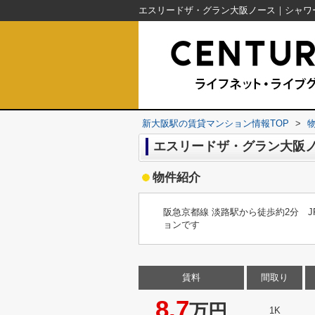
新大阪駅の賃貸マンション情報TOP
>
エスリードザ・グラン大阪
物件紹介
阪急京都線 淡路駅から徒歩約2分 
ョンです
賃料
間取り
8.7
万円
1K