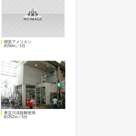
喫茶アメリカン
約56m／1分
東淀川淡路郵便局
約352m／5分