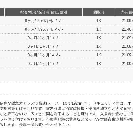
敷金/礼金/保証金/償却/敷引
間取り
専有面
0ヶ月/ 7.76万円/ -/ -/ -
1K
21.09
0ヶ月/ 7.95万円/ -/ -/ -
1K
21.46
0ヶ月/ 1ヶ月/ -/ -/ -
1K
21.09
0ヶ月/ 1ヶ月/ -/ -/ -
1K
21.09
0ヶ月/ 1ヶ月/ -/ -/ -
1K
21.09
0ヶ月/ 1ヶ月/ -/ -/ -
1K
21.09
便利な阪急オアシス淡路店(スーパー)まで192mです。セキュリティ面は、オ
防犯対策もばっちりです。室内設備は浴室乾燥機・洗面所独立など大変充実
など豊富なので、広々と空間を利用することも可能です。入居者に安心して
ラを備え付けております。不動産経験の豊富なスタッフが大阪市東淀川区や
致します。是非一度お問い合わせ下さい。