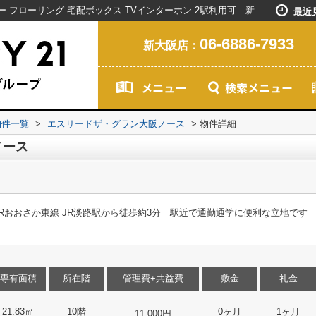
エスリードザ・グラン大阪ノース｜シャワー フローリング 宅配ボックス TVインターホン 2駅利用可｜新大阪駅で賃貸マンションを探すなら創業20年以上のセンチュリー21ライフネット・ライブグループ
最近
06-6886-7933
新大阪店：
物件一覧
>
エスリードザ・グラン大阪ノース
>
物件詳細
ノース
JRおおさか東線 JR淡路駅から徒歩約3分 駅近で通勤通学に便利な立地です
専有面積
所在階
管理費+共益費
敷金
礼金
21.83㎡
10階
0ヶ月
1ヶ月
11,000円