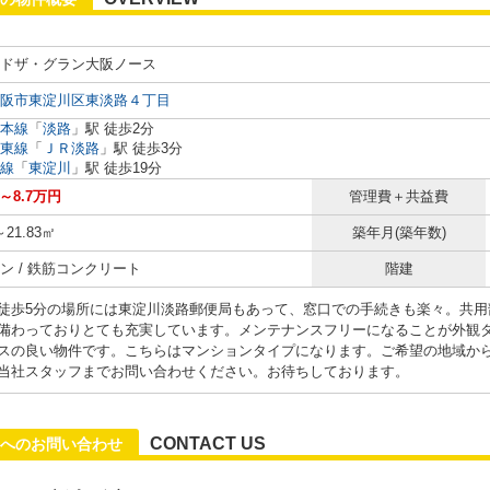
ドザ・グラン大阪ノース
阪市東淀川区東淡路４丁目
本線
「
淡路
」駅 徒歩2分
東線
「
ＪＲ淡路
」駅 徒歩3分
線
「
東淀川
」駅 徒歩19分
円～8.7万円
管理費＋共益費
～21.83㎡
築年月(築年数)
ン / 鉄筋コンクリート
階建
徒歩5分の場所には東淀川淡路郵便局もあって、窓口での手続きも楽々。共用
備わっておりとても充実しています。メンテナンスフリーになることが外観タ
スの良い物件です。こちらはマンションタイプになります。ご希望の地域か
当社スタッフまでお問い合わせください。お待ちしております。
CONTACT US
へのお問い合わせ