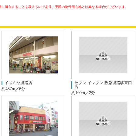
所に所在することを表すものであり、実際の物件所在地とは異なる場合がございます。
イズミヤ淡路店
セブン-イレブン 阪急淡路駅東口
店
約457m／6分
約109m／2分