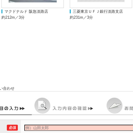
マクドナルド 阪急淡路店
三菱東京ＵＦＪ銀行淡路支店
約212m／3分
約231m／3分
い合わせ
必須