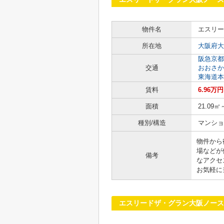
物件名
エスリー
所在地
大阪府大
阪急京都
交通
おおさか
東海道本
賃料
6.96万
面積
21.09㎡
種別/構造
マンショ
物件から
場などが
備考
なアクセ
お気軽に
エスリードザ・グラン大阪ノース