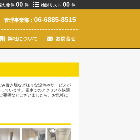
00
00
見た物件
件
検討リスト
件
06-6885-8515
管理事業部：
ごみ置き場など様々な設備やサービスが
をしています。電車でのアクセスを快適
ご要望などございましたら、お気軽に