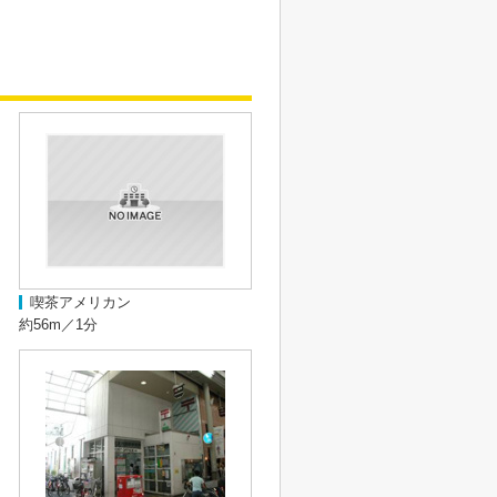
喫茶アメリカン
約56m／1分