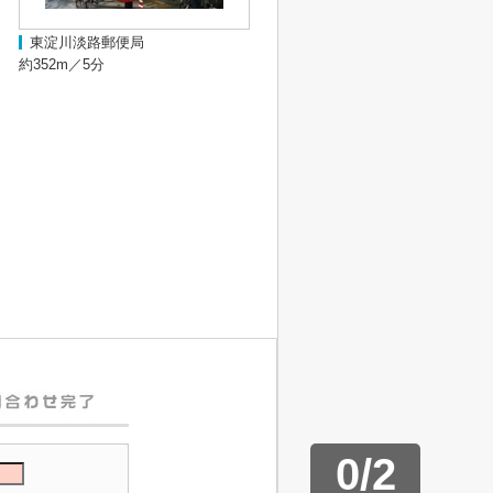
東淀川淡路郵便局
約352m／5分
0
/
2