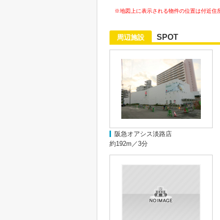
※地図上に表示される物件の位置は付近住
SPOT
周辺施設
阪急オアシス淡路店
約192m／3分