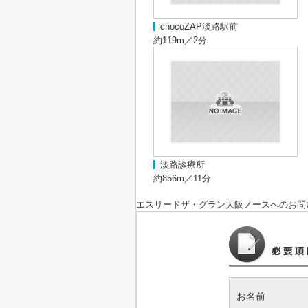
chocoZAP淡路駅前
約119m／2分
淡路診療所
約856m／11分
エスリードザ・グラン大阪ノース
へのお問
お名前