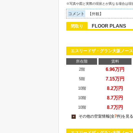
※写真や図と実際の現状とが異なる場合は現
コメント
【外観】
FLOOR PLANS
間取り
エスリードザ・グラン大阪ノース
所在階
賃料
6.96万円
2階
7.15万円
5階
8.2万円
10階
8.7万円
10階
8.7万円
10階
その他の空室情報(全
7
件)を見
+
エスリードザ・グラン大阪ノース