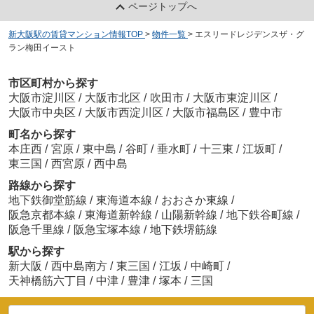
ページトップへ
新大阪駅の賃貸マンション情報TOP
>
物件一覧
>
エスリードレジデンスザ・グ
ラン梅田イースト
市区町村から探す
大阪市淀川区
/
大阪市北区
/
吹田市
/
大阪市東淀川区
/
大阪市中央区
/
大阪市西淀川区
/
大阪市福島区
/
豊中市
町名から探す
本庄西
/
宮原
/
東中島
/
谷町
/
垂水町
/
十三東
/
江坂町
/
東三国
/
西宮原
/
西中島
路線から探す
地下鉄御堂筋線
/
東海道本線
/
おおさか東線
/
阪急京都本線
/
東海道新幹線
/
山陽新幹線
/
地下鉄谷町線
/
阪急千里線
/
阪急宝塚本線
/
地下鉄堺筋線
駅から探す
新大阪
/
西中島南方
/
東三国
/
江坂
/
中崎町
/
天神橋筋六丁目
/
中津
/
豊津
/
塚本
/
三国