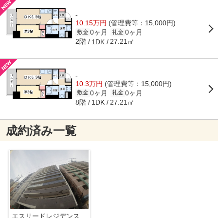
-
10.15万円
(管理費等：15,000円)
0ヶ月
0ヶ月
敷金
礼金
2階
27.21㎡
1DK
-
10.3万円
(管理費等：15,000円)
0ヶ月
0ヶ月
敷金
礼金
8階
27.21㎡
1DK
成約済み一覧
エスリードレジデンスザ・グラン梅田イースト