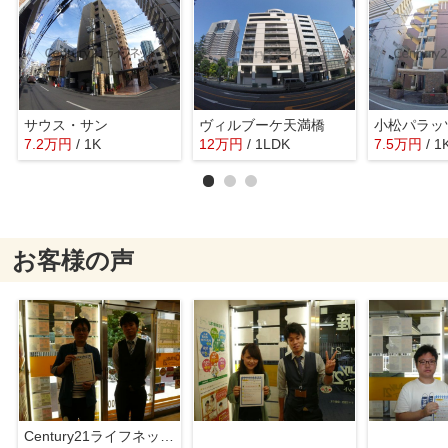
サウス・サン
ヴィルブーケ天満橋
7.2
万
円
/ 1K
12
万
円
/ 1LDK
7.5
万
円
/ 1
お客様の声
Century21ライフネット新大阪店