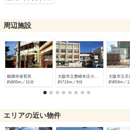
周辺施設
鶴満寺保育所
大阪市立豊崎本庄小学校
大阪市立天
約805m／11分
約715m／9分
約859m／1
エリアの近い物件