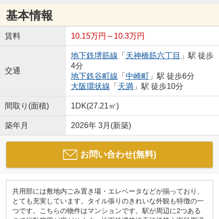
基本情報
賃料
10.15万円～10.3万円
地下鉄堺筋線
「
天神橋筋六丁目
」駅 徒歩
4分
交通
地下鉄谷町線
「
中崎町
」駅 徒歩6分
大阪環状線
「
天満
」駅 徒歩10分
間取り(面積)
1DK(27.21㎡)
築年月
2026年 3月(新築)
お問い合わせ(無料)
共用部には敷地内ごみ置き場・エレベータなどが揃っており、
とても充実しています。タイル張りのきれいな外観も特徴の一
つです。こちらの物件はマンションです。駅が周辺に2つある