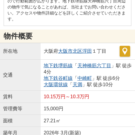
ので行動範囲が広がります。地下鉄堺筋線天神橋筋六丁目周辺
の物件で気になることがあれば、当社までお問い合わせくださ
い。アクセスや物件詳細などを詳しくご紹介させていただきま
す。
物件概要
所在地
大阪府
大阪市北区
浮田
１丁目
地下鉄堺筋線
「
天神橋筋六丁目
」駅 徒歩
4分
交通
地下鉄谷町線
「
中崎町
」駅 徒歩6分
大阪環状線
「
天満
」駅 徒歩10分
賃料
10.15万円～10.3万円
管理費等
15,000円
面積
27.21㎡
築年月
2026年 3月(新築)