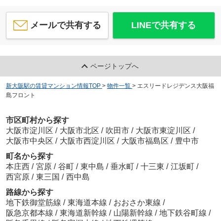
メールで共有する
LINEで共有する
ページトップへ
新大阪駅の賃貸マンション情報TOP
>
物件一覧
>
エスリードレジデンス大阪福
島フロント
市区町村から探す
大阪市淀川区
/
大阪市北区
/
吹田市
/
大阪市東淀川区
/
大阪市中央区
/
大阪市西淀川区
/
大阪市福島区
/
豊中市
町名から探す
本庄西
/
宮原
/
谷町
/
東中島
/
垂水町
/
十三東
/
江坂町
/
西宮原
/
東三国
/
西中島
路線から探す
地下鉄御堂筋線
/
東海道本線
/
おおさか東線
/
阪急京都本線
/
東海道新幹線
/
山陽新幹線
/
地下鉄谷町線
/