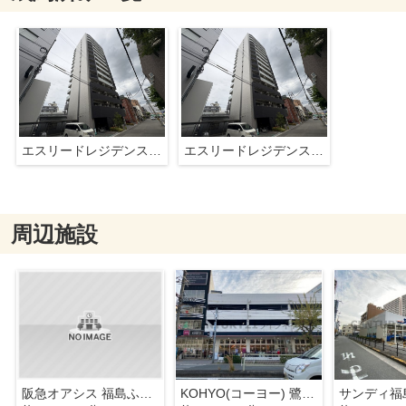
エスリードレジデンス大阪福島フロント
エスリードレジデンス大阪福島フロント
周辺施設
阪急オアシス 福島ふくまる通り57店
KOHYO(コーヨー) 鷺洲店
サンディ福