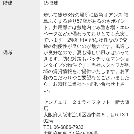
階建
15階建
歩いて徒歩3分の場所に阪急オアシス 福
島ふくまる通り57店があるのもポイン
ト。共用部には敷地内ごみ置き場・エレ
ベータなどが備わっておりとても充実し
ています。2駅利用可能な物件なので交
通の利便性が良いのが魅力です。風通し
備考
が良好なので、夏も涼しい風がはいって
きます。防犯対策もバッチリなマンショ
ンタイプの物件です。当社スタッフが地
域の賃貸情報をご提供いたします。お客
様のこだわりやご要望などございました
ら、お気軽に当社へお問い合わせ下さ
い。
センチュリー２１ライフネット 新大阪
店
大阪府大阪市淀川区西中島５丁目6-13-1
02号
TEL:06-6886-7933
大阪府知事 (5) 第49289号