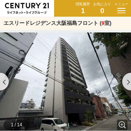
閲覧履歴
お気に入り
メニュー
1
0
エスリードレジデンス大阪福島フロント (
9
室)
1 / 14