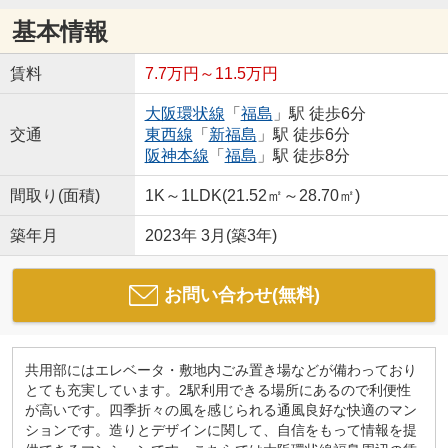
基本情報
賃料
7.7万円～11.5万円
大阪環状線
「
福島
」駅 徒歩6分
交通
東西線
「
新福島
」駅 徒歩6分
阪神本線
「
福島
」駅 徒歩8分
間取り(面積)
1K～1LDK(21.52㎡～28.70㎡)
築年月
2023年 3月(築3年)
お問い合わせ(無料)
共用部にはエレベータ・敷地内ごみ置き場などが備わっており
とても充実しています。2駅利用できる場所にあるので利便性
が高いです。四季折々の風を感じられる通風良好な快適のマン
ションです。造りとデザインに関して、自信をもって情報を提