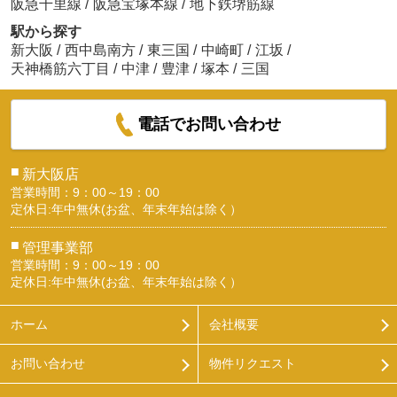
阪急千里線
/
阪急宝塚本線
/
地下鉄堺筋線
駅から探す
新大阪
/
西中島南方
/
東三国
/
中崎町
/
江坂
/
天神橋筋六丁目
/
中津
/
豊津
/
塚本
/
三国
電話でお問い合わせ
■
新大阪店
営業時間：9：00～19：00
定休日:年中無休(お盆、年末年始は除く）
■
管理事業部
営業時間：9：00～19：00
定休日:年中無休(お盆、年末年始は除く）
ホーム
会社概要
お問い合わせ
物件リクエスト