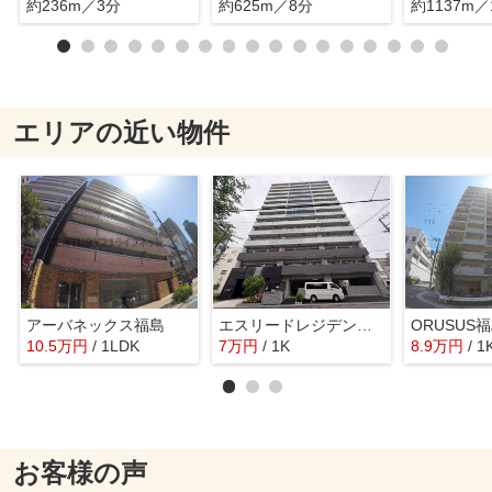
約236m／3分
約625m／8分
約1137m／
エリアの近い物件
アーバネックス福島
エスリードレジデンス大阪福島
ORUSUS
10.5
万
円
/ 1LDK
7
万
円
/ 1K
8.9
万
円
/ 1
お客様の声