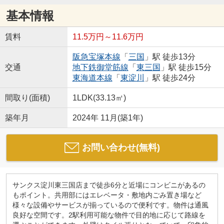
基本情報
賃料
11.5万円～11.6万円
阪急宝塚本線
「
三国
」駅 徒歩13分
交通
地下鉄御堂筋線
「
東三国
」駅 徒歩15分
東海道本線
「
東淀川
」駅 徒歩24分
間取り(面積)
1LDK(33.13㎡)
築年月
2024年 11月(築1年)
お問い合わせ(無料)
サンクス淀川東三国店まで徒歩6分と近場にコンビニがあるの
もポイント。共用部にはエレベータ・敷地内ごみ置き場など
様々な設備やサービスが揃っているので便利です。物件は通風
良好な空間です。2駅利用可能な物件で目的地に応じて路線を