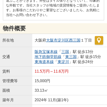
選ぶことができます。外壁はタイル張りとなっていて、印象的
な外観です。当社スタッフが地域の賃貸情報をご提供いたしま
す。お客様のこだわりやご要望などございましたら、お気軽に
当社へお問い合わせ下さい。
物件概要
所在地
大阪府
大阪市淀川区
西三国
１丁目
阪急宝塚本線
「
三国
」駅 徒歩13分
交通
地下鉄御堂筋線
「
東三国
」駅 徒歩15分
東海道本線
「
東淀川
」駅 徒歩24分
賃料
11.5万円～11.6万円
管理費等
15,000円
面積
33.13㎡
築年月
2024年 11月(築1年)