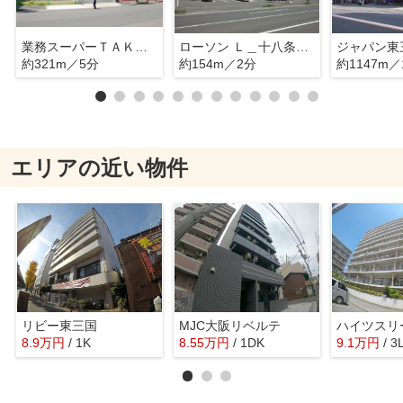
業務スーパーＴＡＫＥＮＯＫＯ新大阪三国店
ローソン Ｌ＿十八条三丁目
ジャパン東
約321m／5分
約154m／2分
約1147m／
エリアの近い物件
リビー東三国
MJC大阪リベルテ
ハイツスリ
8.9
万
円
/ 1K
8.55
万
円
/ 1DK
9.1
万
円
/ 3