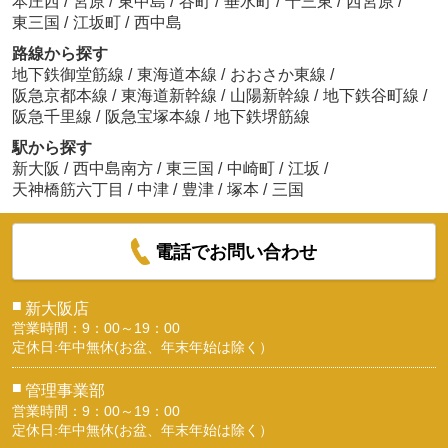
本庄西
/
宮原
/
東中島
/
谷町
/
垂水町
/
十三東
/
西宮原
/
東三国
/
江坂町
/
西中島
路線から探す
地下鉄御堂筋線
/
東海道本線
/
おおさか東線
/
阪急京都本線
/
東海道新幹線
/
山陽新幹線
/
地下鉄谷町線
/
阪急千里線
/
阪急宝塚本線
/
地下鉄堺筋線
駅から探す
新大阪
/
西中島南方
/
東三国
/
中崎町
/
江坂
/
天神橋筋六丁目
/
中津
/
豊津
/
塚本
/
三国
電話でお問い合わせ
■
新大阪店
営業時間：9：00～19：00
定休日:年中無休(お盆、年末年始は除く）
■
管理事業部
営業時間：9：00～19：00
定休日:年中無休(お盆、年末年始は除く）