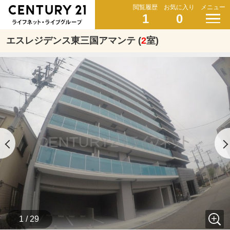
閲覧履歴
お気に入り
メニュー
1
0
エスレジデンス東三国アマンテ (
2
室)
1 / 29